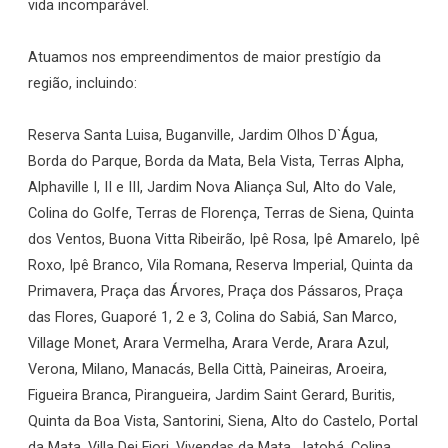
vida incomparável.
Atuamos nos empreendimentos de maior prestígio da
região, incluindo:
Reserva Santa Luisa, Buganville, Jardim Olhos D`Água,
Borda do Parque, Borda da Mata, Bela Vista, Terras Alpha,
Alphaville I, II e III, Jardim Nova Aliança Sul, Alto do Vale,
Colina do Golfe, Terras de Florença, Terras de Siena, Quinta
dos Ventos, Buona Vitta Ribeirão, Ipê Rosa, Ipê Amarelo, Ipê
Roxo, Ipê Branco, Vila Romana, Reserva Imperial, Quinta da
Primavera, Praça das Árvores, Praça dos Pássaros, Praça
das Flores, Guaporé 1, 2 e 3, Colina do Sabiá, San Marco,
Village Monet, Arara Vermelha, Arara Verde, Arara Azul,
Verona, Milano, Manacás, Bella Città, Paineiras, Aroeira,
Figueira Branca, Pirangueira, Jardim Saint Gerard, Buritis,
Quinta da Boa Vista, Santorini, Siena, Alto do Castelo, Portal
da Mata, Villa Dei Fiori, Vivendas da Mata, Jatobá, Colina