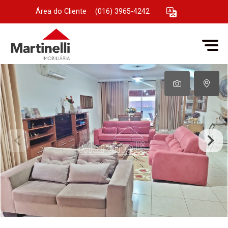
Área do Cliente
|
(016) 3965-4242