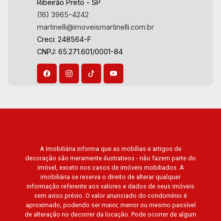
Ribeirão Preto - SP
João Fiúsa, 1051 - Alto da Boa Vista | Ribeirão
22
(16) 3965-4242
Preto.
martinelli@imoveismartinelli.com.br
Creci: 248564-F
Aug/Sat
CNPJ: 65.271.601/0001-84
A Imobiliária informa que as mobílias e artigos de
decoração são meramente ilustrativos - não fazem parte do
imóvel, exceto nos casos de imóveis mobiliados. A
imobiliária se reserva o direito de alterar qualquer
informação referente aos valores e dados de seus imóveis
sem aviso prévio. O valor anunciado do condomínio é
aproximado, podendo ser maior, menor ou mesmo passível
de alteração no decorrer da locação. Pode ocorrer de algum