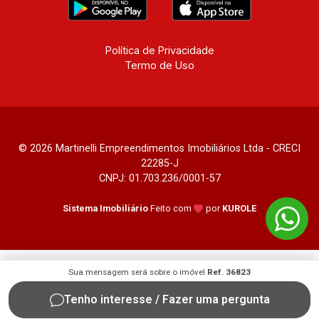
Santa Maria, Baraúna Residencial, Villa de
Buenos Aires, Magnólias, Vila do Golfe, Vila
Verde, Country Village, San Remo, Residencial
Política de Privacidade
Termo de Uso
Jardim Canadá, Torino, Città di Positano, San
Diego, Quinta da Alvorada, Monte Rey, Garden
Villa e Quinta do Golfe. Avenida João Fiúsa,
1051 - Alto da Boa Vista | Ribeirão Preto.
© 2026 Martinelli Empreendimentos Imobiliários Ltda - CRECI
22285-J
CNPJ: 01.703.236/0001-57
Sistema Imobiliário
Feito com
por
KUROLE
Sua mensagem será sobre o imóvel
Ref. 36823
Tenho interesse / Fazer uma pergunta