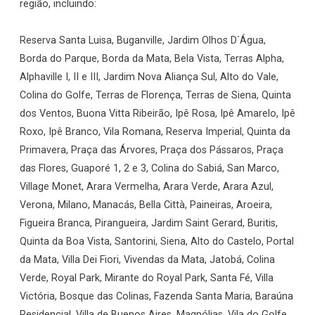
região, incluindo:
Reserva Santa Luisa, Buganville, Jardim Olhos D`Água,
Borda do Parque, Borda da Mata, Bela Vista, Terras Alpha,
Alphaville I, II e III, Jardim Nova Aliança Sul, Alto do Vale,
Colina do Golfe, Terras de Florença, Terras de Siena, Quinta
dos Ventos, Buona Vitta Ribeirão, Ipê Rosa, Ipê Amarelo, Ipê
Roxo, Ipê Branco, Vila Romana, Reserva Imperial, Quinta da
Primavera, Praça das Árvores, Praça dos Pássaros, Praça
das Flores, Guaporé 1, 2 e 3, Colina do Sabiá, San Marco,
Village Monet, Arara Vermelha, Arara Verde, Arara Azul,
Verona, Milano, Manacás, Bella Città, Paineiras, Aroeira,
Figueira Branca, Pirangueira, Jardim Saint Gerard, Buritis,
Quinta da Boa Vista, Santorini, Siena, Alto do Castelo, Portal
da Mata, Villa Dei Fiori, Vivendas da Mata, Jatobá, Colina
Verde, Royal Park, Mirante do Royal Park, Santa Fé, Villa
Victória, Bosque das Colinas, Fazenda Santa Maria, Baraúna
Residencial, Villa de Buenos Aires, Magnólias, Vila do Golfe,