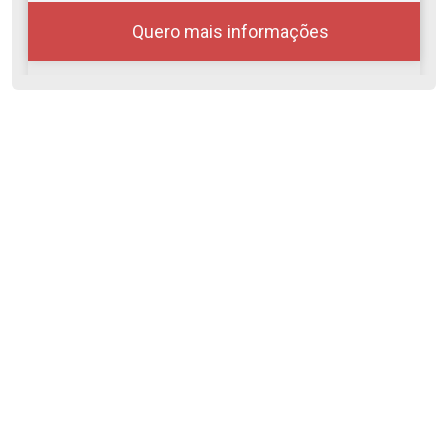
Quero mais informações
10
08:00
Aug/Mon
11
09:00
Aug/Tue
12
10:00
Continuar
Aug/Wed
13
Cód.
48933