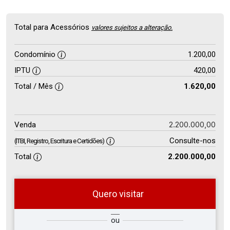
Total para Acessórios
valores sujeitos a alteração.
Condomínio
1.200,00
IPTU
420,00
Total / Mês
1.620,00
2.200.000,00
Venda
Consulte-nos
(ITBI, Registro, Escritura e Certidões)
Total
2.200.000,00
Quero visitar
so
Qual o melhor dia e horário para
ou
r?
você?