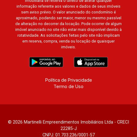
imobiliária se reserva o direito de alterar qualquer
Paineiras, Aroeira, Figueira Branca, Pirangueira,
informação referente aos valores e dados de seus imóveis
sem aviso prévio. O valor anunciado do condomínio é
Jardim Saint Gerard, Buritis, Quinta da Boa Vista,
aproximado, podendo ser maior, menor ou mesmo passível
Santorini, Siena, Alto do Castelo, Portal da Mata,
de alteração no decorrer da locação. Pode ocorrer de algum
Villa Dei Fiori, Vivendas da Mata, Jatobá, Colina
imóvel anunciado no site não estar mais disponível devido à
Verde, Royal Park, Mirante do Royal Park, Santa
rotatividade. As solicitações feitas pelo site não implicam
em reserva, compra, venda ou locação de quaisquer
Fé, Villa Victória, Bosque das Colinas, Fazenda
imóveis.
Santa Maria, Baraúna Residencial, Villa de
Buenos Aires, Magnólias, Vila do Golfe, Vila
Verde, Country Village, San Remo, Residencial
Jardim Canadá, Torino, Città di Positano, San
Diego, Quinta da Alvorada, Monte Rey, Garden
Política de Privacidade
Termo de Uso
Villa e Quinta do Golfe. Avenida João Fiúsa,
1051 - Alto da Boa Vista | Ribeirão Preto.
© 2026 Martinelli Empreendimentos Imobiliários Ltda - CRECI
22285-J
CNPJ: 01.703.236/0001-57