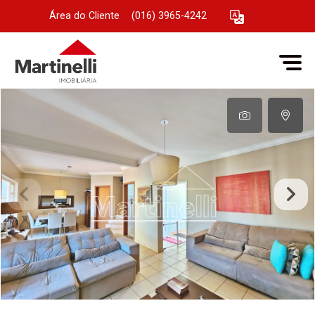
Área do Cliente
|
(016) 3965-4242