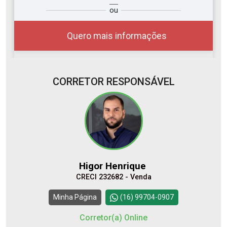
ou
r?
você?
Quero mais informações
CORRETOR RESPONSÁVEL
10
08:00
Aug/Mon
11
09:00
Higor Henrique
Aug/Tue
CRECI 232682 - Venda
12
10:00
Continuar
Minha Página
(16) 99704-0907
Aug/Wed
Corretor(a) Online