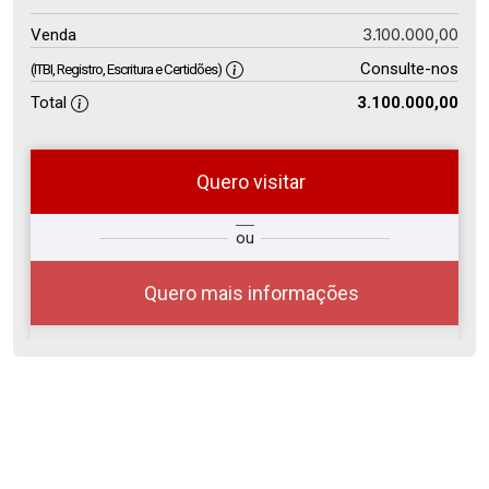
3.100.000,00
Venda
Consulte-nos
(ITBI, Registro, Escritura e Certidões)
Total
3.100.000,00
Quero visitar
so
Qual o melhor dia e horário para
ou
r?
você?
Quero mais informações
08
08:00
Aug/Sat