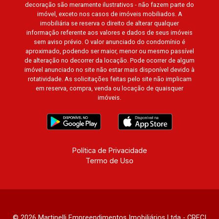
decoração são meramente ilustrativos - não fazem parte do
Guaporé 1, 2 e 3, Colina do Sabiá, San Marco,
imóvel, exceto nos casos de imóveis mobiliados. A
Village Monet, Arara Vermelha, Arara Verde,
imobiliária se reserva o direito de alterar qualquer
Arara Azul, Verona, Milano, Manacás, Bella Città,
informação referente aos valores e dados de seus imóveis
sem aviso prévio. O valor anunciado do condomínio é
Paineiras, Aroeira, Figueira Branca, Pirangueira,
aproximado, podendo ser maior, menor ou mesmo passível
Jardim Saint Gerard, Buritis, Quinta da Boa Vista,
de alteração no decorrer da locação. Pode ocorrer de algum
Santorini, Siena, Alto do Castelo, Portal da Mata,
imóvel anunciado no site não estar mais disponível devido à
Villa Dei Fiori, Vivendas da Mata, Jatobá, Colina
rotatividade. As solicitações feitas pelo site não implicam
em reserva, compra, venda ou locação de quaisquer
Verde, Royal Park, Mirante do Royal Park, Santa
imóveis.
Fé, Villa Victória, Bosque das Colinas, Fazenda
Santa Maria, Baraúna Residencial, Villa de
Buenos Aires, Magnólias, Vila do Golfe, Vila
Verde, Country Village, San Remo, Residencial
Jardim Canadá, Torino, Città di Positano, San
Política de Privacidade
Termo de Uso
Diego, Quinta da Alvorada, Monte Rey, Garden
Villa e Quinta do Golfe. Avenida João Fiúsa,
1051 - Alto da Boa Vista | Ribeirão Preto.
© 2026 Martinelli Empreendimentos Imobiliários Ltda - CRECI