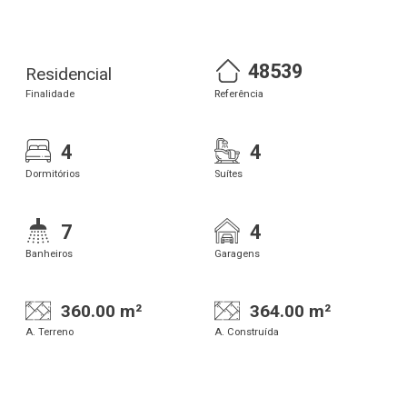
48539
Residencial
Finalidade
Referência
4
4
Dormitórios
Suítes
7
4
Banheiros
Garagens
360.00 m²
364.00 m²
A. Terreno
A. Construída