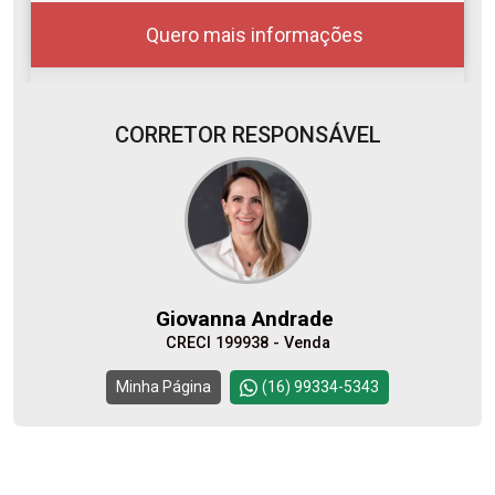
Quero mais informações
CORRETOR RESPONSÁVEL
07
08:00
Aug/Fri
08
09:00
Giovanna Andrade
Aug/Sat
CRECI 199938 - Venda
10
10:00
Continuar
Minha Página
(16) 99334-5343
Aug/Mon
11