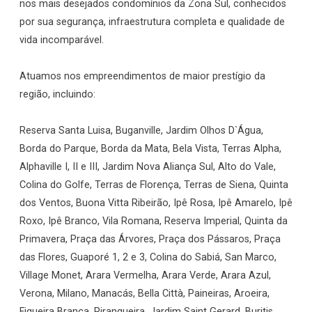
nos mais desejados condomínios da Zona Sul, conhecidos
por sua segurança, infraestrutura completa e qualidade de
vida incomparável.
Atuamos nos empreendimentos de maior prestígio da
região, incluindo:
Reserva Santa Luisa, Buganville, Jardim Olhos D`Água,
Borda do Parque, Borda da Mata, Bela Vista, Terras Alpha,
Alphaville I, II e III, Jardim Nova Aliança Sul, Alto do Vale,
Colina do Golfe, Terras de Florença, Terras de Siena, Quinta
dos Ventos, Buona Vitta Ribeirão, Ipê Rosa, Ipê Amarelo, Ipê
Roxo, Ipê Branco, Vila Romana, Reserva Imperial, Quinta da
Primavera, Praça das Árvores, Praça dos Pássaros, Praça
das Flores, Guaporé 1, 2 e 3, Colina do Sabiá, San Marco,
Village Monet, Arara Vermelha, Arara Verde, Arara Azul,
Verona, Milano, Manacás, Bella Città, Paineiras, Aroeira,
Figueira Branca, Pirangueira, Jardim Saint Gerard, Buritis,