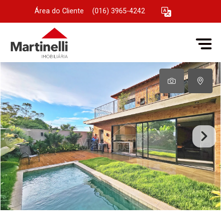
Área do Cliente
|
(016) 3965-4242