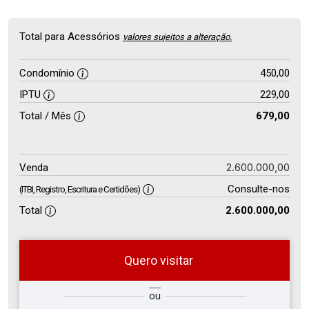
Total para Acessórios
valores sujeitos a alteração.
Condomínio
450,00
IPTU
229,00
Total / Mês
679,00
2.600.000,00
Venda
Consulte-nos
(ITBI, Registro, Escritura e Certidões)
Total
2.600.000,00
Quero visitar
so
Qual o melhor dia e horário para
ou
r?
você?