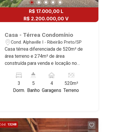
R$ 17.000,00 L
R$ 2.200.000,00 V
Casa - Térrea Condomínio
Cond. Alphaville I - Ribeirão Preto/SP
Casa térrea diferenciada de 520m² de
área terreno e 274m² de área
construída para venda e locação no
Condomínio Alphaville, próximo ao
Ribeirão Shopping - Bairro Cond.
3
5
4
520m²
Alphaville I, Ribeirão Preto/SP. Conheça
Dorm.
Banho
Garagens
Terreno
as características deste imóvel que a
Martinelli Imobiliária selecionou para
você: - 520m² de área terreno e 274m²
de área construída - 3 suítes com ar-
condicionado sendo 1 com closet e
Cód.
13248
hidro - Sala 2 ambientes - Escritório -