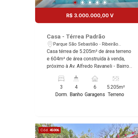
R$ 3.000.000,00 V
Casa - Térrea Padrão
Parque São Sebastião - Ribeirão
Preto/SP
Casa térrea de 5.205m² de área terreno
e 604m² de área construída à venda,
próximo à Av. Alfredo Ravaneli - Bairro
Parque São Sebastião, Ribeirão
Preto/SP. Conheça as características
3
4
6
5.205m²
deste imóvel que a Martinelli
Dorm.
Banho
Garagens
Terreno
Imobiliária selecionou para você: -
2.500m² de área terreno e 175m² de
área construída - 3 suítes com
armários, sendo 1 com ar condicionado
e hidro - Sala 3 ambientes - Copa -
Cód.
45006
Cozinha e área de serviço planejadas -