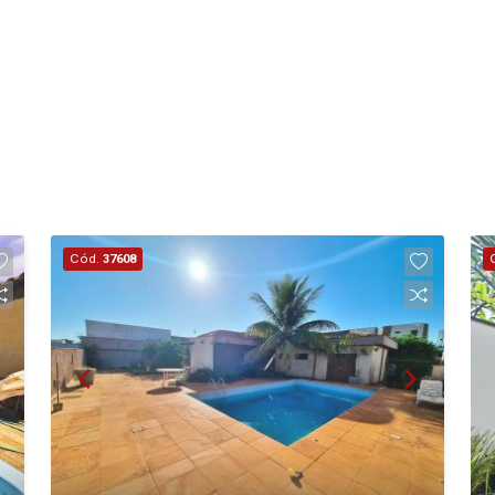
Cód.
37608