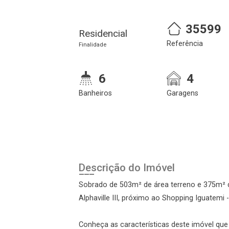
35599
Residencial
Referência
Finalidade
6
4
Banheiros
Garagens
Cadastre-se
Realize o login
Descrição do Imóvel
Sobrado de 503m² de área terreno e 375m² 
Alphaville III, próximo ao Shopping Iguatemi -
Conheça as características deste imóvel que a