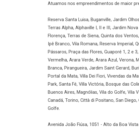
Atuamos nos empreendimentos de maior prest
Reserva Santa Luisa, Buganville, Jardim Olho
Terras Alpha, Alphaville I, II e III, Jardim Nov
Florença, Terras de Siena, Quinta dos Ventos,
Ipê Branco, Vila Romana, Reserva Imperial, Q
Pássaros, Praça das Flores, Guaporé 1, 2 e 3,
Vermelha, Arara Verde, Arara Azul, Verona, Mil
Branca, Pirangueira, Jardim Saint Gerard, Buri
Portal da Mata, Villa Dei Fiori, Vivendas da M
Park, Santa Fé, Villa Victória, Bosque das Col
Buenos Aires, Magnólias, Vila do Golfe, Vila 
Canadá, Torino, Città di Positano, San Diego,
Golfe.
Avenida João Fiúsa, 1051 - Alto da Boa Vista 