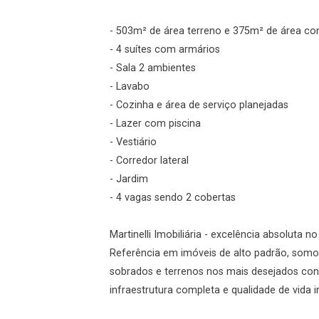
Login
- 503m² de área terreno e 375m² de área co
- 4 suítes com armários
Esqueci minha senha
- Sala 2 ambientes
Cadastre-se
- Lavabo
- Cozinha e área de serviço planejadas
- Lazer com piscina
Agendar Visita
- Vestiário
- Corredor lateral
ncordo com os
- Jardim
acidade
- 4 vagas sendo 2 cobertas
Martinelli Imobiliária - excelência absoluta n
Referência em imóveis de alto padrão, somos
r Cadastro
sobrados e terrenos nos mais desejados con
infraestrutura completa e qualidade de vida 