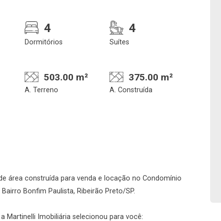
4
4
Dormitórios
Suítes
503.00 m²
375.00 m²
A. Terreno
A. Construída
Confirmar dados da
Onde deseja encontra
visita
nosso corretor
de área construída para venda e locação no Condomínio
07/08/2026
 Bairro Bonfim Paulista, Ribeirão Preto/SP.
10h00
Imobiliária
 Martinelli Imobiliária selecionou para você: