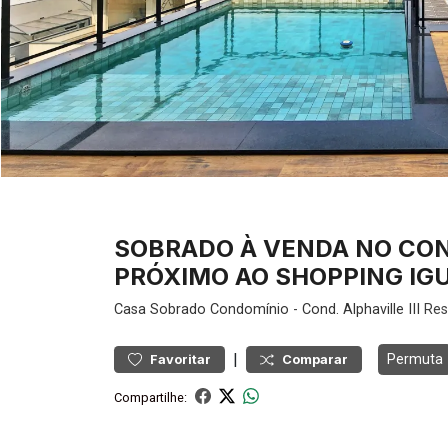
SOBRADO À VENDA NO COND
PRÓXIMO AO SHOPPING IGU
Casa
Sobrado Condomínio
-
Cond. Alphaville III
Resi
|
Permuta
Favoritar
Comparar
Compartilhe: