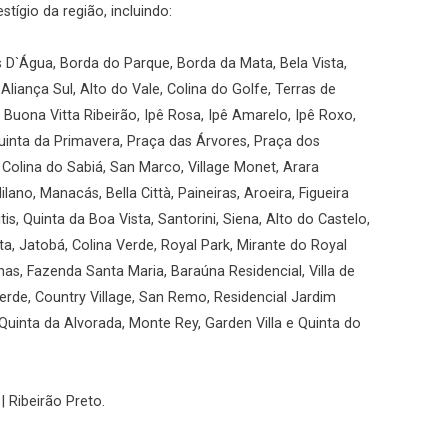
ígio da região, incluindo:
s D`Água, Borda do Parque, Borda da Mata, Bela Vista,
a Aliança Sul, Alto do Vale, Colina do Golfe, Terras de
 Buona Vitta Ribeirão, Ipê Rosa, Ipê Amarelo, Ipê Roxo,
uinta da Primavera, Praça das Árvores, Praça dos
 Colina do Sabiá, San Marco, Village Monet, Arara
ano, Manacás, Bella Città, Paineiras, Aroeira, Figueira
tis, Quinta da Boa Vista, Santorini, Siena, Alto do Castelo,
ata, Jatobá, Colina Verde, Royal Park, Mirante do Royal
inas, Fazenda Santa Maria, Baraúna Residencial, Villa de
Verde, Country Village, San Remo, Residencial Jardim
 Quinta da Alvorada, Monte Rey, Garden Villa e Quinta do
| Ribeirão Preto.