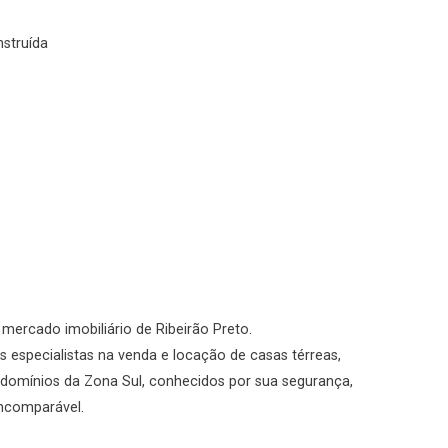
No imóvel
nstruída
Fazer Agendamento
Continuar
o mercado imobiliário de Ribeirão Preto.
 especialistas na venda e locação de casas térreas,
domínios da Zona Sul, conhecidos por sua segurança,
incomparável.