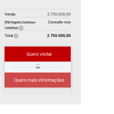
2.750.000,00
Venda
Consulte-nos
(ITBI, Registro, Escritura e
Certidões)
Total
2.750.000,00
Quero visitar
r
Qual o melhor dia e
ou
?
horário para você?
Quero mais informações
07