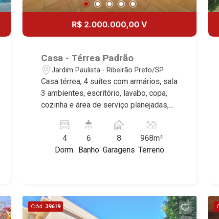
R$ 2.000.000,00 V
Casa - Térrea Padrão
Jardim Paulista - Ribeirão Preto/SP
Casa térrea, 4 suítes com armários, sala
3 ambientes, escritório, lavabo, copa,
cozinha e área de serviço planejadas,
copa, cozinha e área de serviço
planejadas, edícula com 1 dormitório e
4
6
8
968m²
banheiro social, lazer com piscina,
Dorm.
Banho
Garagens
Terreno
quintal amplo, corredor lateral, jardim e
jardim de inverno, 8 vagas, excelente
localização, próximo a Avenida Treze
de Maio.
Cód.
39619