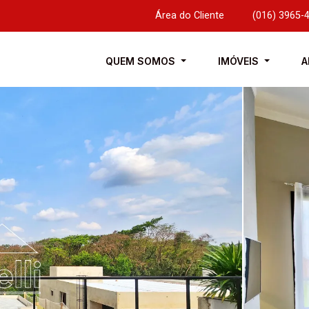
Área do Cliente
|
(016) 3965-
QUEM SOMOS
IMÓVEIS
A