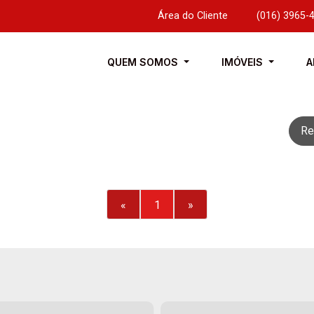
Área do Cliente
|
(016) 3965-
QUEM SOMOS
IMÓVEIS
A
Re
«
1
»