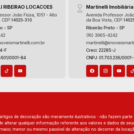
I RIBEIRAO LOCACOES
Martinelli Imobiliária
essor João Fiúsa, 1051 - Alto
Avenida Professor João 
, CEP:
da Boa Vista, CEP:
14025-310
1402
to - SP
Ribeirão Preto - SP
242
(16) 3965-4242
moveismartinelli.com.br
martinelli@imoveismarti
64-F
Creci: 22285-J
.601/0001-84
CNPJ: 01.703.236/0001
e artigos de decoração são meramente ilustrativos - não fazem parte
o de alterar qualquer informação referente aos valores e dados de se
aior, menor ou mesmo passível de alteração no decorrer da locaç