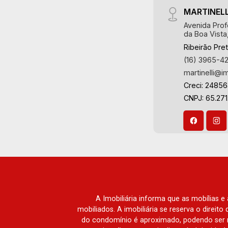
MARTINELL
Avenida Prof
da Boa Vista
Ribeirão Pre
(16) 3965-4
martinelli@i
Creci: 2485
CNPJ: 65.271
A Imobiliária informa que as mobílias 
mobiliados. A imobiliária se reserva o direit
do condomínio é aproximado, podendo ser m