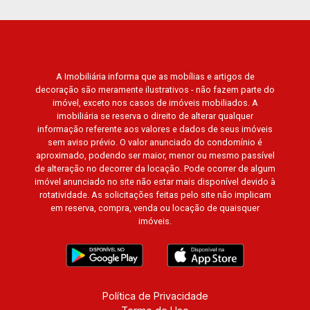
prestígio da região, incluindo: Reserva Santa
Luisa, Buganville, Jardim Olhos D`Água, Borda
do Parque, Borda da Mata, Bela Vista, Terras
Alpha, Alphaville I, II e III, Jardim Nova Aliança
A Imobiliária informa que as mobílias e artigos de
Sul, Alto do Vale, Colina do Golfe, Terras de
decoração são meramente ilustrativos - não fazem parte do
Florença, Terras de Siena, Quinta dos Ventos,
imóvel, exceto nos casos de imóveis mobiliados. A
Buona Vitta Ribeirão, Ipê Rosa, Ipê Amarelo, Ipê
imobiliária se reserva o direito de alterar qualquer
Roxo, Ipê Branco, Vila Romana, Reserva
informação referente aos valores e dados de seus imóveis
sem aviso prévio. O valor anunciado do condomínio é
Imperial, Quinta da Primavera, Praça das
aproximado, podendo ser maior, menor ou mesmo passível
Árvores, Praça dos Pássaros, Praça das Flores,
de alteração no decorrer da locação. Pode ocorrer de algum
Guaporé 1, 2 e 3, Colina do Sabiá, San Marco,
imóvel anunciado no site não estar mais disponível devido à
Village Monet, Arara Vermelha, Arara Verde,
rotatividade. As solicitações feitas pelo site não implicam
em reserva, compra, venda ou locação de quaisquer
Arara Azul, Verona, Milano, Manacás, Bella Città,
imóveis.
Paineiras, Aroeira, Figueira Branca, Pirangueira,
Jardim Saint Gerard, Buritis, Quinta da Boa Vista,
Santorini, Siena, Alto do Castelo, Portal da Mata,
Villa Dei Fiori, Vivendas da Mata, Jatobá, Colina
Verde, Royal Park, Mirante do Royal Park, Santa
Política de Privacidade