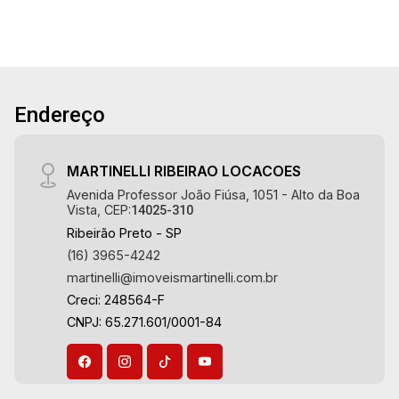
suítes completas e climatizadas sendo 1
master com hidro - Roupeiro - Home - Ampla
sala 3 ambientes com pé direito alto - Lavabo -
Cozinha planejada integrada com churrasqueira a
gás - Área de serviço - Varanda com piscina
Endereço
aquecida - Vestiário - Projeto de iluminação -
Persianas automatizadas - Paisagismo -
Aquecedor solar - Sistema de câmeras - Todos
MARTINELLI RIBEIRAO LOCACOES
os cômodos climatizados - 4 vagas sendo 2
Avenida Professor João Fiúsa, 1051 - Alto da Boa
cobertas - Fino acabamento - Alto padrão
Vista, CEP:
14025-310
Martinelli Imobiliária - excelência absoluta no
Ribeirão Preto - SP
mercado imobiliário de Ribeirão Preto.
(16) 3965-4242
Referência em imóveis de alto padrão, somos
martinelli@imoveismartinelli.com.br
especialistas na venda e locação de casas
Creci: 248564-F
térreas, sobrados e terrenos nos mais
CNPJ: 65.271.601/0001-84
desejados condomínios da Zona Sul,
conhecidos por sua segurança, infraestrutura
completa e qualidade de vida incomparável.
Atuamos nos empreendimentos de maior