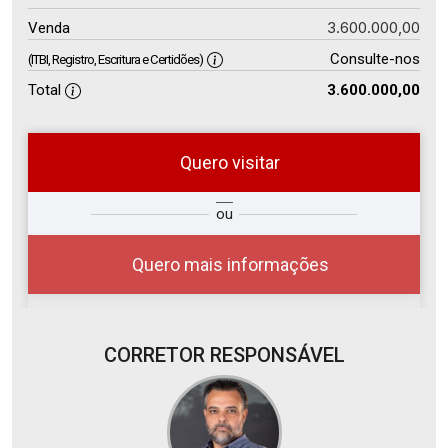
3.600.000,00
Venda
Consulte-nos
(ITBI, Registro, Escritura e Certidões)
Total
3.600.000,00
Quero visitar
so
Qual o melhor dia e horário para
ou
r?
você?
Quero mais informações
CORRETOR RESPONSÁVEL
10
08:00
Aug/Mon