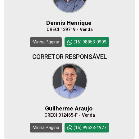
11
09:00
Dennis Henrique
Aug/Tue
CRECI 129719 - Venda
12
10:00
Continuar
Minha Página
(16) 98853-0909
Aug/Wed
CORRETOR RESPONSÁVEL
13
11:00
Aug/Thu
14
12:00
Guilherme Araujo
Aug/Fri
CRECI 312465-F - Venda
15
Minha Página
(16) 99623-4977
13:00