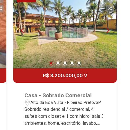
Despensa - Área de serviço - Lazer
com churrasqueira - Quintal - Corredor
lateral - 3 vagas cobertas Martinelli
Imobiliária, referência no mercado
imobiliário desde 2000! Avenida João
Fiúsa, 1051 - Alto da Boa Vista |
Ribeirão Preto.
R$ 3.200.000,00 V
Casa - Sobrado Comercial
Alto da Boa Vista - Ribeirão Preto/SP
Sobrado residencial / comercial, 4
suítes com closet e 1 com hidro, sala 3
ambientes, home, escritório, lavabo,