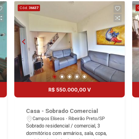
sendo 4 suítes com armários. ar-
Cód.
36637
condicionado e 1 master com closet e
hidro - Lavabo - Sala 3 ambientes com
ar-condicionado - Escritório com
banheiro privativo (reversível para 5ª
suíte) - Cozinha e área de serviço
planejadas - Adega climatizada -
Elevador - Área gourmet com
churrasqueira e piscina aquecida -
Chopeira - Iluminação e rico em
armários - Corredor lateral - Energia
fotovoltaica - Cerca elétrica - 4 vagas
R$ 550.000,00 V
Martinelli Imobiliária, referência no
mercado imobiliário desde 2000.
Especialistas em Venda, Locação e
Casa - Sobrado Comercial
Lançamentos! Avenida João Fiúsa,
Campos Elíseos - Ribeirão Preto/SP
1051 - Alto da Boa Vista | Ribeirão
Sobrado residencial / comercial, 3
Preto.
dormitórios com armários, sala, copa,