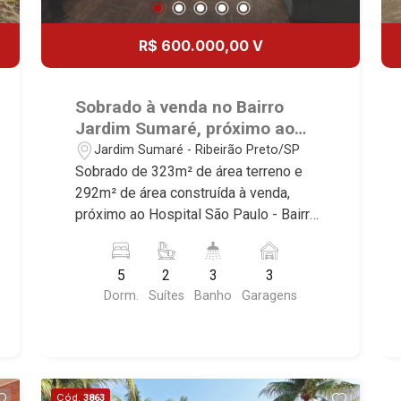
R$ 600.000,00 V
Sobrado à venda no Bairro
Jardim Sumaré, próximo ao
Hospital São Paulo - Ribeirão
Jardim Sumaré - Ribeirão Preto/SP
Preto/SP.
Sobrado de 323m² de área terreno e
292m² de área construída à venda,
próximo ao Hospital São Paulo - Bairro
Jardim Sumaré, Ribeirão Preto/SP.
Conheça as características deste
5
2
3
3
imóvel que a Martinelli Imobiliária
Dorm.
Suítes
Banho
Garagens
selecionou para você: - 323m² de área
terreno e 292m² de área construída - 5
dormitórios com armários sendo 2
suítes - Banheiro social - Sala 2
ambientes - Copa - 2 cozinhas -
Cód.
3863