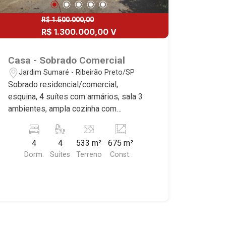
R$ 1.500.000,00
R$ 1.300.000,00 V
Casa - Sobrado Comercial
Jardim Sumaré - Ribeirão Preto/SP
Sobrado residencial/comercial,
esquina, 4 suítes com armários, sala 3
ambientes, ampla cozinha com
armários, área de serviço, lazer com
piscina e churrasqueira, quintal,
4
4
533 m²
675 m²
excelente localização, ideal para
Dorm.
Suítes
Terreno
Const.
clínicas e restaurantes, próximo a Av.
Nove de Julho. *Imóvel alugado, ideal
para renda.*