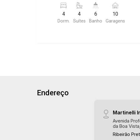
planejadas, despensa, dependência de
empregada, espaço gourmet com
4
4
6
10
churrasqueira, vestiário, jardim, quintal,
Dorm.
Suítes
Banho
Garagens
corredor lateral, 10 vagas, excelente
localização, próximo ao Novo Shopping.
Endereço
Martinelli I
Avenida Prof
da Boa Vista
Ribeirão Pre