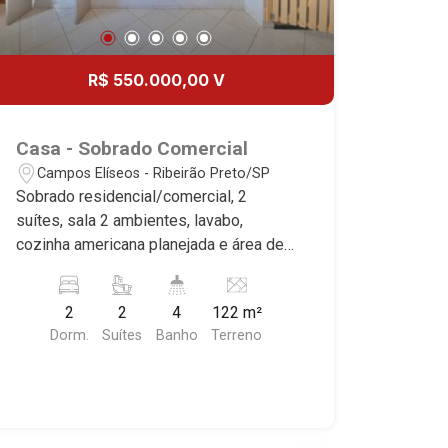
R$ 550.000,00 V
Casa - Sobrado Comercial
Campos Elíseos - Ribeirão Preto/SP
Sobrado residencial/comercial, 2
suítes, sala 2 ambientes, lavabo,
cozinha americana planejada e área de
serviço. Área comercial independente
adaptada para lanchonete com balcão
2
2
4
122 m²
de atendimento ao consumidor, ampla
Dorm.
Suítes
Banho
Terreno
cozinha industrial, câmara fria e área de
serviço com banheiro para funcionários,
sistema de geração de energia
fotovoltaico, ótima localização, próximo
a Av. Saudade.