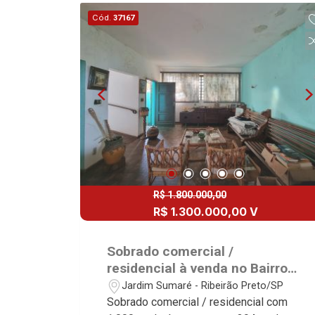
Ribeirão Preto.
Cód.
37167
R$ 1.800.000,00
R$ 1.300.000,00 V
Sobrado comercial /
residencial à venda no Bairro
Jardim Sumaré, próximo à
Jardim Sumaré - Ribeirão Preto/SP
Avenida Nove de Julho -
Sobrado comercial / residencial com