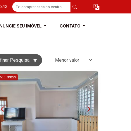
4242
NUNCIE SEU IMÓVEL
CONTATO
finar Pesquisa
Cód.
39279