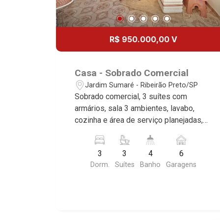
R$ 950.000,00 V
Casa - Sobrado Comercial
Jardim Sumaré - Ribeirão Preto/SP
Sobrado comercial, 3 suítes com
armários, sala 3 ambientes, lavabo,
cozinha e área de serviço planejadas,
edícula, quintal, jardim, sacada, varanda
gourmet com churrasqueira, vestiário, 6
3
3
4
6
vagas, excelente localização, próximo
Dorm.
Suítes
Banho
Garagens
ao Bar do Português. Martinelli
Imobiliária, referência no mercado
imobiliário desde 2000. Especialistas
em Venda e Locação! Avenida João
Fiúsa, 1051 - Alto da Boa Vista |