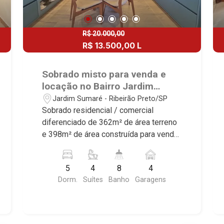
R$ 20.000,00
R$ 13.500,00 L
R$ 2.650.000,00
R$ 2.190.000,00 V
Sobrado misto para venda e
locação no Bairro Jardim
Sumaré, próximo à Avenida
Jardim Sumaré - Ribeirão Preto/SP
Independência - Ribeirão
Sobrado residencial / comercial
Preto/SP.
diferenciado de 362m² de área terreno
e 398m² de área construída para venda
e locação, próximo à Avenida
Independência - Bairro Jardim Sumaré,
5
4
8
4
Ribeirão Preto/SP. Conheça as
Dorm.
Suítes
Banho
Garagens
características deste imóvel que a
Martinelli Imobiliária selecionou para
você: - 362m² de área terreno e 398m²
de área construída - 5 dormitórios