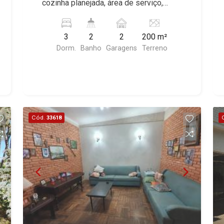
cozinha planejada, área de serviço,
dependência de empregada, jardim,
quintal, corredor lateral, 2 vagas,
3
2
2
200 m²
excelente localização, próximo à Av. Dr.
Dorm.
Banho
Garagens
Terreno
Francisco Junqueira.
Cód.
33618