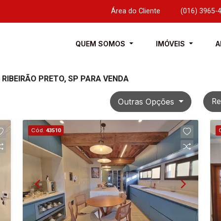
Área do Cliente
|
(016) 3965-
QUEM SOMOS
IMÓVEIS
A
RIBEIRÃO PRETO, SP PARA VENDA
Outras Opções
Re
Cód.
43510