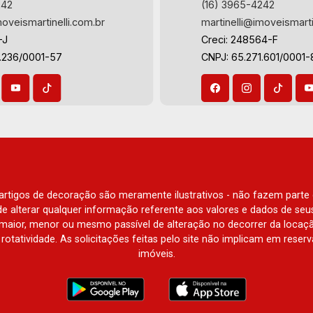
242
(16) 3965-4242
moveismartinelli.com.br
martinelli@imoveismarti
-J
Creci: 248564-F
3.236/0001-57
CNPJ: 65.271.601/0001-
e artigos de decoração são meramente ilustrativos - não fazem parte
o de alterar qualquer informação referente aos valores e dados de se
aior, menor ou mesmo passível de alteração no decorrer da locaç
à rotatividade. As solicitações feitas pelo site não implicam em rese
imóveis.