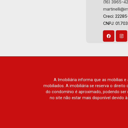
(16) 3965-4
martinelli@i
Creci: 22285
CNPJ: 01.70
A Imobiliária informa que as mobílias 
mobiliados. A imobiliária se reserva o direit
do condomínio é aproximado, podendo ser m
no site não estar mais disponível devido 