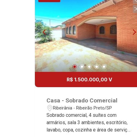
San Marco, Vila Romana, Bosque dos
Juritis, Jardim dos Guaporés e Bella
Città Residencial e Industrial. Avenida
João Fiúsa, 1051 - Alto da Boa Vista |
Ribeirão Preto.
R$ 1.500.000,00 V
Casa - Sobrado Comercial
Ribeirânia - Ribeirão Preto/SP
Sobrado comercial, 4 suítes com
armários, sala 3 ambientes, escritório,
lavabo, copa, cozinha e área de serviço