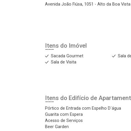
Avenida João Fiúsa, 1051 - Alto da Boa Vista 
Login
Esqueci minha senha
Cadastre-se
Itens do Imóvel
Agendar Visita
Sacada Gourmet
Sala d
Sala de Visita
ncordo com os
acidade
Itens do Edifício de Apartamen
r Cadastro
Pórtico de Entrada com Espelho D`água
Guarita com Espera
Acesso de Serviços
Beer Garden