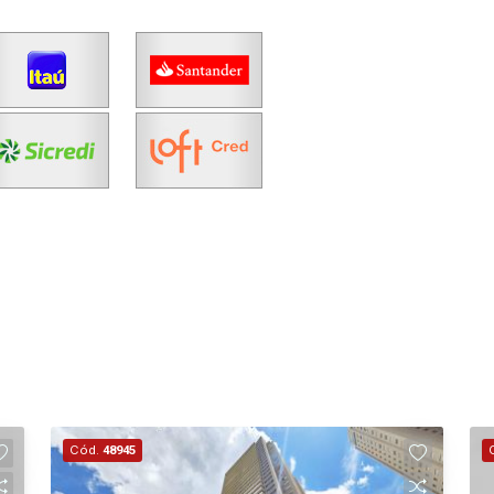
Cód.
48945