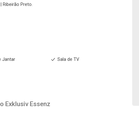
| Ribeirão Preto.
No imóvel
Fazer Agendamento
Continuar
e Jantar
Sala de TV
to
Exklusiv Essenz