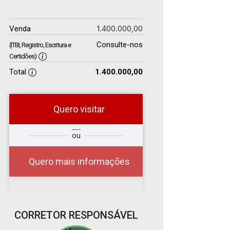
1.400.000,00
Venda
Consulte-nos
(ITBI, Registro, Escritura e
Certidões)
Total
1.400.000,00
Quero visitar
r
Qual o melhor dia e
ou
?
horário para você?
Quero mais informações
07
CORRETOR RESPONSÁVEL