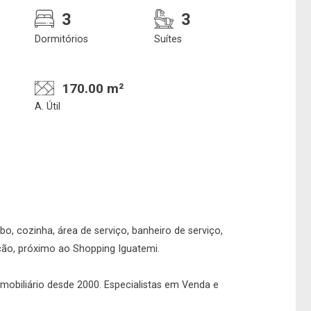
3
3
Dormitórios
Suítes
170.00 m²
A. Útil
Confirmar dados da
Onde deseja encontra
visita
nosso corretor
bo, cozinha, área de serviço, banheiro de serviço,
ção, próximo ao Shopping Iguatemi.
07/08/2026
 imobiliário desde 2000. Especialistas em Venda e
12h00
Imobiliária