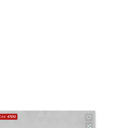
Cód.
47232