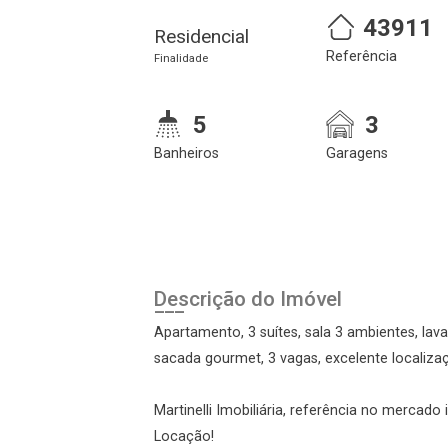
43911
Residencial
Referência
Finalidade
5
3
Banheiros
Garagens
Cadastre-se
Realize o login
Descrição do Imóvel
Apartamento, 3 suítes, sala 3 ambientes, lava
sacada gourmet, 3 vagas, excelente localiza
Martinelli Imobiliária, referência no mercado
Locação!