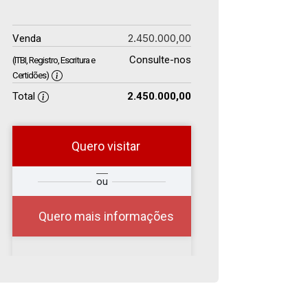
2.450.000,00
Venda
Consulte-nos
(ITBI, Registro, Escritura e
Certidões)
Total
2.450.000,00
Quero visitar
r
Qual o melhor dia e
ou
?
horário para você?
Quero mais informações
07