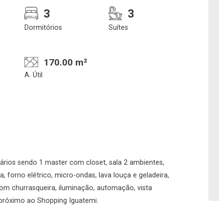
3
3
Dormitórios
Suítes
170.00 m²
A. Útil
Confirmar dados da
Onde deseja encontra
visita
nosso corretor
ários sendo 1 master com closet, sala 2 ambientes,
 forno elétrico, micro-ondas, lava louça e geladeira,
07/08/2026
om churrasqueira, iluminação, automação, vista
 próximo ao Shopping Iguatemi.
09h00
Imobiliária