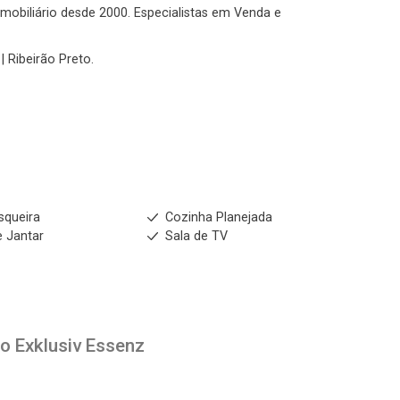
 imobiliário desde 2000. Especialistas em Venda e
No imóvel
| Ribeirão Preto.
Fazer Agendamento
Continuar
squeira
Cozinha Planejada
e Jantar
Sala de TV
to
Exklusiv Essenz