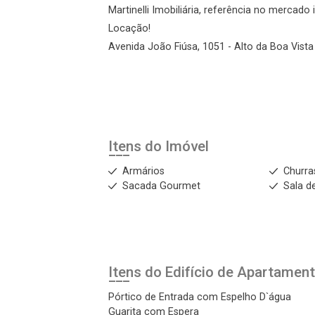
Martinelli Imobiliária, referência no mercado
Login
Locação!
Avenida João Fiúsa, 1051 - Alto da Boa Vista 
Esqueci minha senha
Cadastre-se
Agendar Visita
Itens do Imóvel
Armários
Churra
ncordo com os
acidade
Sacada Gourmet
Sala d
r Cadastro
Itens do Edifício de Apartamen
Pórtico de Entrada com Espelho D`água
Guarita com Espera