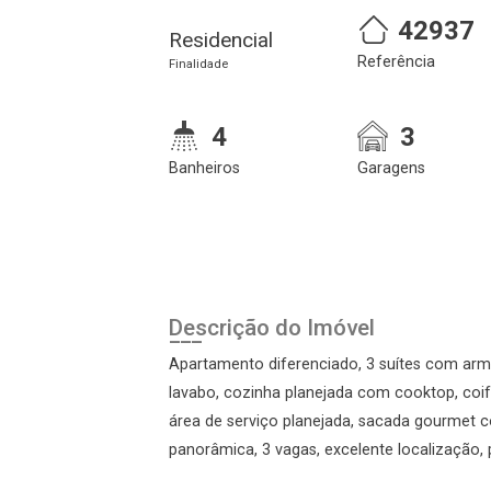
42937
Residencial
Referência
Finalidade
4
3
Banheiros
Garagens
Cadastre-se
Realize o login
Descrição do Imóvel
Apartamento diferenciado, 3 suítes com arm
lavabo, cozinha planejada com cooktop, coifa,
área de serviço planejada, sacada gourmet c
panorâmica, 3 vagas, excelente localização,