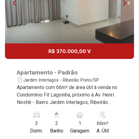
R$ 370.000,00 V
Apartamento - Padrão
Jardim Interlagos - Ribeirão Preto/SP
Apartamento com 66m² de área útil à venda no
Condomínio Fit Lagoinha, próximo à Av. Henri
Nestlé - Bairro Jardim Interlagos, Ribeirão
Preto/SP. Conheça as características deste
imóvel que a Martinelli Imobiliária selecionou
3
2
1
66m²
para você: - 66m² de área útil - 3 dormitórios
Dorm.
Banho
Garagem
A. Útil
com armários e ar condicionado, sendo 1 suíte -