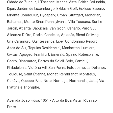
Cidade de Zurique, L`Essence, Magna Vista, British Columbia,
Dijon, Jardim de Luxemburgo, Exklusiv Golf, Exklusiv Essenz,
Mirante CondoClub, Hydeperk, Urban, Stuttgart, Mondrian,
Bahamas, Monte Sinai, Pennsylvania, Villa Toscana, Sur Le
Jardin, Atlanta, Sapucaia, Van Gogh, Cenário, Parc Sul,
Alleanza D`Oro, Rodin, Candeias, Apiacás, Blend Coliving,
Una Caramuru, Quintessence, Liber Condomínio Resort,
Asas do Sul, Tapuias Residencial, Manhattan, Lumiere,
Civitas, Apogeo, Frankfurt, Emerald, Spazio Robespierre,
Cedro, Dinamarca, Portes du Soleil, Solo, Cambuí,
Philadelphia, Victória Hill, San Pierre, Estocolmo, La Défense,
Toulouse, Saint Étienne, Monet, Rembrandt, Montreux,
Genève, Quebec, Blue Note, Noruega, Normandie, Jataí, Via
Frattina e Triomphe.
Avenida João Fiúsa, 1051 - Alto da Boa Vista | Ribeirão
Preto.