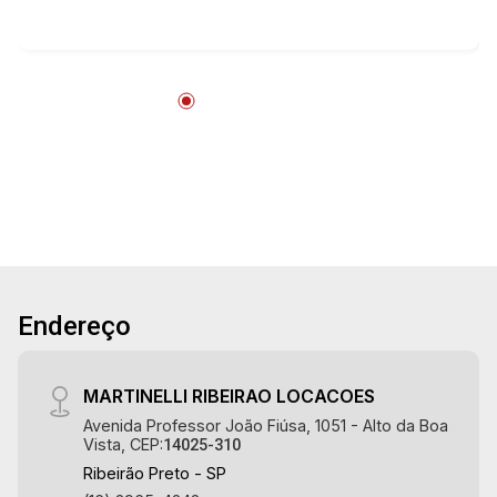
Banheiro social - Sala 2 ambientes - Cozinha e
área de serviço planejadas - Sacada - 1 vaga
Martinelli Imobiliária, referência no mercado
imobiliário desde 2000! Avenida João Fiúsa,
1051 - Alto da Boa Vista | Ribeirão Preto.
Endereço
MARTINELLI RIBEIRAO LOCACOES
Avenida Professor João Fiúsa, 1051 - Alto da Boa
Vista, CEP:
14025-310
Ribeirão Preto - SP