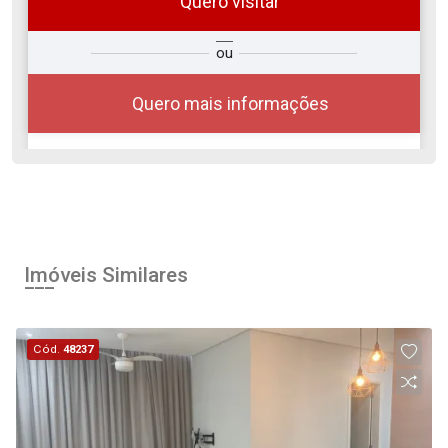
Quero visitar
ra
?
Alugar
ou
Comprar
Deseja
ou
ê?
Quero mais informações
Alugar
Comprar
Imóveis Similares
Cód.
48237
Continuar