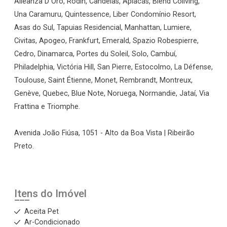
Alleanza D`Oro, Rodin, Candeias, Apiacás, Blend Coliving,
Una Caramuru, Quintessence, Liber Condomínio Resort,
Asas do Sul, Tapuias Residencial, Manhattan, Lumiere,
Civitas, Apogeo, Frankfurt, Emerald, Spazio Robespierre,
Cedro, Dinamarca, Portes du Soleil, Solo, Cambuí,
Philadelphia, Victória Hill, San Pierre, Estocolmo, La Défense,
Toulouse, Saint Étienne, Monet, Rembrandt, Montreux,
Genève, Quebec, Blue Note, Noruega, Normandie, Jataí, Via
Frattina e Triomphe.
Avenida João Fiúsa, 1051 - Alto da Boa Vista | Ribeirão
Preto.
Itens do Imóvel
Aceita Pet
Ar-Condicionado