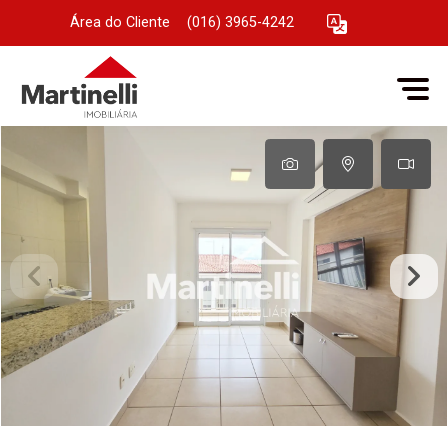
Área do Cliente
|
(016) 3965-4242