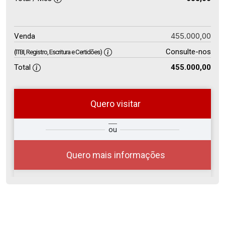
455.000,00
Venda
Consulte-nos
(ITBI, Registro, Escritura e Certidões)
Total
455.000,00
Quero visitar
so
Qual o melhor dia e horário para
ou
r?
você?
Quero mais informações
06