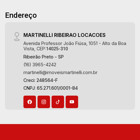
18
Endereço
Aug/Tue
19
MARTINELLI RIBEIRAO LOCACOES
Avenida Professor João Fiúsa, 1051 - Alto da Boa
Vista, CEP:
14025-310
Aug/Wed
Ribeirão Preto - SP
20
(16) 3965-4242
martinelli@imoveismartinelli.com.br
Creci: 248564-F
Aug/Thu
CNPJ: 65.271.601/0001-84