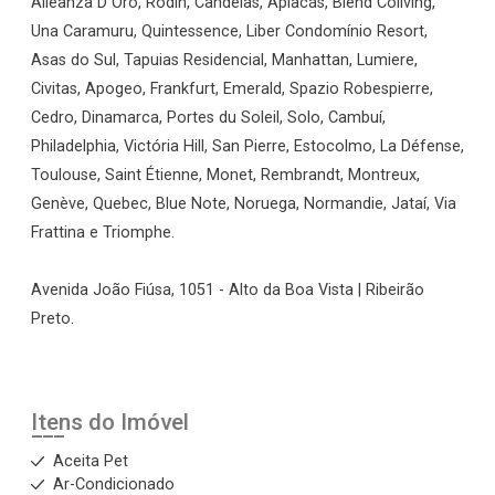
Alleanza D`Oro, Rodin, Candeias, Apiacás, Blend Coliving,
Una Caramuru, Quintessence, Liber Condomínio Resort,
Asas do Sul, Tapuias Residencial, Manhattan, Lumiere,
Civitas, Apogeo, Frankfurt, Emerald, Spazio Robespierre,
Cedro, Dinamarca, Portes du Soleil, Solo, Cambuí,
Philadelphia, Victória Hill, San Pierre, Estocolmo, La Défense,
Toulouse, Saint Étienne, Monet, Rembrandt, Montreux,
Genève, Quebec, Blue Note, Noruega, Normandie, Jataí, Via
Frattina e Triomphe.
Avenida João Fiúsa, 1051 - Alto da Boa Vista | Ribeirão
Preto.
Itens do Imóvel
Aceita Pet
Ar-Condicionado