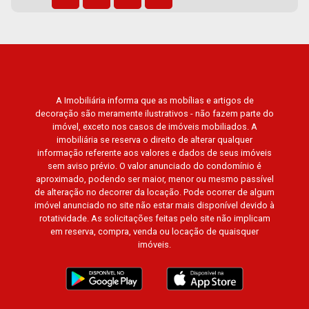
Gran Matisse, Van Der Rohe, Doppio Spazio,
Triomphe, Solar Del Rey, Jardim de Versailles,
Cidade de Sevilha, Solar das Aves, Giardino
Solare, Giardino Terrae, Província de Roma,
Lumnesia, Madison Square Garden, Verona,
Barcelona, Guaecá, Fiúsa One, Icon, Uber Gaudi,
A Imobiliária informa que as mobílias e artigos de
Matisse, Promenade, Botanic Garden, Nova
decoração são meramente ilustrativos - não fazem parte do
Aliança Residence, Le Nôtre, Perspective,
imóvel, exceto nos casos de imóveis mobiliados. A
Domaine Botanique, Ile Verte, Velazquez,
imobiliária se reserva o direito de alterar qualquer
Edimburgo, Cidade de Paris, Cidade de
informação referente aos valores e dados de seus imóveis
sem aviso prévio. O valor anunciado do condomínio é
Petrópolis, Cidade de Vancouver, Cidade de
aproximado, podendo ser maior, menor ou mesmo passível
Montreal, Cidade de Ouro Preto, Cidade de
de alteração no decorrer da locação. Pode ocorrer de algum
Seattle, Cidade de Roma, Cidade de Londres,
imóvel anunciado no site não estar mais disponível devido à
Cidade de Munique, Cidade de Lisboa, Cidade
rotatividade. As solicitações feitas pelo site não implicam
em reserva, compra, venda ou locação de quaisquer
de Madrid, Cidade de Viena, Cidade de
imóveis.
Barcelona, Cidade de Zurique, L?Essence,
Magna Vista, British Columbia, Dijon, Jardim de
Luxemburgo, Exklusiv Golf, Exklusiv Essenz,
Mirante CondoClub, Hydeperk, Urban, Stuttgart,