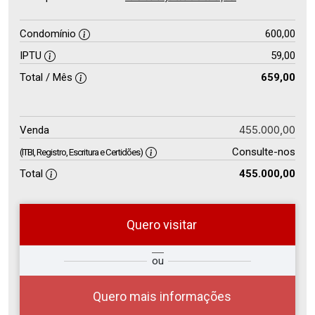
Condomínio
600,00
IPTU
59,00
Total / Mês
659,00
455.000,00
Venda
Consulte-nos
(ITBI, Registro, Escritura e Certidões)
Total
455.000,00
Quero visitar
so
Qual o melhor dia e horário para
ou
r?
você?
Quero mais informações