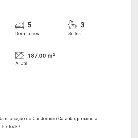
5
3
Dormitórios
Suítes
187.00 m²
A. Útil
e deseja encontrar
Qual o melhor dia 
nosso corretor?
horário para você
nda e locação no Condomínio Carauba, próximo a
o Preto/SP.