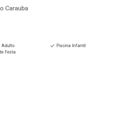
to
Carauba
a Adulto
Piscina Infantil
de Festa