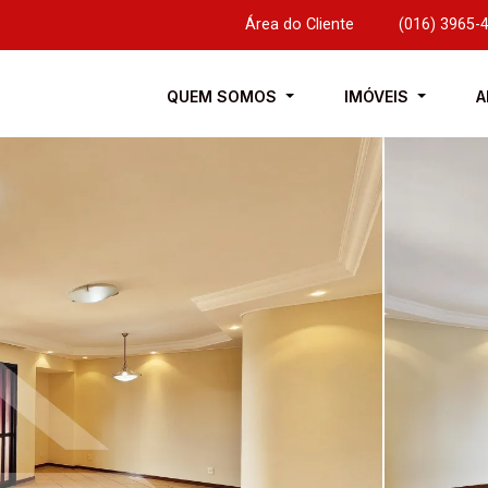
Área do Cliente
|
(016) 3965-
QUEM SOMOS
IMÓVEIS
A