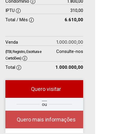
Condomínio
1.800,00
IPTU
310,00
Total / Mês
6.610,00
1.000.000,00
Venda
Consulte-nos
(ITBI, Registro, Escritura e
Certidões)
Total
1.000.000,00
Quero visitar
e
ou
Comprar
Deseja
ou
?
?
Alugar
Quero mais informações