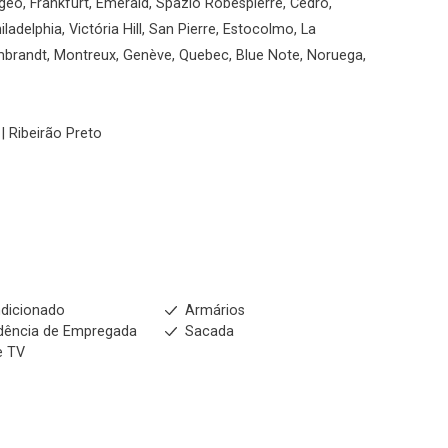
geo, Frankfurt, Emerald, Spazio Robespierre, Cedro,
ladelphia, Victória Hill, San Pierre, Estocolmo, La
mbrandt, Montreux, Genève, Quebec, Blue Note, Noruega,
| Ribeirão Preto
dicionado
Armários
dência de Empregada
Sacada
e TV