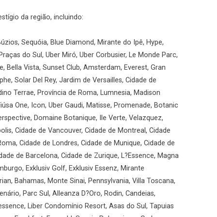
ígio da região, incluindo:
úzios, Sequóia, Blue Diamond, Mirante do Ipê, Hype,
Praças do Sul, Uber Miró, Uber Corbusier, Le Monde Parc,
, Bella Vista, Sunset Club, Amsterdam, Everest, Gran
he, Solar Del Rey, Jardim de Versailles, Cidade de
ardino Terrae, Província de Roma, Lumnesia, Madison
iúsa One, Icon, Uber Gaudi, Matisse, Promenade, Botanic
rspective, Domaine Botanique, Ile Verte, Velazquez,
olis, Cidade de Vancouver, Cidade de Montreal, Cidade
 Roma, Cidade de Londres, Cidade de Munique, Cidade de
Cidade de Barcelona, Cidade de Zurique, L?Essence, Magna
mburgo, Exklusiv Golf, Exklusiv Essenz, Mirante
ian, Bahamas, Monte Sinai, Pennsylvania, Villa Toscana,
enário, Parc Sul, Alleanza D?Oro, Rodin, Candeias,
essence, Liber Condomínio Resort, Asas do Sul, Tapuias