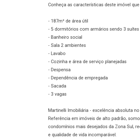
Conheça as características deste imóvel que a
- 187m² de área útil
- 5 dormitórios com armários sendo 3 suíte
gin
- Banheiro social
- Sala 2 ambientes
ueci minha senha
- Lavabo
- Cozinha e área de serviço planejadas
- Despensa
- Dependência de empregada
r Visita
Fazer Agendamento
- Sacada
- 3 vagas
Martinelli Imobiliária - excelência absoluta n
Referência em imóveis de alto padrão, somo
condomínios mais desejados da Zona Sul, re
e qualidade de vida incomparável.