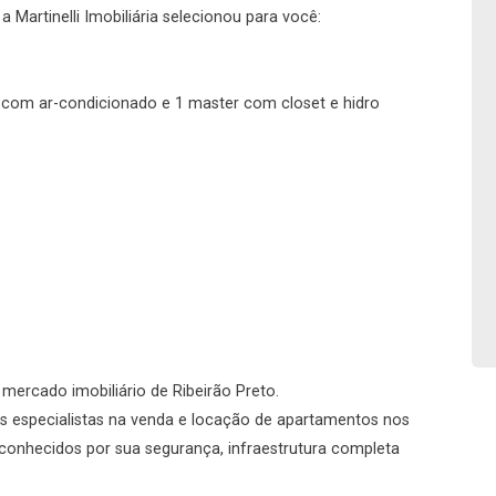
 Martinelli Imobiliária selecionou para você:
Imobiliária
s com ar-condicionado e 1 master com closet e hidro
No imóvel
Continuar
Continuar
o mercado imobiliário de Ribeirão Preto.
s especialistas na venda e locação de apartamentos nos
conhecidos por sua segurança, infraestrutura completa