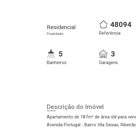
48094
Residencial
Referência
Finalidade
5
3
Banheiros
Garagens
alize o login
Confirmar dados da
Ond
Descrição do Imóvel
visita
Apartamento de 187m² de área útil para ve
Avenida Portugal - Bairro Vila Seixas, Ribeirã