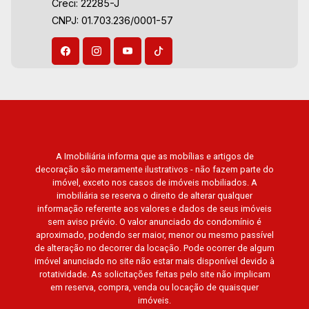
Creci: 22285-J
Corbusier, Le Monde Parc, Place Vendôme,
CNPJ: 01.703.236/0001-57
Place des Vosges, L`Ermitage, Bella Vista,
Sunset Club, Amsterdam, Everest, Gran Matisse,
Van Der Rohe, Doppio Spazio, Triomphe, Solar
Del Rey, Jardim de Versailles, Cidade de
Sevilha, Solar das Aves, Giardino Solare,
Giardino Terrae, Província de Roma, Lumnesia,
Madison Square Garden, Verona, Barcelona,
Guaecá, Fiúsa One, Icon, Uber Gaudi, Matisse,
A Imobiliária informa que as mobílias e artigos de
Promenade, Botanic Garden, Nova Aliança
decoração são meramente ilustrativos - não fazem parte do
Residence, Le Nôtre, Perspective, Domaine
imóvel, exceto nos casos de imóveis mobiliados. A
Botanique, Ile Verte, Velazquez, Edimburgo,
imobiliária se reserva o direito de alterar qualquer
Cidade de Paris, Cidade de Petrópolis, Cidade
informação referente aos valores e dados de seus imóveis
sem aviso prévio. O valor anunciado do condomínio é
de Vancouver, Cidade de Montreal, Cidade de
aproximado, podendo ser maior, menor ou mesmo passível
Ouro Preto, Cidade de Seattle, Cidade de Roma,
de alteração no decorrer da locação. Pode ocorrer de algum
Cidade de Londres, Cidade de Munique, Cidade
imóvel anunciado no site não estar mais disponível devido à
de Lisboa, Cidade de Madrid, Cidade de Viena,
rotatividade. As solicitações feitas pelo site não implicam
em reserva, compra, venda ou locação de quaisquer
Cidade de Barcelona, Cidade de Zurique,
imóveis.
L`Essence, Magna Vista, British Columbia, Dijon,