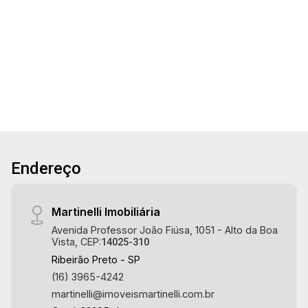
21
Conheça as características deste imóvel que a
Martinelli Imobiliária selecionou para você: -
3
3
2
78m²
78m² de área útil - 3 dormitórios com armários
Aug/Fri
Dorm.
Banho
Garagens
A. Útil
sendo 1 suíte - Banheiro social - Sala 2
ambientes - Lavabo - Cozinha e área de serviço
planejadas - Sacada gourmet com churrasqueira
- 1 vaga Martinelli Imobiliária - excelência
absoluta no mercado imobiliário de Ribeirão
Preto. Referência em imóveis de alto padrão,
somos especialistas na venda e locação de
Endereço
apartamentos nos condomínios mais desejados
da Zona Sul, reconhecidos por sua segurança,
infraestrutura completa e qualidade de vida
Martinelli Imobiliária
incomparável. Atuamos nos empreendimentos
Avenida Professor João Fiúsa, 1051 - Alto da Boa
de maior prestígio da região, incluindo:
Vista, CEP:
14025-310
Marquises Park, Les Alpes Residence, Porto
Ribeirão Preto - SP
Búzios, Sequóia, Blue Diamond, Mirante do Ipê,
(16) 3965-4242
Hype, Grand Privilège, Grand Raya, Grand
martinelli@imoveismartinelli.com.br
Paysage, Praças do Sul, Uber Miró, Uber