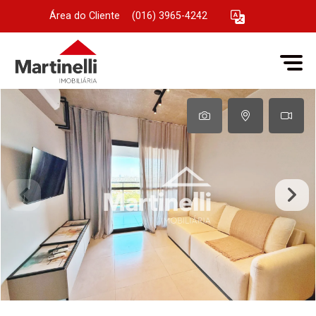
Área do Cliente
|
(016) 3965-4242