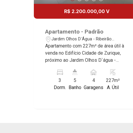
R$ 2.200.000,00 V
Apartamento - Padrão
Jardim Olhos D`Água - Ribeirão
Preto/SP
Apartamento com 227m² de área útil à
venda no Edifício Cidade de Zurique,
próximo ao Jardim Olhos D`água -
Bairro Jardim Olhos D`Água, Ribeirão
Preto/SP. Conheça as características
3
5
4
227m²
deste imóvel que a Martinelli
Dorm.
Banho
Garagens
A. Útil
Imobiliária selecionou para você: -
227m² de área útil - 3 suítes - Sala 2
ambientes - Lavabo - Cozinha - Área de
serviço - Banheiro de serviço - Varanda
gourmet - 4 vagas Martinelli Imobiliária
- excelência absoluta no mercado
imobiliário de Ribeirão Preto.