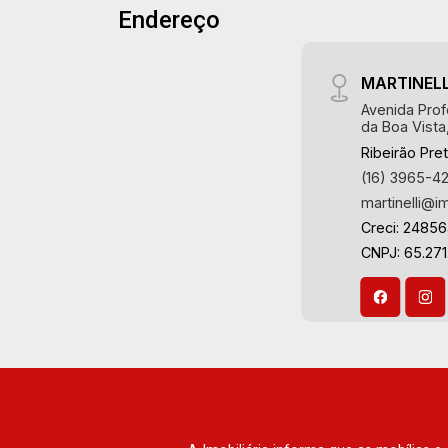
Endereço
Referência em imóveis de alto padrão,
somos especialistas na venda e
locação de apartamentos nos
MARTINELL
condomínios mais desejados da Zona
Avenida Prof
Sul, reconhecidos por sua segurança,
da Boa Vista
infraestrutura completa e qualidade de
Ribeirão Pre
vida incomparável. Atuamos nos
(16) 3965-4
empreendimentos de maior prestígio
martinelli@i
da região, incluindo: Marquises Park,
Creci: 2485
Les Alpes Residence, Porto Búzios,
CNPJ: 65.271
Sequóia, Blue Diamond, Mirante do Ipê,
Hype, Grand Privilège, Grand Raya,
Grand Paysage, Praças do Sul, Uber
Miró, Uber Corbusier, Le Monde Parc,
Place Vendôme, Place des Vosges,
L`Ermitage, Bella Vista, Sunset Club,
Amsterdam, Everest, Gran Matisse, Van
Der Rohe, Doppio Spazio, Triomphe,