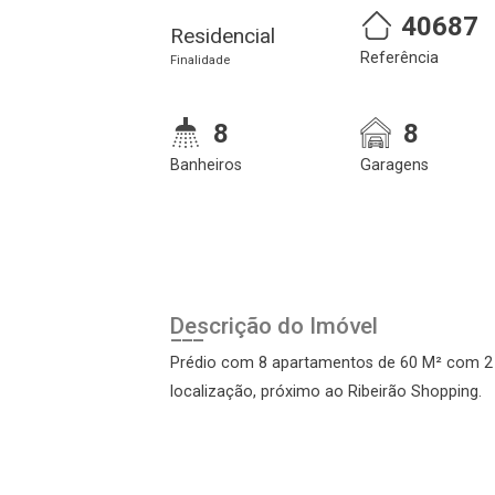
40687
Residencial
Referência
Cadastre-se
Realize o login
Finalidade
8
8
Banheiros
Garagens
Login
Descrição do Imóvel
Prédio com 8 apartamentos de 60 M² com 2 do
Esqueci minha senha
localização, próximo ao Ribeirão Shopping.
Cadastre-se