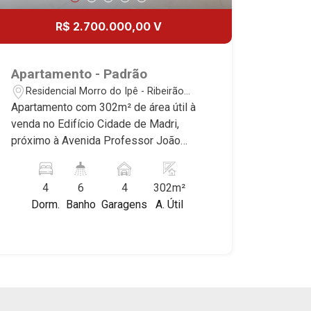
R$ 2.700.000,00 V
Apartamento - Padrão
Residencial Morro do Ipê - Ribeirão
Preto/SP
Apartamento com 302m² de área útil à
venda no Edifício Cidade de Madri,
próximo à Avenida Professor João
Fiúsa - Bairro Residencial Morro do Ipê,
Ribeirão Preto/SP. Conheça as
4
6
4
302m²
características deste imóvel que a
Dorm.
Banho
Garagens
A. Útil
Martinelli Imobiliária selecionou para
você: - 302m² de área útil - 4 suítes
com ar-condicionado sendo 3 com
armários e 1 master com closet e hidro
- Sala 3 ambientes com ar-
condicionado - Escritório - Lavabo -
Cozinha e área de serviço planejadas -