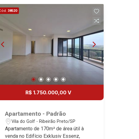
17
Cód.
38520
Aug/Mon
18
Aug/Tue
19
Aug/Wed
20
R$ 1.750.000,00 V
Aug/Thu
Apartamento - Padrão
21
Vila do Golf - Ribeirão Preto/SP
Apartamento de 170m² de área útil à
venda no Edifício Exklusiv Essenz,
Aug/Fri