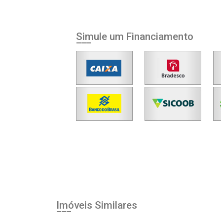
Agendar Visita
ncordo com os
Simule um Financiamento
acidade
r Cadastro
Imóveis Similares