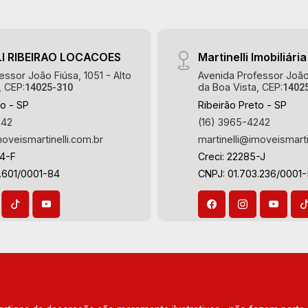
Ribeirão Preto. Referência em imóveis
de alto padrão, somos especialistas na
venda e locação de apartamentos nos
I RIBEIRAO LOCACOES
Martinelli Imobiliária
condomínios mais desejados da Zona
essor João Fiúsa, 1051 - Alto
Avenida Professor João 
Sul, reconhecidos por sua segurança,
, CEP:
da Boa Vista, CEP:
14025-310
1402
infraestrutura completa e qualidade de
to - SP
Ribeirão Preto - SP
vida incomparável. Atuamos nos
242
(16) 3965-4242
empreendimentos de maior prestígio
moveismartinelli.com.br
martinelli@imoveismarti
da região, incluindo: Marquises Park,
64-F
Creci: 22285-J
Les Alpes Residence, Porto Búzios,
.601/0001-84
CNPJ: 01.703.236/0001
Sequóia, Blue Diamond, Mirante do Ipê,
Hype, Grand Privilège, Grand Raya,
Grand Paysage, Praças do Sul, Uber
Miró, Uber Corbusier, Le Monde Parc,
Place Vendôme, Place des Vosges,
L`Ermitage, Bella Vista, Sunset Club,
Amsterdam, Everest, Gran Matisse, Van
Der Rohe, Doppio Spazio, Triomphe,