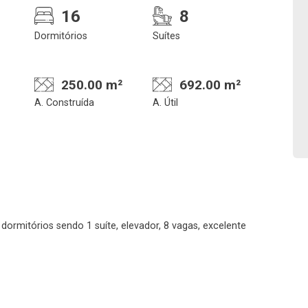
16
8
Dormitórios
Suítes
Confirmar dados da
Onde deseja encontra
visita
nosso corretor
250.00 m²
692.00 m²
A. Construída
A. Útil
08/08/2026
08h00
Imobiliária
No imóvel
rmitórios sendo 1 suíte, elevador, 8 vagas, excelente