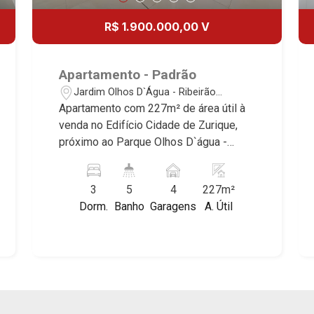
R$ 1.900.000,00 V
Apartamento - Padrão
Jardim Olhos D`Água - Ribeirão
Preto/SP
Apartamento com 227m² de área útil à
venda no Edifício Cidade de Zurique,
próximo ao Parque Olhos D`água -
Bairro Jardim Olhos D`Água, Ribeirão
Preot/SP. Conheça as características
3
5
4
227m²
deste imóvel que a Martinelli
Dorm.
Banho
Garagens
A. Útil
Imobiliária selecionou para você: -
227m² de área útil - 3 suítes - Sala 2
ambientes - Lavabo - Cozinha - Área de
serviço - Banheiro de serviço - Varanda
gourmet com churrasqueira - 4 vagas
Martinelli Imobiliária - excelência
absoluta no mercado imobiliário de