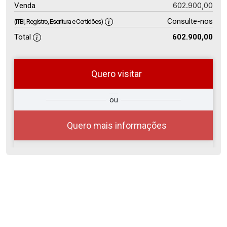
602.900,00
Venda
Consulte-nos
(ITBI, Registro, Escritura e Certidões)
Total
602.900,00
Quero visitar
so
Qual o melhor dia e horário para
ou
r?
você?
Quero mais informações
08
08:00
Aug/Sat