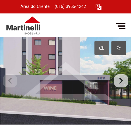
Área do Cliente
|
(016) 3965-4242