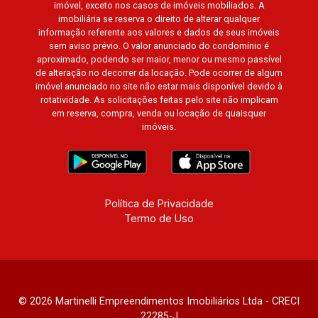
imóvel, exceto nos casos de imóveis mobiliados. A
Edimburgo, Cidade de Paris, Cidade de
imobiliária se reserva o direito de alterar qualquer
Petrópolis, Cidade de Vancouver, Cidade de
informação referente aos valores e dados de seus imóveis
sem aviso prévio. O valor anunciado do condomínio é
Montreal, Cidade de Ouro Preto, Cidade de
aproximado, podendo ser maior, menor ou mesmo passível
Seattle, Cidade de Roma, Cidade de Londres,
de alteração no decorrer da locação. Pode ocorrer de algum
Cidade de Munique, Cidade de Lisboa, Cidade
imóvel anunciado no site não estar mais disponível devido à
de Madrid, Cidade de Viena, Cidade de
rotatividade. As solicitações feitas pelo site não implicam
em reserva, compra, venda ou locação de quaisquer
Barcelona, Cidade de Zurique, L?Essence,
imóveis.
Magna Vista, British Columbia, Dijon, Jardim de
Luxemburgo, Exklusiv Golf, Exklusiv Essenz,
Mirante CondoClub, Hydeperk, Urban, Stuttgart,
Mondrian, Bahamas, Monte Sinai, Pennsylvania,
Villa Toscana, Sur Le Jardin, Atlanta, Sapucaia,
Política de Privacidade
Termo de Uso
Van Gogh, Cenário, Parc Sul, Alleanza D?Oro,
Rodin, Candeias, Apiacás, Blend Coliving, Una
Caramuru, Quintessence, Liber Condomínio
Resort, Asas do Sul, Tapuias Residencial,
Manhattan, Lumiere, Civitas, Apogeo, Frankfurt,
© 2026 Martinelli Empreendimentos Imobiliários Ltda - CRECI
Emerald, Spazio Robespierre, Cedro, Dinamarca,
22285-J