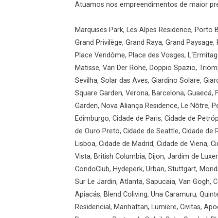
Atuamos nos empreendimentos de maior prest
Marquises Park, Les Alpes Residence, Porto B
Grand Privilège, Grand Raya, Grand Paysage, 
Place Vendôme, Place des Vosges, L`Ermitage
Matisse, Van Der Rohe, Doppio Spazio, Triomp
Sevilha, Solar das Aves, Giardino Solare, Gi
Square Garden, Verona, Barcelona, Guaecá, F
Garden, Nova Aliança Residence, Le Nôtre, Pe
Edimburgo, Cidade de Paris, Cidade de Petróp
de Ouro Preto, Cidade de Seattle, Cidade de
Lisboa, Cidade de Madrid, Cidade de Viena, 
Vista, British Columbia, Dijon, Jardim de Luxe
CondoClub, Hydeperk, Urban, Stuttgart, Mondr
Sur Le Jardin, Atlanta, Sapucaia, Van Gogh, C
Apiacás, Blend Coliving, Una Caramuru, Quint
Residencial, Manhattan, Lumiere, Civitas, Apo