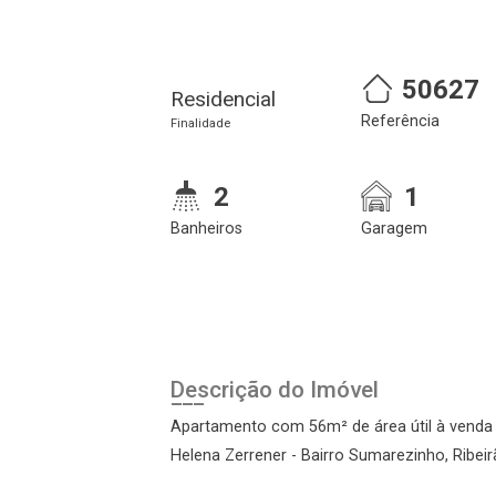
50627
Residencial
Referência
Finalidade
2
1
Banheiros
Garagem
Cadastre-se
Realize o login
Descrição do Imóvel
Apartamento com 56m² de área útil à venda 
Helena Zerrener - Bairro Sumarezinho, Ribeir