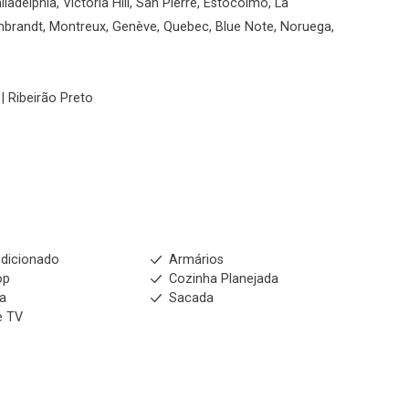
ladelphia, Victória Hill, San Pierre, Estocolmo, La
mbrandt, Montreux, Genève, Quebec, Blue Note, Noruega,
| Ribeirão Preto
dicionado
Armários
op
Cozinha Planejada
ia
Sacada
e TV