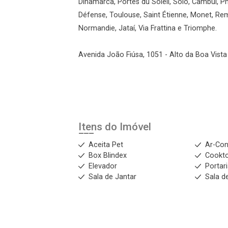
Dinamarca, Portes du Soleil, Solo, Cambuí, Phi
Défense, Toulouse, Saint Étienne, Monet, Re
Normandie, Jataí, Via Frattina e Triomphe.
Avenida João Fiúsa, 1051 - Alto da Boa Vista 
Itens do Imóvel
Aceita Pet
Ar-Con
Box Blindex
Cookt
Elevador
Portar
Sala de Jantar
Sala d