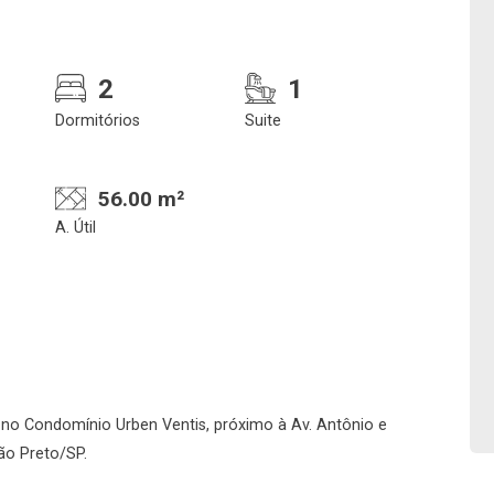
2
1
Dormitórios
Suite
56.00 m²
A. Útil
Confirmar dados da
Onde deseja encontra
visita
nosso corretor
06/08/2026
no Condomínio Urben Ventis, próximo à Av. Antônio e
ão Preto/SP.
08h00
Imobiliária