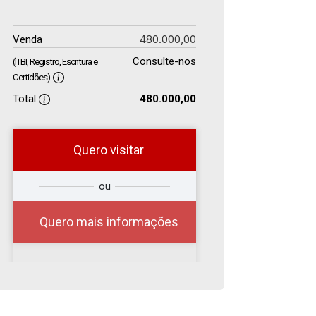
480.000,00
Venda
Consulte-nos
(ITBI, Registro, Escritura e
Certidões)
Total
480.000,00
Quero visitar
r
Qual o melhor dia e
ou
?
horário para você?
Quero mais informações
06