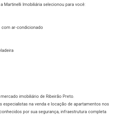
 Martinelli Imobiliária selecionou para você:
No imóvel
te com ar-condicionado
ladeira
Fazer Agendamento
Continuar
o mercado imobiliário de Ribeirão Preto.
s especialistas na venda e locação de apartamentos nos
conhecidos por sua segurança, infraestrutura completa