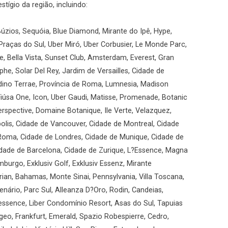
ígio da região, incluindo:
úzios, Sequóia, Blue Diamond, Mirante do Ipê, Hype,
Praças do Sul, Uber Miró, Uber Corbusier, Le Monde Parc,
, Bella Vista, Sunset Club, Amsterdam, Everest, Gran
he, Solar Del Rey, Jardim de Versailles, Cidade de
ardino Terrae, Província de Roma, Lumnesia, Madison
iúsa One, Icon, Uber Gaudi, Matisse, Promenade, Botanic
rspective, Domaine Botanique, Ile Verte, Velazquez,
olis, Cidade de Vancouver, Cidade de Montreal, Cidade
 Roma, Cidade de Londres, Cidade de Munique, Cidade de
Cidade de Barcelona, Cidade de Zurique, L?Essence, Magna
mburgo, Exklusiv Golf, Exklusiv Essenz, Mirante
ian, Bahamas, Monte Sinai, Pennsylvania, Villa Toscana,
enário, Parc Sul, Alleanza D?Oro, Rodin, Candeias,
essence, Liber Condomínio Resort, Asas do Sul, Tapuias
geo, Frankfurt, Emerald, Spazio Robespierre, Cedro,