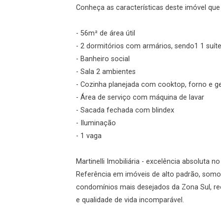
Conheça as características deste imóvel que a
Login
- 56m² de área útil
Esqueci minha senha
- 2 dormitórios com armários, sendo1 1 suí
Cadastre-se
- Banheiro social
- Sala 2 ambientes
- Cozinha planejada com cooktop, forno e ge
Agendar Visita
- Área de serviço com máquina de lavar
- Sacada fechada com blindex
ncordo com os
- Iluminação
acidade
- 1 vaga
Martinelli Imobiliária - excelência absoluta n
Referência em imóveis de alto padrão, somo
r Cadastro
condomínios mais desejados da Zona Sul, re
e qualidade de vida incomparável.