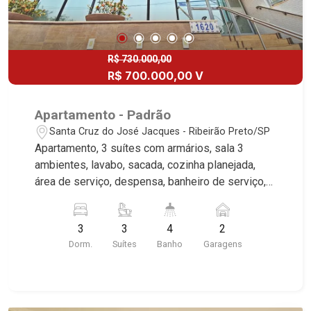
R$ 730.000,00
R$ 700.000,00 V
Apartamento - Padrão
Santa Cruz do José Jacques - Ribeirão Preto/SP
Apartamento, 3 suítes com armários, sala 3
ambientes, lavabo, sacada, cozinha planejada,
área de serviço, despensa, banheiro de serviço,
área de lazer completa no condomínio, 2 vagas
cobertas, fino acabamento, excelente localização,
3
3
4
2
próximo ao COC da Avenida Portugal. Martinelli
Dorm.
Suítes
Banho
Garagens
Imobiliária, referência no mercado imobiliário
desde 2000. Especialistas em Venda e Locação!
Avenida João Fiúsa, 1051 - Alto da Boa Vista
| Ribeirão Preto.