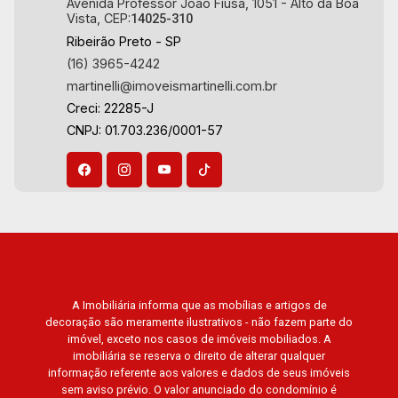
Avenida Professor João Fiúsa, 1051 - Alto da Boa
Vista, CEP:
14025-310
Ribeirão Preto - SP
(16) 3965-4242
martinelli@imoveismartinelli.com.br
Creci: 22285-J
CNPJ: 01.703.236/0001-57
A Imobiliária informa que as mobílias e artigos de
decoração são meramente ilustrativos - não fazem parte do
imóvel, exceto nos casos de imóveis mobiliados. A
imobiliária se reserva o direito de alterar qualquer
informação referente aos valores e dados de seus imóveis
sem aviso prévio. O valor anunciado do condomínio é