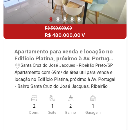
R$ 580.000,00
R$ 480.000,00 V
Apartamento para venda e locação no
Edifício Platina, próximo à Av. Portugal
- Ribeirão Preto/SP.
Santa Cruz do José Jacques - Ribeirão Preto/SP
Apartamento com 69m² de área útil para venda e
locação no Edifício Platina, próximo à Av. Portugal
- Bairro Santa Cruz do José Jacques, Ribeirão
Preto/SP. Conheça as características deste
imóvel que a Martinelli Imobiliária selecionou
2
1
2
1
para você: - 69m² de área útil - 2 dormitórios com
Dorm.
Suite
Banho
Garagem
armários e ar-condicionado, sendo 1 suíte -
Banheiro social - Sala 2 ambientes - Cozinha e
área de serviço planejadas - Sacada - 1 vaga