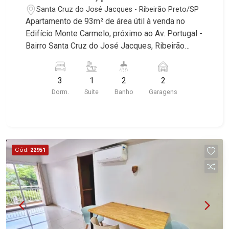
Portugal - Ribeirão Preto/SP.
Santa Cruz do José Jacques - Ribeirão Preto/SP
Apartamento de 93m² de área útil à venda no
Edifício Monte Carmelo, próximo ao Av. Portugal -
Bairro Santa Cruz do José Jacques, Ribeirão
Preto/SP. Conheça as características deste
imóvel que a Martinelli Imobiliária selecionou
3
1
2
2
para você: - 93m² de área útil - 3 dormitórios com
Dorm.
Suite
Banho
Garagens
armários, sendo 1 suíte - Banheiro social - Sala 2
ambientes - Cozinha e área de serviço
planejadas - Sacada gourmet com cgurrasqueira -
2 vagas cobertas Martinelli Imobiliária, referência
no mercado imobiliário desde 2000! Avenida
Cód.
22951
João Fiúsa, 1051 - Alto da Boa Vista | Ribeirão
Preto.