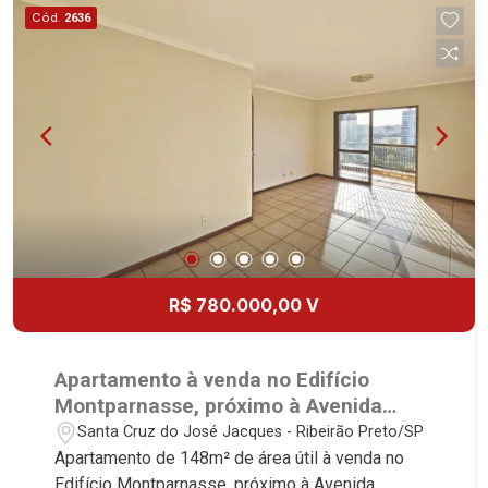
Cód.
2636
R$ 780.000,00 V
Apartamento à venda no Edifício
Montparnasse, próximo à Avenida
Portugal - Ribeirão Preto/SP.
Santa Cruz do José Jacques - Ribeirão Preto/SP
Apartamento de 148m² de área útil à venda no
Edifício Montparnasse, próximo à Avenida