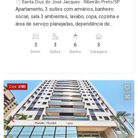
Santa Cruz do José Jacques - Ribeirão Preto/SP
Apartamento, 3 suítes com armários, banheiro
social, sala 3 ambientes, lavabo, copa, cozinha e
área de serviço planejadas, dependência de
empregada, sacada, quintal coberto, 3 vagas,
excelente localização, próximo a Av. Portugal.
3
3
6
3
Martinelli Imobiliária, referência no mercado
Dorm.
Suítes
Banho
Garagens
imobiliário desde 2000. Especialistas em Venda
e Locação! Avenida João Fiúsa, 1051 - Alto da
Boa Vista | Ribeirão Preto.
Cód.
4783