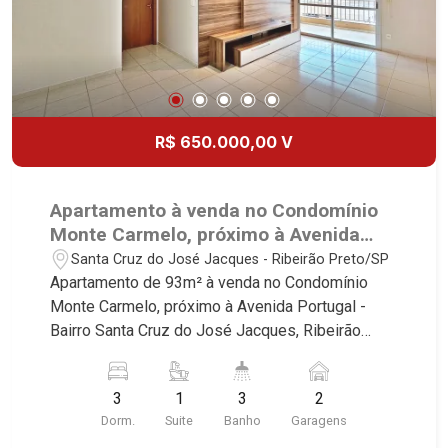
R$ 650.000,00 V
Apartamento à venda no Condomínio
Monte Carmelo, próximo à Avenida
Portugal - Ribeirão Preto/SP.
Santa Cruz do José Jacques - Ribeirão Preto/SP
Apartamento de 93m² à venda no Condomínio
Monte Carmelo, próximo à Avenida Portugal -
Bairro Santa Cruz do José Jacques, Ribeirão
Preto/SP. Conheça as características deste
imóvel que a Martinelli Imobiliária selecionou
3
1
3
2
para você: - 93m² de área útil - 3 dormitórios com
Dorm.
Suite
Banho
Garagens
armários sendo 2 com ar-condicionado e 1 suíte -