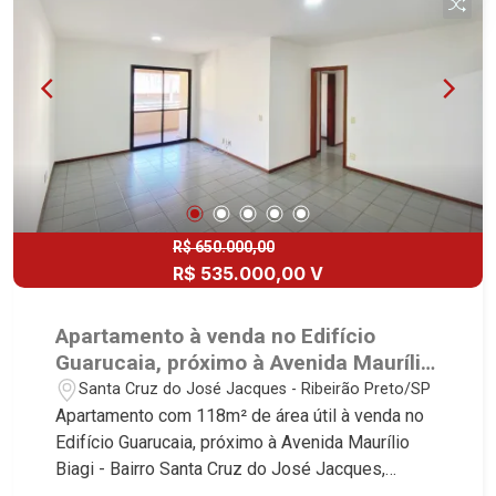
Locação e Lançamentos! Avenida João Fiúsa,
1051 - Alto da Boa Vista | Ribeirão Preto.
R$ 650.000,00
R$ 535.000,00 V
Apartamento à venda no Edifício
Guarucaia, próximo à Avenida Maurílio
Biagi - Ribeirão Preto/SP.
Santa Cruz do José Jacques - Ribeirão Preto/SP
Apartamento com 118m² de área útil à venda no
Edifício Guarucaia, próximo à Avenida Maurílio
Biagi - Bairro Santa Cruz do José Jacques,
Ribeirão Preto/SP. Conheça as características