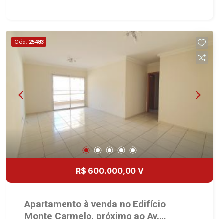
Banheiro social - Sala 2 ambientes com ar-
condicionado - Lavabo - Cozinha e área de
serviço planejadas - Sacada gourmet com
churrasqueira - 2 vagas cobertas Martinelli
Cód.
25483
Imobiliária, referência no mercado imobiliário
desde 2000. Especialistas em Venda, Locação e
Lançamentos! Avenida João Fiúsa, 1051 - Alto da
Boa Vista | Ribeirão Preto.
R$ 600.000,00 V
Apartamento à venda no Edifício
Monte Carmelo, próximo ao Av.