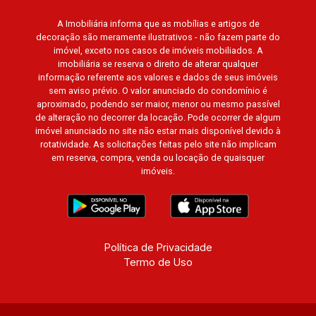
Cidade de Londres, Cidade de Munique, Cidade
de Lisboa, Cidade de Madrid, Cidade de Viena,
A Imobiliária informa que as mobílias e artigos de
decoração são meramente ilustrativos - não fazem parte do
Cidade de Barcelona, Cidade de Zurique,
imóvel, exceto nos casos de imóveis mobiliados. A
L`Essence, Magna Vista, British Columbia, Dijon,
imobiliária se reserva o direito de alterar qualquer
Jardim de Luxemburgo, Exklusiv Golf, Exklusiv
informação referente aos valores e dados de seus imóveis
Essenz, Mirante CondoClub, Hydeperk, Urban,
sem aviso prévio. O valor anunciado do condomínio é
aproximado, podendo ser maior, menor ou mesmo passível
Stuttgart, Mondrian, Bahamas, Monte Sinai,
de alteração no decorrer da locação. Pode ocorrer de algum
Pennsylvania, Villa Toscana, Sur Le Jardin,
imóvel anunciado no site não estar mais disponível devido à
Atlanta, Sapucaia, Van Gogh, Cenário, Parc Sul,
rotatividade. As solicitações feitas pelo site não implicam
Alleanza D`Oro, Rodin, Candeias, Apiacás, Blend
em reserva, compra, venda ou locação de quaisquer
imóveis.
Coliving, Una Caramuru, Quintessence, Liber
Condomínio Resort, Asas do Sul, Tapuias
Residencial, Manhattan, Lumiere, Civitas,
Apogeo, Frankfurt, Emerald, Spazio Robespierre,
Cedro, Dinamarca, Portes du Soleil, Solo,
Política de Privacidade
Cambuí, Philadelphia, Victória Hill, San Pierre,
Termo de Uso
Estocolmo, La Défense, Toulouse, Saint Étienne,
Monet, Rembrandt, Montreux, Genève, Quebec,
Blue Note, Noruega, Normandie, Jataí, Via