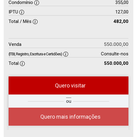
Condomínio
355,00
IPTU
127,00
Total / Mês
482,00
550.000,00
Venda
Consulte-nos
(ITBI, Registro, Escritura e Certidões)
Total
550.000,00
Quero visitar
so
Qual o melhor dia e horário para
ou
r?
você?
Quero mais informações