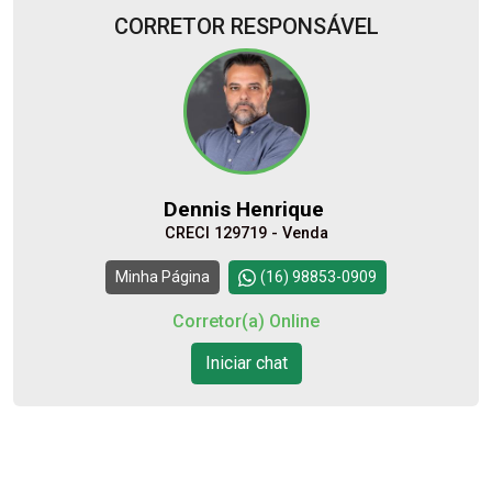
CORRETOR RESPONSÁVEL
10
12:00
Aug/Mon
11
13:00
Dennis Henrique
Aug/Tue
CRECI 129719 - Venda
12
14:00
Continuar
Minha Página
(16) 98853-0909
Aug/Wed
Corretor(a) Online
13
Iniciar chat
15:00
Aug/Thu
14