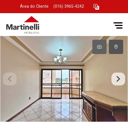
Área do Cliente
|
(016) 3965-4242