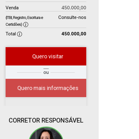
450.000,00
Venda
Consulte-nos
(ITBI, Registro, Escritura e
Certidões)
Total
450.000,00
Quero visitar
r
Qual o melhor dia e
ou
?
horário para você?
Quero mais informações
07
CORRETOR RESPONSÁVEL
08:00
Aug/Fri