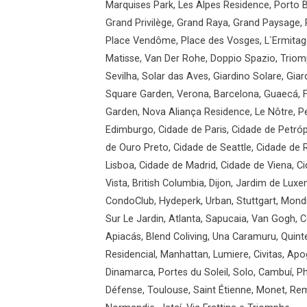
Marquises Park, Les Alpes Residence, Porto B
Grand Privilège, Grand Raya, Grand Paysage, 
Place Vendôme, Place des Vosges, L`Ermitage
Matisse, Van Der Rohe, Doppio Spazio, Triomp
Sevilha, Solar das Aves, Giardino Solare, Gi
Square Garden, Verona, Barcelona, Guaecá, F
Garden, Nova Aliança Residence, Le Nôtre, Pe
Edimburgo, Cidade de Paris, Cidade de Petróp
de Ouro Preto, Cidade de Seattle, Cidade de
Lisboa, Cidade de Madrid, Cidade de Viena, 
Vista, British Columbia, Dijon, Jardim de Luxe
CondoClub, Hydeperk, Urban, Stuttgart, Mondr
Sur Le Jardin, Atlanta, Sapucaia, Van Gogh, C
Apiacás, Blend Coliving, Una Caramuru, Quint
Residencial, Manhattan, Lumiere, Civitas, Apo
Dinamarca, Portes du Soleil, Solo, Cambuí, Phi
Défense, Toulouse, Saint Étienne, Monet, Re