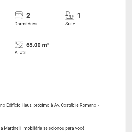
2
1
Dormitórios
Suite
65.00 m²
A. Útil
Confirmar dados da
Onde deseja encontra
visita
nosso corretor
07/08/2026
no Edifício Haus, próximo à Av. Costáblie Romano -
08h00
Imobiliária
 Martinelli Imobiliária selecionou para você: