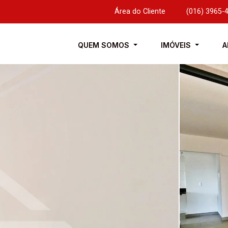
Área do Cliente
|
(016) 3965-
QUEM SOMOS
IMÓVEIS
A