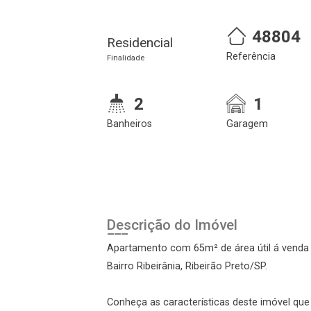
48804
Residencial
Referência
Finalidade
2
1
Banheiros
Garagem
Cadastre-se
Realize o login
Descrição do Imóvel
Apartamento com 65m² de área útil á venda 
Bairro Ribeirânia, Ribeirão Preto/SP.
Conheça as características deste imóvel que a
Login