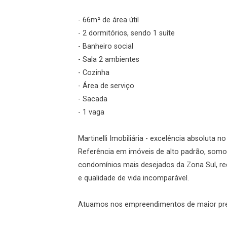
- 66m² de área útil
Esqueci minha senha
- 2 dormitórios, sendo 1 suíte
Cadastre-se
- Banheiro social
- Sala 2 ambientes
- Cozinha
Agendar Visita
- Área de serviço
- Sacada
ncordo com os
- 1 vaga
acidade
Martinelli Imobiliária - excelência absoluta n
Referência em imóveis de alto padrão, somo
condomínios mais desejados da Zona Sul, re
r Cadastro
e qualidade de vida incomparável.
Atuamos nos empreendimentos de maior prest