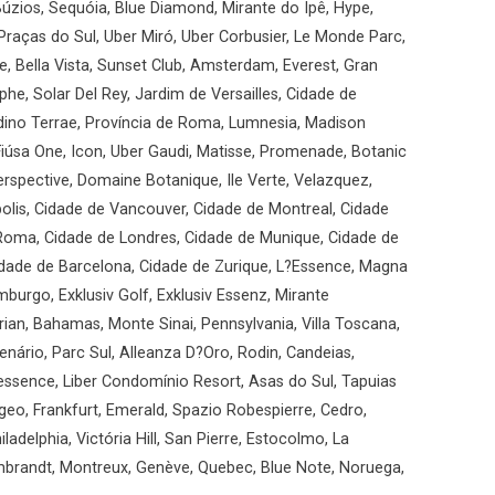
úzios, Sequóia, Blue Diamond, Mirante do Ipê, Hype,
Praças do Sul, Uber Miró, Uber Corbusier, Le Monde Parc,
, Bella Vista, Sunset Club, Amsterdam, Everest, Gran
he, Solar Del Rey, Jardim de Versailles, Cidade de
ardino Terrae, Província de Roma, Lumnesia, Madison
iúsa One, Icon, Uber Gaudi, Matisse, Promenade, Botanic
rspective, Domaine Botanique, Ile Verte, Velazquez,
olis, Cidade de Vancouver, Cidade de Montreal, Cidade
 Roma, Cidade de Londres, Cidade de Munique, Cidade de
Cidade de Barcelona, Cidade de Zurique, L?Essence, Magna
mburgo, Exklusiv Golf, Exklusiv Essenz, Mirante
ian, Bahamas, Monte Sinai, Pennsylvania, Villa Toscana,
enário, Parc Sul, Alleanza D?Oro, Rodin, Candeias,
essence, Liber Condomínio Resort, Asas do Sul, Tapuias
geo, Frankfurt, Emerald, Spazio Robespierre, Cedro,
ladelphia, Victória Hill, San Pierre, Estocolmo, La
mbrandt, Montreux, Genève, Quebec, Blue Note, Noruega,