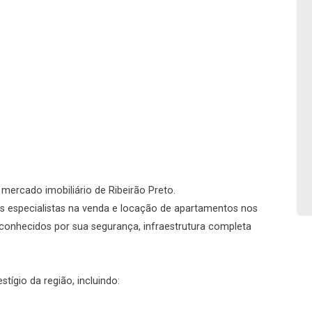
No imóvel
Fazer Agendamento
Continuar
o mercado imobiliário de Ribeirão Preto.
s especialistas na venda e locação de apartamentos nos
conhecidos por sua segurança, infraestrutura completa
ígio da região, incluindo: