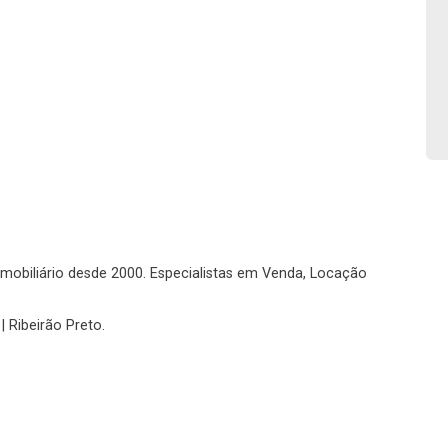
Fazer Agendamento
Continuar
o imobiliário desde 2000. Especialistas em Venda, Locação
| Ribeirão Preto.