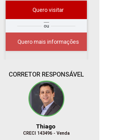
Quero visitar
r
Qual o melhor dia e
ou
?
horário para você?
Quero mais informações
07
CORRETOR RESPONSÁVEL
08:00
Aug/Fri
08
09:00
Aug/Sat
Thiago
10
CRECI 143496 - Venda