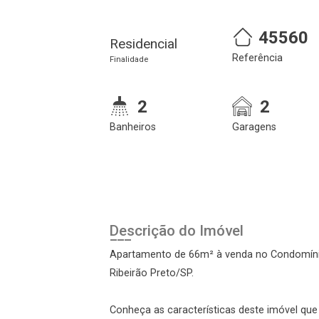
45560
Cadastre-se
Realize o login
Residencial
Referência
Finalidade
2
2
Banheiros
Garagens
Login
Descrição do Imóvel
Esqueci minha senha
Apartamento de 66m² à venda no Condomínio 
Cadastre-se
Ribeirão Preto/SP.
Conheça as características deste imóvel que a