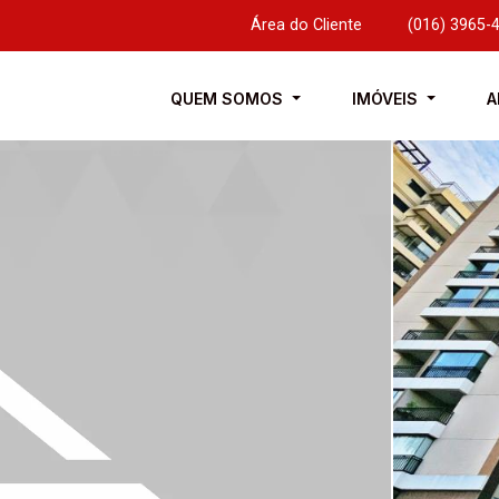
Área do Cliente
|
(016) 3965-
QUEM SOMOS
IMÓVEIS
A