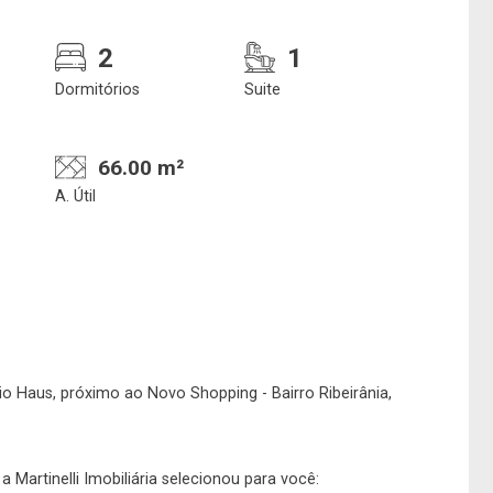
2
1
Confirmar dados da
Onde deseja encontra
Dormitórios
Suite
visita
nosso corretor
66.00 m²
A. Útil
07/08/2026
08h00
Imobiliária
No imóvel
Haus, próximo ao Novo Shopping - Bairro Ribeirânia,
 Martinelli Imobiliária selecionou para você: