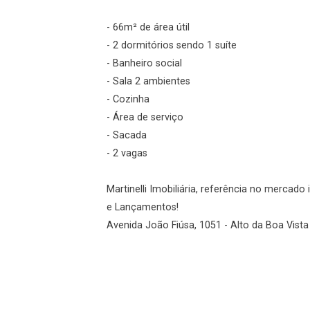
Agendar Visita
- 66m² de área útil
ncordo com os
- 2 dormitórios sendo 1 suíte
acidade
- Banheiro social
- Sala 2 ambientes
- Cozinha
- Área de serviço
r Cadastro
- Sacada
- 2 vagas
Martinelli Imobiliária, referência no mercad
e Lançamentos!
Avenida João Fiúsa, 1051 - Alto da Boa Vista 