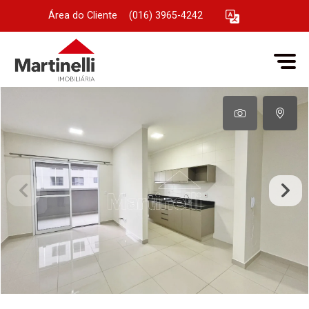
Área do Cliente
|
(016) 3965-4242