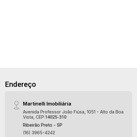
Aug/Fri
José Fregonezi - Bairro Terras de Santa Martha,
22
Ribeirão Preto/SP. Conheça as características
deste imóvel que a Martinelli Imobiliária
2
2
1
56m²
selecionou para você: - 56m² de área útil - 2
Aug/Sat
Dorm.
Banho
Garagem
A. Útil
dormitórios sendo 1 suíte - Banheiro social -
24
Sala 2 ambientes - Cozinha - Área de serviço -
Sacada - 1 vaga Martinelli Imobiliária, referência
no mercado imobiliário desde 2000! Avenida
Aug/Mon
João Fiúsa, 1051 - Alto da Boa Vista | Ribeirão
Preto.
Endereço
Martinelli Imobiliária
Avenida Professor João Fiúsa, 1051 - Alto da Boa
Vista, CEP:
14025-310
Ribeirão Preto - SP
(16) 3965-4242