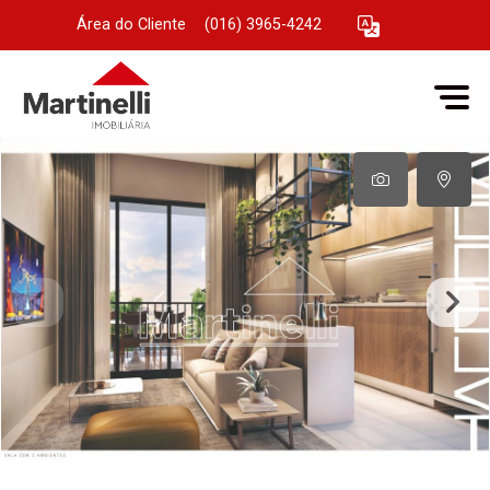
Área do Cliente
|
(016) 3965-4242