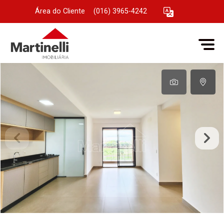
Área do Cliente
|
(016) 3965-4242