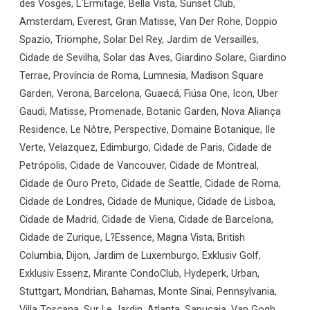
des Vosges, L`Ermitage, Bella Vista, Sunset Club,
Amsterdam, Everest, Gran Matisse, Van Der Rohe, Doppio
Spazio, Triomphe, Solar Del Rey, Jardim de Versailles,
Cidade de Sevilha, Solar das Aves, Giardino Solare, Giardino
Terrae, Província de Roma, Lumnesia, Madison Square
Garden, Verona, Barcelona, Guaecá, Fiúsa One, Icon, Uber
Gaudi, Matisse, Promenade, Botanic Garden, Nova Aliança
Residence, Le Nôtre, Perspective, Domaine Botanique, Ile
Verte, Velazquez, Edimburgo, Cidade de Paris, Cidade de
Petrópolis, Cidade de Vancouver, Cidade de Montreal,
Cidade de Ouro Preto, Cidade de Seattle, Cidade de Roma,
Cidade de Londres, Cidade de Munique, Cidade de Lisboa,
Cidade de Madrid, Cidade de Viena, Cidade de Barcelona,
Cidade de Zurique, L?Essence, Magna Vista, British
Columbia, Dijon, Jardim de Luxemburgo, Exklusiv Golf,
Exklusiv Essenz, Mirante CondoClub, Hydeperk, Urban,
Stuttgart, Mondrian, Bahamas, Monte Sinai, Pennsylvania,
Villa Toscana, Sur Le Jardin, Atlanta, Sapucaia, Van Gogh,