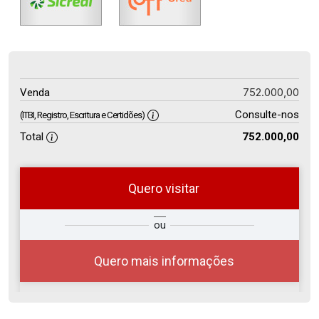
752.000,00
Venda
Consulte-nos
(ITBI, Registro, Escritura e Certidões)
Total
752.000,00
Quero visitar
so
Qual o melhor dia e horário para
ou
r?
você?
Quero mais informações