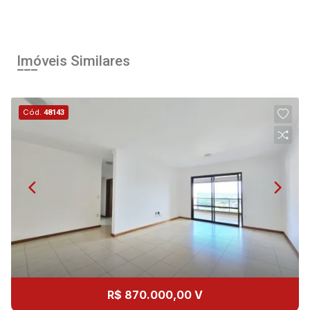
10
08:00
Aug/Mon
Imóveis Similares
11
09:00
Cód.
48143
Aug/Tue
12
10:00
Continuar
Aug/Wed
13
11:00
Aug/Thu
14
12:00
R$ 870.000,00 V