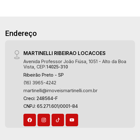
17:00
Aug/Thu
21
18:00
Endereço
Aug/Fri
22
MARTINELLI RIBEIRAO LOCACOES
Avenida Professor João Fiúsa, 1051 - Alto da Boa
Vista, CEP:
14025-310
Aug/Sat
Ribeirão Preto - SP
(16) 3965-4242
martinelli@imoveismartinelli.com.br
Creci: 248564-F
CNPJ: 65.271.601/0001-84