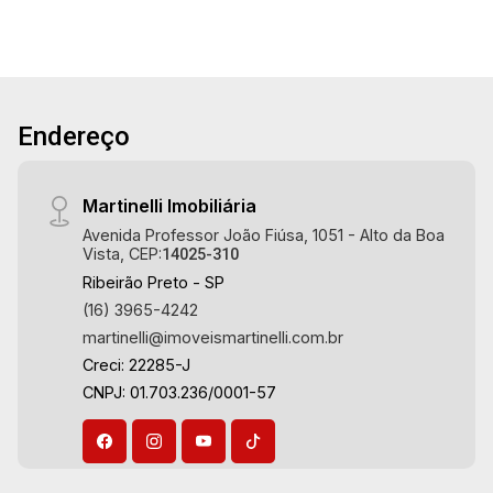
condicionado - Cozinha planejada e área de
serviço planejadas - Sacada - 1 vaga Martinelli
Imobiliária - excelência absoluta no mercado
imobiliário de Ribeirão Preto. Referência em
imóveis de alto padrão, somos especialistas na
Endereço
venda e locação de apartamentos nos
condomínios mais desejados da Zona Sul,
reconhecidos por sua segurança, infraestrutura
Martinelli Imobiliária
completa e qualidade de vida incomparável.
Avenida Professor João Fiúsa, 1051 - Alto da Boa
Atuamos nos empreendimentos de maior
Vista, CEP:
14025-310
prestígio da região, incluindo: Marquises Park,
Ribeirão Preto - SP
Les Alpes Residence, Porto Búzios, Sequóia,
(16) 3965-4242
Blue Diamond, Mirante do Ipê, Hype, Grand
martinelli@imoveismartinelli.com.br
Privilège, Grand Raya, Grand Paysage, Praças do
Creci: 22285-J
Sul, Uber Miró, Uber Corbusier, Le Monde Parc,
CNPJ: 01.703.236/0001-57
Place Vendôme, Place des Vosges, L`Ermitage,
Bella Vista, Sunset Club, Amsterdam, Everest,
Gran Matisse, Van Der Rohe, Doppio Spazio,
Triomphe, Solar Del Rey, Jardim de Versailles,