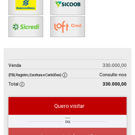
330.000,00
Venda
Consulte-nos
(ITBI, Registro, Escritura e Certidões)
Total
330.000,00
Quero visitar
so
Qual o melhor dia e horário para
ou
r?
você?