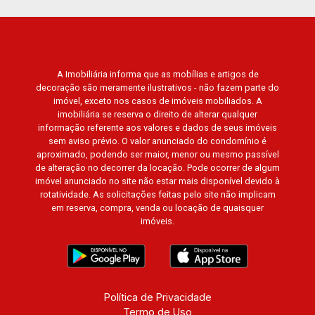
Cidade de Sevilha, Solar das Aves, Giardino
Solare, Giardino Terrae, Província de Roma,
Lumnesia, Madison Square Garden, Verona,
Barcelona, Guaecá, Fiúsa One, Icon, Uber Gaudi,
A Imobiliária informa que as mobílias e artigos de
Matisse, Promenade, Botanic Garden, Nova
decoração são meramente ilustrativos - não fazem parte do
Aliança Residence, Le Nôtre, Perspective,
imóvel, exceto nos casos de imóveis mobiliados. A
Domaine Botanique, Ile Verte, Velazquez,
imobiliária se reserva o direito de alterar qualquer
Edimburgo, Cidade de Paris, Cidade de
informação referente aos valores e dados de seus imóveis
sem aviso prévio. O valor anunciado do condomínio é
Petrópolis, Cidade de Vancouver, Cidade de
aproximado, podendo ser maior, menor ou mesmo passível
Montreal, Cidade de Ouro Preto, Cidade de
de alteração no decorrer da locação. Pode ocorrer de algum
Seattle, Cidade de Roma, Cidade de Londres,
imóvel anunciado no site não estar mais disponível devido à
Cidade de Munique, Cidade de Lisboa, Cidade
rotatividade. As solicitações feitas pelo site não implicam
em reserva, compra, venda ou locação de quaisquer
de Madrid, Cidade de Viena, Cidade de
imóveis.
Barcelona, Cidade de Zurique, L`Essence,
Magna Vista, British Columbia, Dijon, Jardim de
Luxemburgo, Exklusiv Golf, Exklusiv Essenz,
Mirante CondoClub, Hydeperk, Urban, Stuttgart,
Mondrian, Bahamas, Monte Sinai, Pennsylvania,
Política de Privacidade
Termo de Uso
Villa Toscana, Sur Le Jardin, Atlanta, Sapucaia,