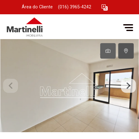
Área do Cliente
|
(016) 3965-4242