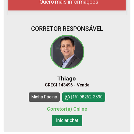
Quero mais informações
CORRETOR RESPONSÁVEL
07
16:00
Aug/Fri
08
17:00
Thiago
Aug/Sat
CRECI 143496 - Venda
10
18:00
Continuar
Minha Página
(16) 98262-3590
Aug/Mon
Corretor(a) Online
11
Iniciar chat