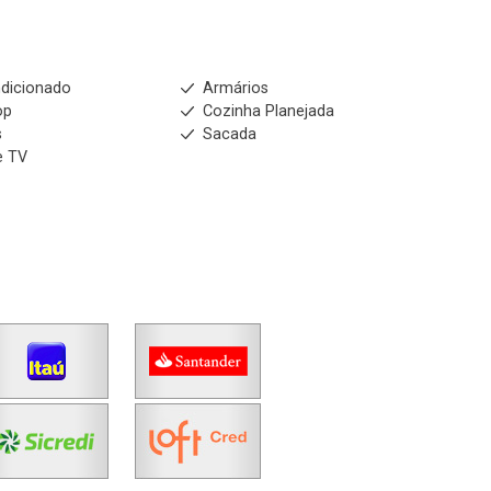
dicionado
Armários
op
Cozinha Planejada
s
Sacada
e TV