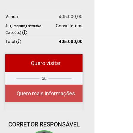
405.000,00
Venda
Consulte-nos
(ITBI, Registro, Escritura e
Certidões)
Total
405.000,00
Quero visitar
r
Qual o melhor dia e
ou
?
horário para você?
Quero mais informações
08
CORRETOR RESPONSÁVEL