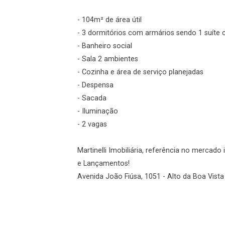
Login
- 104m² de área útil
- 3 dormitórios com armários sendo 1 suíte
Esqueci minha senha
- Banheiro social
Cadastre-se
- Sala 2 ambientes
- Cozinha e área de serviço planejadas
- Despensa
Agendar Visita
- Sacada
- Iluminação
ncordo com os
- 2 vagas
acidade
Martinelli Imobiliária, referência no mercad
e Lançamentos!
Avenida João Fiúsa, 1051 - Alto da Boa Vista 
r Cadastro