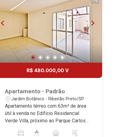
somos especialistas na venda e
locação de apartamentos nos
condomínios mais desejados da Zona
Sul, reconhecidos por sua segurança,
infraestrutura completa e qualidade de
vida incomparável. Atuamos nos
empreendimentos de maior prestígio
da região, incluindo: Marquises Park,
Les Alpes Residence, Porto Búzios,
R$ 480.000,00 V
Sequóia, Blue Diamond, Mirante do Ipê,
Hype, Grand Privilège, Grand Raya,
Grand Paysage, Praças do Sul, Uber
Apartamento - Padrão
Miró, Uber Corbusier, Le Monde Parc,
Jardim Botânico - Ribeirão Preto/SP
Place Vendôme, Place des Vosges,
Apartamento térreo com 63m² de área
L`Ermitage, Bella Vista, Sunset Club,
útil à venda no Edifício Residencial
Amsterdam, Everest, Gran Matisse, Van
Verde Villa, próximo ao Parque Carlos
Der Rohe, Doppio Spazio, Triomphe,
Raya - Bairro Jardim Botânico, Ribeirão
Solar Del Rey, Jardim de Versailles,
Preto/SP. Conheça as características