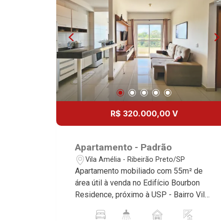
desde 2000! Avenida João Fiúsa, 1051
- Alto da Boa Vista | Ribeirão Preto.
R$ 320.000,00 V
Apartamento - Padrão
Vila Amélia - Ribeirão Preto/SP
Apartamento mobiliado com 55m² de
área útil à venda no Edifício Bourbon
Residence, próximo à USP - Bairro Vila
Amélia, Ribeirão Preto/SP. Conheça as
características deste imóvel que a