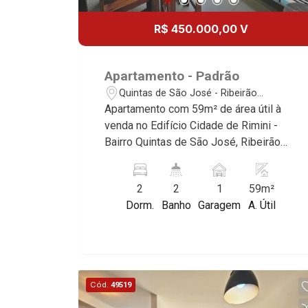
R$ 450.000,00 V
Apartamento - Padrão
Quintas de São José - Ribeirão
Preto/SP
Apartamento com 59m² de área útil à
venda no Edifício Cidade de Rimini -
Bairro Quintas de São José, Ribeirão
Preto/SP. Conheça as características
deste imóvel que a Martinelli
2
2
1
59m²
Imobiliária selecionou para você: -
Dorm.
Banho
Garagem
A. Útil
59m² de área útil - 2 dormitórios com
armários, sendo 1 suíte - Banheiro
social - Sala 2 ambientes - Cozinha e
área de serviço planejadas - Sacada
gourmet com churrasqueira - Vista livre
Cód.
49519
- 1 vaga Martinelli Imobiliária,
referência no mercado imobiliário