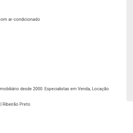
No imóvel
 com ar-condicionado
Fazer Agendamento
Continuar
o imobiliário desde 2000. Especialistas em Venda, Locação
| Ribeirão Preto.