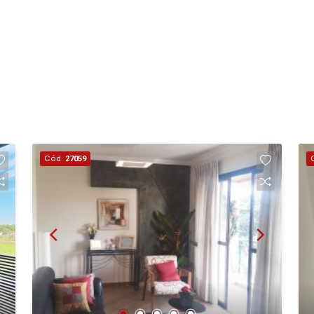
Cód.
27059