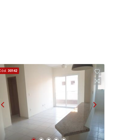
20
Aug/Thu
21
Aug/Fri
22
Cód.
30142
Aug/Sat