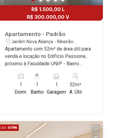
R$ 1.500,00 L
R$ 300.000,00 V
Apartamento - Padrão
Jardim Nova Aliança - Ribeirão
Preto/SP
Apartamento com 52m² de área útil para
venda e locação no Edifício Passione,
próximo à Faculdade UNIP - Bairro
Jardim Nova Aliança, Ribeirão Preto/SP.
Conheça as características deste
1
1
1
52m²
imóvel que a Martinelli Imobiliária
Dorm.
Banho
Garagem
A. Útil
selecionou para você: - 52m² de área
útil - 1 dormitório com armário - Sala de
visitas - Cozinha e área de serviço
planejadas - Sacada - 1 vaga Martinelli
Imobiliária - excelência absoluta no
Cód.
50786
mercado imobiliário de Ribeirão Preto.
Referência em imóveis de alto padrão,