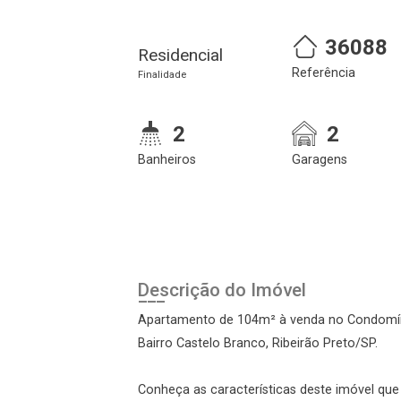
36088
Residencial
Referência
Finalidade
2
2
Banheiros
Garagens
Cadastre-se
Realize o login
Descrição do Imóvel
Apartamento de 104m² à venda no Condomíni
Bairro Castelo Branco, Ribeirão Preto/SP.
Conheça as características deste imóvel que a