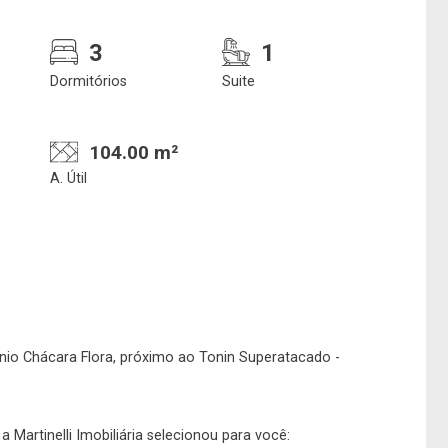
3
1
Dormitórios
Suite
104.00 m²
A. Útil
Confirmar dados da
Onde deseja encontra
visita
nosso corretor
o Chácara Flora, próximo ao Tonin Superatacado -
08/08/2026
08h00
Imobiliária
 Martinelli Imobiliária selecionou para você: