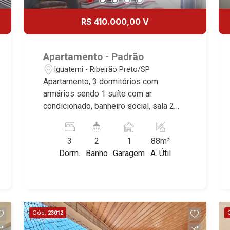
R$ 410.000,00 V
Apartamento - Padrão
Iguatemi - Ribeirão Preto/SP
Apartamento, 3 dormitórios com
armários sendo 1 suíte com ar
condicionado, banheiro social, sala 2
ambientes, cozinha e área de serviço
planejadas, sacada, 1 vaga coberta,
3
2
1
88m²
excelente localização, próximo ao
Dorm.
Banho
Garagem
A. Útil
Estádio Comercial.
Cód.
23012