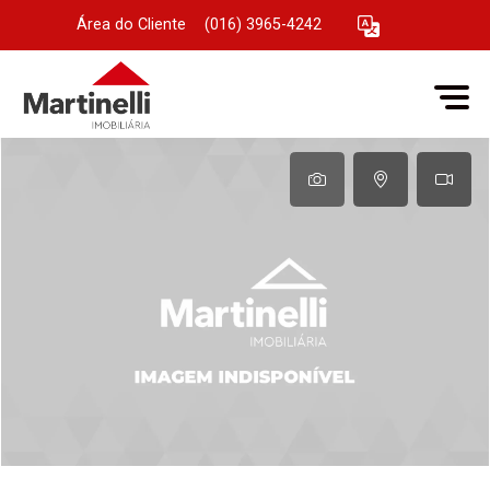
Área do Cliente
|
(016) 3965-4242