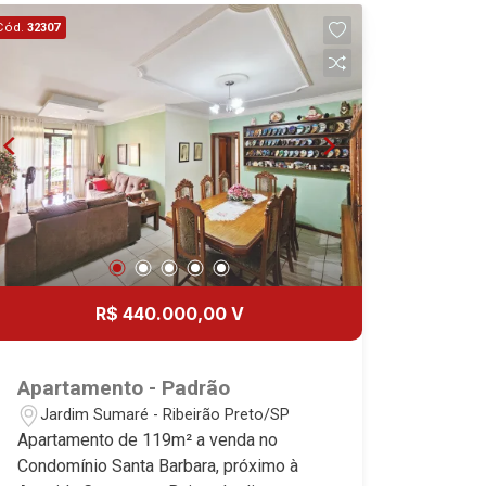
cobertas Martinelli Imobiliária,
Cód.
32307
referência no mercado imobiliário
desde 2000! Avenida João Fiúsa, 1051
- Alto da Boa Vista | Ribeirão Preto.
R$ 440.000,00 V
Apartamento - Padrão
Jardim Sumaré - Ribeirão Preto/SP
Apartamento de 119m² a venda no
Condomínio Santa Barbara, próximo à