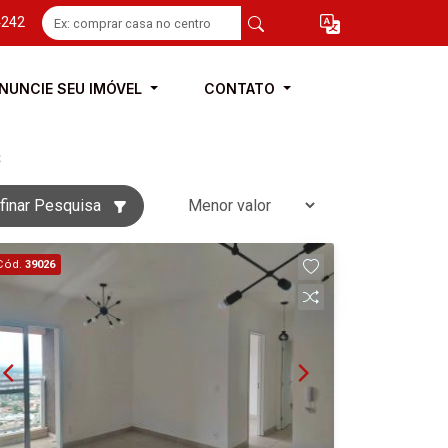
4242
NUNCIE SEU IMÓVEL
CONTATO
3
finar Pesquisa
Cód.
39026