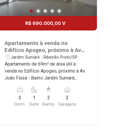
R$ 690.000,00 V
Apartamento à venda no
Edifício Apogeo, próximo à Av.
João Fiúsa - Ribeirão Preto/SP
Jardim Sumaré - Ribeirão Preto/SP
Apartamento de 69m² de área útil à
venda no Edifício Apogeo, próximo à Av.
João Fiúsa - Bairro Jardim Sumaré,
Ribeirão Preto/SP. Conheça as
características deste imóvel que a
2
1
2
2
Martinelli Imobiliária selecionou para
Dorm.
Suite
Banho
Garagens
você: - 69m² de área útil - 2 dormitórios
com armários, sendo 1 suíte - Banheiro
social - Sala 2 ambientes - Cozinha
planejada - Área de serviço - 2 vagas