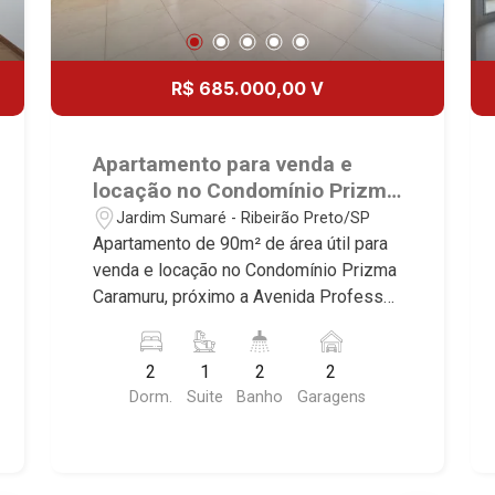
R$ 685.000,00 V
Apartamento para venda e
locação no Condomínio Prizma
Caramuru, próximo a Avenida
Jardim Sumaré - Ribeirão Preto/SP
Professor João Fiúsa - Ribeirão
Apartamento de 90m² de área útil para
Preto/SP.
venda e locação no Condomínio Prizma
Caramuru, próximo a Avenida Professor
João Fiúsa - Bairro Parque Industrial
Lagoinha, Ribeirão Preto/SP. Conheça
2
1
2
2
as características deste imóvel que a
Dorm.
Suite
Banho
Garagens
Martinelli Imobiliária selecionou para
você: - 90m² de área útil - 2 dormitórios
com armários sendo 1 suíte com ar-
condicionado - Banheiro social - Sala 2