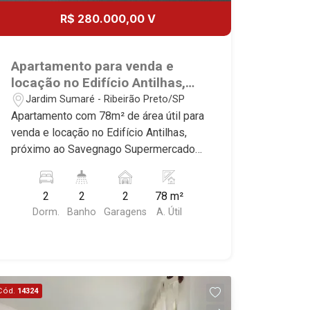
R$ 280.000,00 V
Apartamento para venda e
locação no Edifício Antilhas,
próximo ao Savegnago
Jardim Sumaré - Ribeirão Preto/SP
Supermercados - Ribeirão
Apartamento com 78m² de área útil para
Preto/SP.
venda e locação no Edifício Antilhas,
próximo ao Savegnago Supermercados
- Bairro Jardim Sumaré, Ribeirão
Preto/SP. Conheça as características
2
2
2
78 m²
deste imóvel que a Martinelli
Dorm.
Banho
Garagens
A. Útil
Imobiliária selecionou para você: -
78m² de área útil - 2 dormitórios com
armários sendo 1 com ar-condicionado
- Banheiro social - Sala 2 ambientes -
Cozinha planejada - Área de serviço -
Cód.
14324
Banheiro de serviço - 2 vagas Martinelli