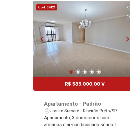
- 2 vagas Martinelli Imobiliária,
Cód.
37421
referência no mercado imobiliário
desde 2000! Avenida João Fiúsa, 1051
- Alto da Boa Vista | Ribeirão Preto.
R$ 585.000,00 V
Apartamento - Padrão
Jardim Sumaré - Ribeirão Preto/SP
Apartamento, 3 dormitórios com
armários e ar-condicionado sendo 1