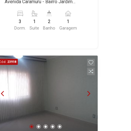
Avenida Caramuru - Bairro Jardim
Sumaré, Ribeirão Preto/SP. Conheça as
características deste imóvel que a
3
1
2
1
Martinelli Imobiliária selecionou para
Dorm.
Suite
Banho
Garagem
você: - 119m² de área útil - 3
dormitórios com armários e ar-
condicionado sendo 1 suíte - Banheiro
social - Sala 2 ambientes - Cozinha e
área de serviço planejadas - Despensa
Cód.
23918
- Sacada - 1 vaga Martinelli Imobiliária,
referência no mercado imobiliário
desde 2000. Especialistas em Venda,
Locação e Lançamentos! Avenida João
Fiúsa, 1051 - Alto da Boa Vista |
Ribeirão Preto.