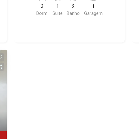
vaga coberta, excelente localização,
3
1
2
1
próximo a Recreativa.
Dorm.
Suite
Banho
Garagem