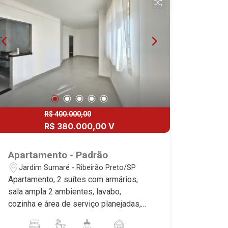
Imobiliária - excelência absoluta no
mercado imobiliário de Ribeirão Preto.
Referência em imóveis de alto padrão,
somos especialistas na venda e
locação de casas térreas, sobrados e
terrenos nos mais desejados
condomínios da Zona Sul, conhecidos
por sua segurança, infraestrutura
completa e qualidade de vida
incomparável. Atuamos nos
R$ 400.000,00
empreendimentos de maior prestígio
R$ 380.000,00 V
da região, incluindo: Reserva Santa
Luisa, Buganville, Jardim Olhos D`Água,
Apartamento - Padrão
Borda do Parque, Borda da Mata, Bela
Jardim Sumaré - Ribeirão Preto/SP
Vista, Terras Alpha, Alphaville I, II e III,
Apartamento, 2 suítes com armários,
Jardim Nova Aliança Sul, Alto do Vale,
sala ampla 2 ambientes, lavabo,
Colina do Golfe, Terras de Florença,
cozinha e área de serviço planejadas,
Terras de Siena, Quinta dos Ventos,
sacada, 1 vaga coberta, excelente
Buona Vitta Ribeirão, Ipê Rosa, Ipê