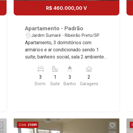
R$ 460.000,00 V
Apartamento - Padrão
Jardim Sumaré - Ribeirão Preto/SP
Apartamento, 3 dormitórios com
armários e ar condicionado sendo 1
suíte, banheiro social, sala 2 ambientes,
cozinha e área de serviço planejadas,
banheiro de serviço, sacada, 2 vagas,
3
1
3
2
excelente localização, próximo a Av.
Dorm.
Suite
Banho
Garagens
Nove de Julho.
Cód.
21049