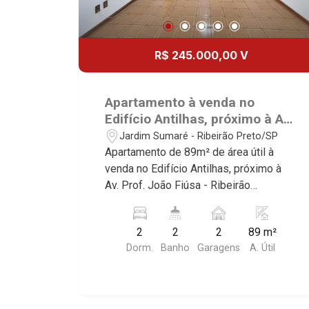
R$ 245.000,00 V
Apartamento à venda no
Edifício Antilhas, próximo à Av.
Prof. João Fiúsa - Bairro
Jardim Sumaré - Ribeirão Preto/SP
Jardim Sumaré, Ribeirão
Apartamento de 89m² de área útil à
Preto/SP.
venda no Edifício Antilhas, próximo à
Av. Prof. João Fiúsa - Ribeirão
Preto/SP. Conheça as características
deste imóvel que a Martinelli
2
2
2
89 m²
Imobiliária selecionou para você: -
Dorm.
Banho
Garagens
A. Útil
89m² de área útil - 2 dormitórios com
armários - Banheiro social - Sala 2
ambientes - Cozinha penejada - Área de
serviço - Banheiro de serviço - Sacada