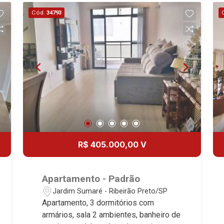
ambientes com painel de TV - Cozinha
Cód.
34793
planejada com cooktop - Área de
serviço planejada - Sacada gourmet
fechada com blindex - Rico em
armários - 2 vagas Martinelli Imobiliária,
referência no mercado imobiliário
desde 2000. Especialistas em Venda,
Locação e Lançamentos! Avenida João
Fiúsa, 1051 - Alto da Boa Vista |
Ribeirão Preto.
R$ 405.000,00 V
Apartamento - Padrão
Jardim Sumaré - Ribeirão Preto/SP
Apartamento, 3 dormitórios com
armários, sala 2 ambientes, banheiro de