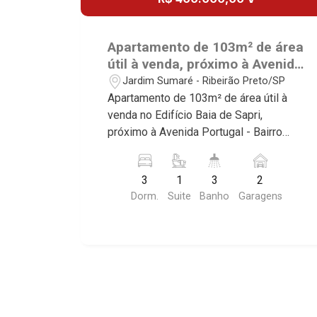
Apartamento de 103m² de área
útil à venda, próximo à Avenida
Portugal - Ribeirão Preto/SP.
Jardim Sumaré - Ribeirão Preto/SP
Apartamento de 103m² de área útil à
venda no Edifício Baia de Sapri,
próximo à Avenida Portugal - Bairro
Jardim Sumaré, Ribeirão Preto/SP.
Conheça as características deste
3
1
3
2
imóvel que a Martinelli Imobiliária
Dorm.
Suite
Banho
Garagens
selecionou para você: - 103m² de área
útil - 3 dormitórios com armários sendo
1 suíte - Banheiro social - Sala 2
ambientes - Cozinha e área de serviço
planejadas - Banheiro de serviço -
Sacada - Iluminação - 2 vagas Martinelli
Imobiliária, referência no mercado