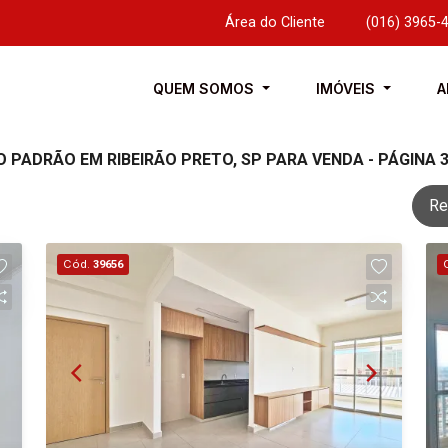
Área do Cliente
|
(016) 3965-
QUEM SOMOS
IMÓVEIS
A
PADRÃO EM RIBEIRÃO PRETO, SP PARA VENDA - PÁGINA 
Re
Cód.
39656