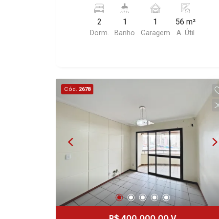
Sumaré, Ribeirão Preto/SP. Conheça as
características deste imóvel que a
2
1
1
56 m²
Martinelli Imobiliária selecionou para
Dorm.
Banho
Garagem
A. Útil
você: - 56m² de área útil - 2 dormitórios
sendo 1 com armário - Banheiro social -
Sala 2 ambientes - Cozinha e área de
serviço planejadas - Iluminação - 1
vaga Martinelli Imobiliária, referência no
Cód.
2678
mercado imobiliário desde 2000.
Especialistas em Venda, Locação e
Lançamentos! Avenida João Fiúsa,
1051 - Alto da Boa Vista
| Ribeirão Preto.
R$ 400.000,00 V