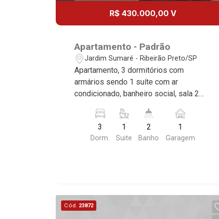
R$ 430.000,00 V
Apartamento - Padrão
Jardim Sumaré - Ribeirão Preto/SP
Apartamento, 3 dormitórios com
armários sendo 1 suíte com ar
condicionado, banheiro social, sala 2
ambientes, cozinha e área de serviço
planejadas, sacada, 1 vaga coberta,
3
1
2
1
excelente localização próximo a
Dorm.
Suite
Banho
Garagem
Avenida Caramuru.
Cód.
23872