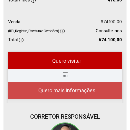
Total / Mês
478,00
674.100,00
Venda
Consulte-nos
(ITBI, Registro, Escritura e Certidões)
Total
674.100,00
Quero visitar
so
Qual o melhor dia e horário para
ou
r?
você?
Quero mais informações
CORRETOR RESPONSÁVEL
07