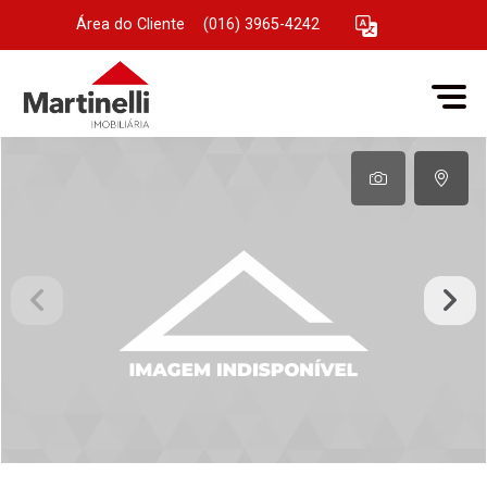
Área do Cliente
|
(016) 3965-4242