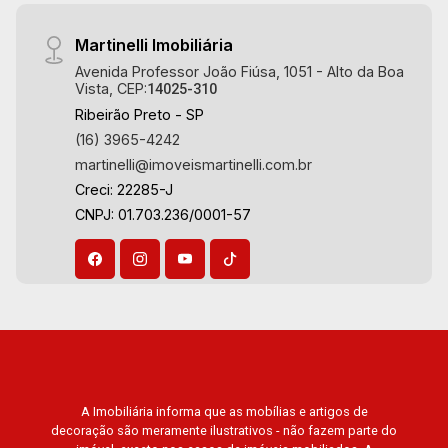
Martinelli Imobiliária
Avenida Professor João Fiúsa, 1051 - Alto da Boa
Vista, CEP:
14025-310
Ribeirão Preto - SP
(16) 3965-4242
martinelli@imoveismartinelli.com.br
Creci: 22285-J
CNPJ: 01.703.236/0001-57
A Imobiliária informa que as mobílias e artigos de
decoração são meramente ilustrativos - não fazem parte do