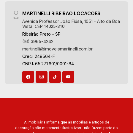
MARTINELLI RIBEIRAO LOCACOES
Avenida Professor João Fiúsa, 1051 - Alto da Boa
Vista, CEP:
14025-310
Ribeirão Preto - SP
(16) 3965-4242
martinelli@imoveismartinelli.com.br
Creci: 248564-F
CNPJ: 65.271.601/0001-84
A Imobiliária informa que as mobílias e artigos de
decoração são meramente ilustrativos - não fazem parte do