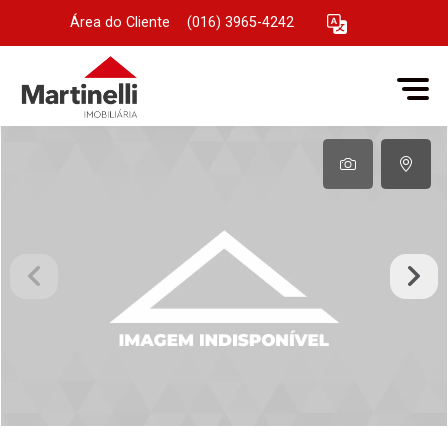
Área do Cliente
|
(016) 3965-4242