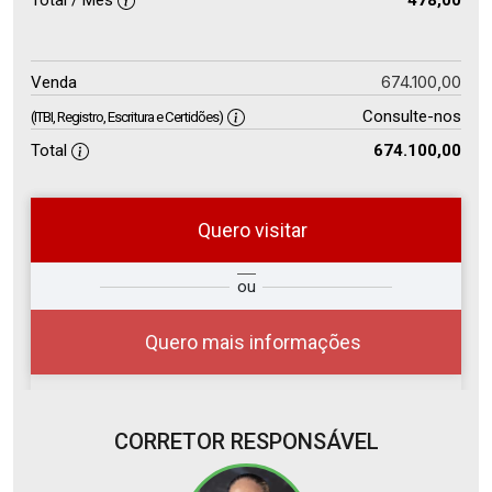
Total / Mês
478,00
674.100,00
Venda
Consulte-nos
(ITBI, Registro, Escritura e Certidões)
Total
674.100,00
Quero visitar
so
Qual o melhor dia e horário para
ou
r?
você?
Quero mais informações
CORRETOR RESPONSÁVEL
10