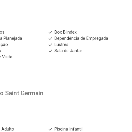
No imóvel
ios
Box Blindex
a Planejada
Dependência de Empregada
ação
Lustres
a
Sala de Jantar
Fazer Agendamento
Continuar
 Visita
to
Saint Germain
a Adulto
Piscina Infantil