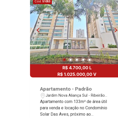
Cód.
51053
para mais informações. * Martinelli
Imobiliária, referência no mercado
imobiliário desde 2000! Avenida João
Fiúsa, 1051 - Alto da Boa Vista |
Ribeirão Preto.
R$ 4.700,00 L
R$ 1.025.000,00 V
Apartamento - Padrão
Jardim Nova Aliança Sul - Ribeirão
Preto/SP
Apartamento com 133m² de área útil
para venda e locação no Condomínio
Solar Das Aves, próximo ao