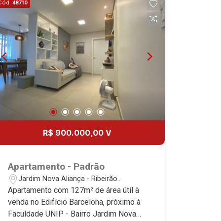
Cód.
48710
acabamento - Alto padrão Martinelli
Imobiliária, referência no mercado
imobiliário desde 2000. Especialistas
em Venda, Locação e Lançamentos!
Avenida João Fiúsa, 1051 - Alto da Boa
Vista | Ribeirão Preto.
R$ 900.000,00 V
Apartamento - Padrão
Jardim Nova Aliança - Ribeirão
Preto/SP
Apartamento com 127m² de área útil à
venda no Edifício Barcelona, próximo à
Faculdade UNIP - Bairro Jardim Nova