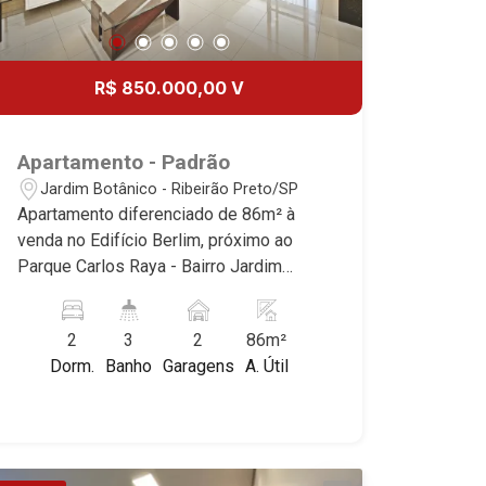
R$ 850.000,00 V
Apartamento - Padrão
Jardim Botânico - Ribeirão Preto/SP
Apartamento diferenciado de 86m² à
venda no Edifício Berlim, próximo ao
Parque Carlos Raya - Bairro Jardim
Botânico, Ribeirão Preto/SP. Conheça
as características deste imóvel que a
2
3
2
86m²
Martinelli Imobiliária selecionou para
Dorm.
Banho
Garagens
A. Útil
você: - 86m² de área útil - 2 suítes com
armários e ar-condicionado - Sala 2
ambientes - Cozinha e área de serviço
planejadas - Sacada com churrasqueira
- Iluminação - 2 vagas - Fino