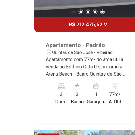
R$ 712.475,52 V
Apartamento - Padrão
Quintas de São José - Ribeirão
Preto/SP
Apartamento com 77m² de área útil à
venda no Edifício Città 07, próximo a
Arena Beach - Bairro Quintas de São
José, Ribeirão Preto/SP. Conheça as
características deste imóvel que a
3
3
1
77m²
Martinelli Imobiliária selecionou para
Dorm.
Banho
Garagem
A. Útil
você: - 77m² de área útil - 3 dormitórios
sendo 1 suíte - Banheiro social - Sala 2
ambientes - Lavabo - Cozinha - Área de
serviço - Sacada gourmet com
churrasqueira - 1 vaga * Consulte-nos