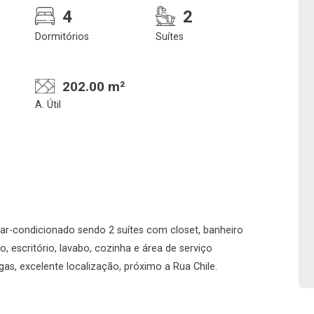
4
2
Dormitórios
Suítes
202.00 m²
A. Útil
Confirmar dados da
Onde deseja encontra
visita
nosso corretor
ar-condicionado sendo 2 suítes com closet, banheiro
, escritório, lavabo, cozinha e área de serviço
gas, excelente localização, próximo a Rua Chile.
08/08/2026
11h00
Imobiliária