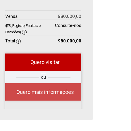
980.000,00
Venda
Consulte-nos
(ITBI, Registro, Escritura e
Certidões)
Total
980.000,00
Quero visitar
r
Qual o melhor dia e
ou
?
horário para você?
Quero mais informações
08