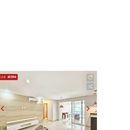
20
Aug/Thu
21
Aug/Fri
22
Cód.
Aug/Sat
45994