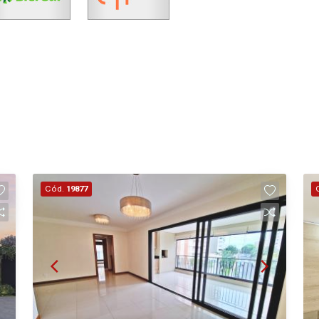
Cód.
19877