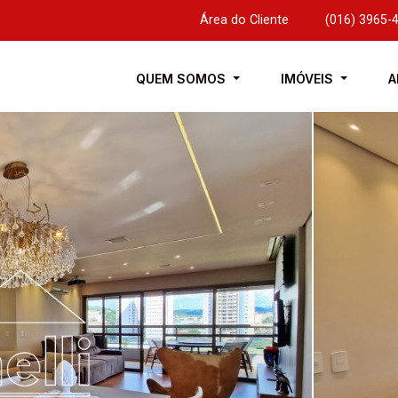
Área do Cliente
|
(016) 3965-
QUEM SOMOS
IMÓVEIS
A