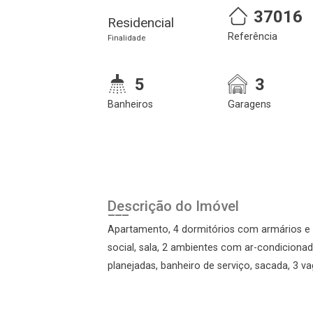
37016
Residencial
Referência
Finalidade
5
3
Banheiros
Garagens
Cadastre-se
Realize o login
Descrição do Imóvel
Apartamento, 4 dormitórios com armários e 
social, sala, 2 ambientes com ar-condicionado
planejadas, banheiro de serviço, sacada, 3 va