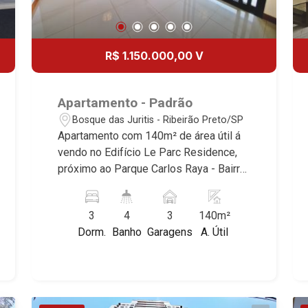
R$ 1.150.000,00 V
Apartamento - Padrão
Bosque das Juritis - Ribeirão Preto/SP
Apartamento com 140m² de área útil á
vendo no Edifício Le Parc Residence,
próximo ao Parque Carlos Raya - Bairro
Bosque das Juritis, Ribeirão Preto/SP.
Conheça as características deste
3
4
3
140m²
imóvel que a Martinelli Imobiliária
Dorm.
Banho
Garagens
A. Útil
selecionou para você: - 140m² de área
útil - 3 suítes com armários e ar-
condicionado - Sala 3 ambientes -
Lavabo - Cozinha e área de serviço
planejadas - Despensa - Varanda