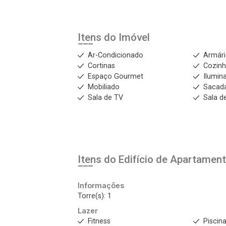
Login
Itens do Imóvel
Esqueci minha senha
Cadastre-se
Ar-Condicionado
Armár
Cortinas
Cozinh
Espaço Gourmet
Ilumin
Mobiliado
Sacad
Agendar Visita
Sala de TV
Sala de
ncordo com os
acidade
Itens do Edifício de Apartamen
r Cadastro
Informações
Torre(s): 1
Lazer
Fitness
Piscin