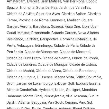
Amsterdam, Everest, Gran Matisse, Van Der Rohe, Doppio
Spazio, Triomphe, Solar Del Rey, Jardim de Versailles,
Cidade de Sevilha, Solar das Aves, Giardino Solare, Giardino
Terrae, Província de Roma, Lumnesia, Madison Square
Garden, Verona, Barcelona, Guaecá, Fiúsa One, Icon, Uber
Gaudi, Matisse, Promenade, Botanic Garden, Nova Aliança
Residence, Le Nôtre, Perspective, Domaine Botanique, Ile
Verte, Velazquez, Edimburgo, Cidade de Paris, Cidade de
Petrópolis, Cidade de Vancouver, Cidade de Montreal,
Cidade de Ouro Preto, Cidade de Seattle, Cidade de Roma,
Cidade de Londres, Cidade de Munique, Cidade de Lisboa,
Cidade de Madrid, Cidade de Viena, Cidade de Barcelona,
Cidade de Zurique, L`Essence, Magna Vista, British Columbia,
Dijon, Jardim de Luxemburgo, Exklusiv Golf, Exklusiv Essenz,
Mirante CondoClub, Hydeperk, Urban, Stuttgart, Mondrian,
Bahamas, Monte Sinai, Pennsylvania, Villa Toscana, Sur Le
Jardin, Atlanta, Sapucaia, Van Gogh, Cenário, Parc Sul,
Alleanza D`Oro, Rodin, Candeias, Apiacás, Blend Coliving,