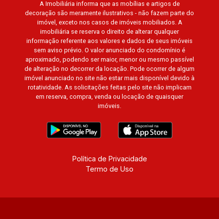
A Imobiliária informa que as mobílias e artigos de
Promenade, Botanic Garden, Nova Aliança
decoração são meramente ilustrativos - não fazem parte do
Residence, Le Nôtre, Perspective, Domaine
imóvel, exceto nos casos de imóveis mobiliados. A
Botanique, Ile Verte, Velazquez, Edimburgo,
imobiliária se reserva o direito de alterar qualquer
Cidade de Paris, Cidade de Petrópolis, Cidade
informação referente aos valores e dados de seus imóveis
sem aviso prévio. O valor anunciado do condomínio é
de Vancouver, Cidade de Montreal, Cidade de
aproximado, podendo ser maior, menor ou mesmo passível
Ouro Preto, Cidade de Seattle, Cidade de Roma,
de alteração no decorrer da locação. Pode ocorrer de algum
Cidade de Londres, Cidade de Munique, Cidade
imóvel anunciado no site não estar mais disponível devido à
de Lisboa, Cidade de Madrid, Cidade de Viena,
rotatividade. As solicitações feitas pelo site não implicam
em reserva, compra, venda ou locação de quaisquer
Cidade de Barcelona, Cidade de Zurique,
imóveis.
L`Essence, Magna Vista, British Columbia, Dijon,
Jardim de Luxemburgo, Exklusiv Golf, Exklusiv
Essenz, Mirante CondoClub, Hydeperk, Urban,
Stuttgart, Mondrian, Bahamas, Monte Sinai,
Pennsylvania, Villa Toscana, Sur Le Jardin,
Política de Privacidade
Termo de Uso
Atlanta, Sapucaia, Van Gogh, Cenário, Parc Sul,
Alleanza D`Oro, Rodin, Candeias, Apiacás, Blend
Coliving, Una Caramuru, Quintessence, Liber
Condomínio Resort, Asas do Sul, Tapuias
Residencial, Manhattan, Lumiere, Civitas,