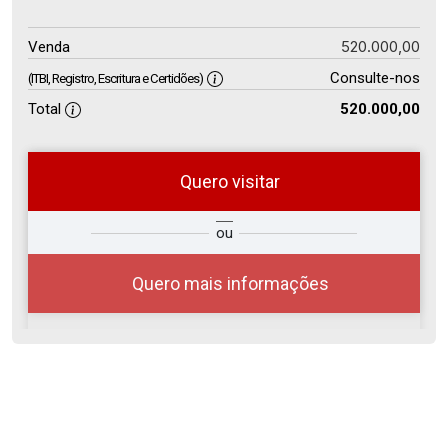
520.000,00
Venda
Consulte-nos
(ITBI, Registro, Escritura e Certidões)
Total
520.000,00
Quero visitar
so
Qual o melhor dia e horário para
ou
r?
você?
Quero mais informações
07
16:00
Aug/Fri