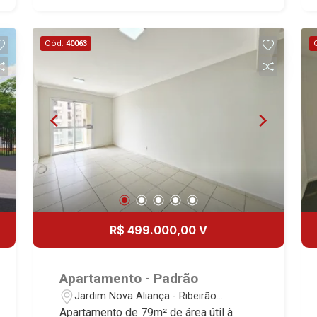
mercado imobiliário desde 2000!
Avenida João Fiúsa, 1051 - Alto da Boa
Cód.
40063
Vista | Ribeirão Preto.
R$ 499.000,00 V
Apartamento - Padrão
Jardim Nova Aliança - Ribeirão
Preto/SP
Apartamento de 79m² de área útil à