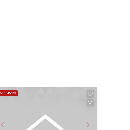
14
Aug/Fri
15
Aug/Sat
17
Aug/Mon
18
Cód.
45362
Aug/Tue
19
Aug/Wed