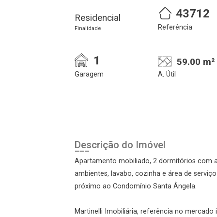
43712
Residencial
Referência
Finalidade
1
59.00 m²
Garagem
A. Útil
Cadastre-se
Realize o login
Descrição do Imóvel
Apartamento mobiliado, 2 dormitórios com ar
ambientes, lavabo, cozinha e área de serviço
próximo ao Condomínio Santa Ângela.
Martinelli Imobiliária, referência no mercado