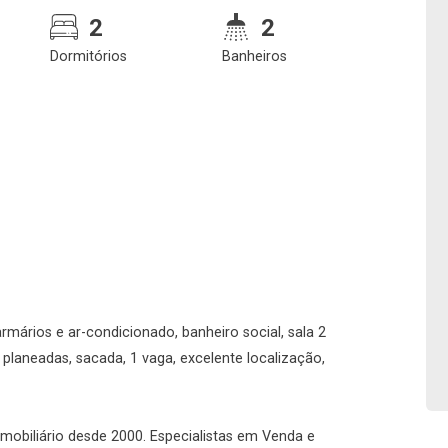
2
2
Dormitórios
Banheiros
Confirmar dados da
Onde deseja encontra
visita
nosso corretor
mários e ar-condicionado, banheiro social, sala 2
 planeadas, sacada, 1 vaga, excelente localização,
08/08/2026
08h00
Imobiliária
 imobiliário desde 2000. Especialistas em Venda e