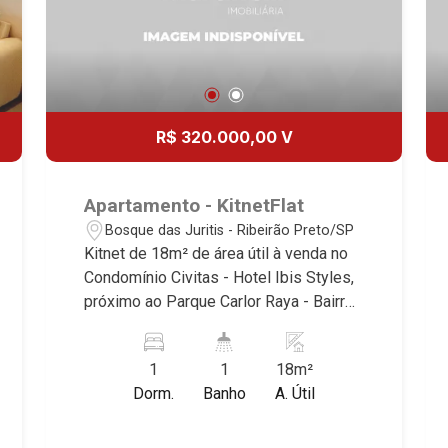
R$ 320.000,00 V
Apartamento - KitnetFlat
Bosque das Juritis - Ribeirão Preto/SP
Kitnet de 18m² de área útil à venda no
Condomínio Civitas - Hotel Ibis Styles,
próximo ao Parque Carlor Raya - Bairro
Bosque das Juritis, Ribeirão Preto/SP.
Conheça as características deste
1
1
18m²
imóvel que a Martinelli Imobiliária
Dorm.
Banho
A. Útil
selecionou para você: - 18m² de área
útil - 1 suíte hotel - Todo mobiliado
Martinelli Imobiliária, referência no