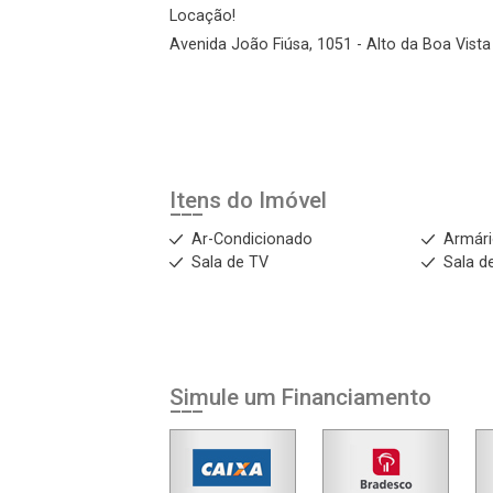
Locação!
Login
Avenida João Fiúsa, 1051 - Alto da Boa Vista 
Esqueci minha senha
Cadastre-se
Itens do Imóvel
Agendar Visita
Ar-Condicionado
Armár
Sala de TV
Sala de
ncordo com os
acidade
Simule um Financiamento
r Cadastro