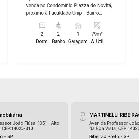
venda no Condomínio Piazza de Novitá,
próximo à Faculdade Unip - Bairro
Jardim Nova Aliança, Ribeirão Preto/SP.
Conheça as características deste
2
2
1
79m²
imóvel que a Martinelli Imobiliária
Dorm.
Banho
Garagem
A. Útil
selecionou para você: - 79m² de área
útil - 2 dormitórios com armários, sendo
1 suíte - Banheiro social - Sala 2
ambinetes - Cozinha e área de serviço
planejadas - Sacada gourmet com
churrasqueira - 1 vaga Martinelli
Imobiliária, referência no mercado
imobiliário desde 2000! Avenida João
Fiúsa, 1051 - Alto da Boa Vista |
Ribeirão Preto.
mobiliária
MARTINELLI RIBEIR
essor João Fiúsa, 1051 - Alto
Avenida Professor João 
, CEP:
da Boa Vista, CEP:
14025-310
1402
to - SP
Ribeirão Preto - SP