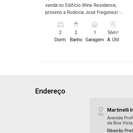
Alto do Ipê, Jardim Irajá, Royal Park,
venda no Edifício Wine Residence,
Jardim Califórnia, Quinta da Primavera,
próximo a Rodovia José Fregonezi -
Bonfim Paulista, Vila Seixas, Jardim
Bairro Terras de Santa Martha, Ribeirão
Paulista, Jardim Paulistano, Lagoinha,
Preto/SP. Conheça as características
Ribeirânia, Nova Ribeirânia, Jardim
2
2
1
56m²
deste imóvel que a Martinelli
Macedo, Jardim São Luiz, Centro,
Dorm.
Banho
Garagem
A. Útil
Imobiliária selecionou para você: -
Jardim Flórida, Jardim Centenário,
56m² de área útil - 2 dormitórios sendo
Recreio das Acácias, Jardim Ana Maria,
1 suíte - Banheiro social - Sala 2
San Marco, Vila Romana, Bosque dos
ambientes - Cozinha - Área de serviço -
Juritis, Jardim dos Guaporés e Bella
Sacada - 1 vaga Martinelli Imobiliária,
Città Residencial e Industrial. Avenida
referência no mercado imobiliário
João Fiúsa, 1051 - Alto da Boa Vista |
desde 2000! Avenida João Fiúsa, 1051
Ribeirão Preto
Endereço
- Alto da Boa Vista | Ribeirão Preto.
Martinelli I
Avenida Prof
da Boa Vista
Ribeirão Pre