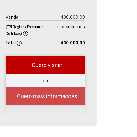
430.000,00
Venda
Consulte-nos
(ITBI, Registro, Escritura e
Certidões)
Total
430.000,00
Quero visitar
r
Qual o melhor dia e
ou
?
horário para você?
Quero mais informações
08