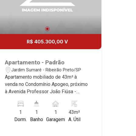
20
Aug/Thu
21
R$ 405.300,00 V
Aug/Fri
22
Apartamento - Padrão
Jardim Sumaré - Ribeirão Preto/SP
Apartamento mobiliado de 43m² à
Aug/Sat
venda no Condomínio Apogeo, próximo
à Avenida Professor João Fiúsa -
Bairro Jardim Sumaré, Ribeirão
Preto/SP. Conheça as características
1
1
1
43m²
deste imóvel que a Martinelli
Dorm.
Banho
Garagem
A. Útil
Imobiliária selecionou para você: -
43m² de área útil - 1 suíte com armários
e ar-condicionado - Sala 2 ambientes -