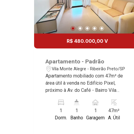
R$ 480.000,00 V
Apartamento - Padrão
Vila Monte Alegre - Ribeirão Preto/SP
Apartamento mobiliado com 47m² de
área útil à venda no Edifício Pixel,
próximo à Av. do Café - Bairro Vila
Monte Alegre, Ribeirão Preto/SP.
Conheça as características deste
1
1
1
47m²
imóvel que a Martinelli Imobiliária
Dorm.
Banho
Garagem
A. Útil
selecionou para você: - 47m² de área
útil - 1 suíte com armário e ar-
condicionado - Sala 2 ambientes -