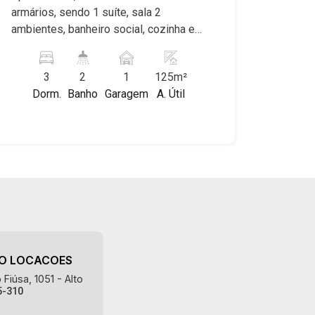
armários, sendo 1 suíte, sala 2
ambientes, banheiro social, cozinha e
área de serviço planejadas, varanda, 1
vaga, excelente localização, próximo ao
3
2
1
125m²
Shopping Santa Úrsula.
Dorm.
Banho
Garagem
A. Útil
AO LOCACOES
Fiúsa, 1051 - Alto
5-310