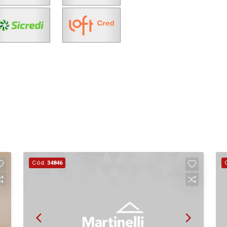
Cód.
34846