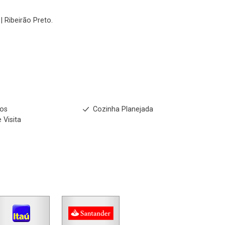
No imóvel
| Ribeirão Preto.
Fazer Agendamento
Continuar
ios
Cozinha Planejada
 Visita