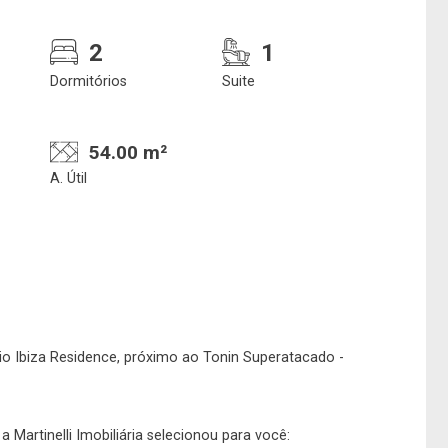
2
1
Dormitórios
Suite
54.00 m²
A. Útil
Confirmar dados da
Onde deseja encontra
visita
nosso corretor
 Ibiza Residence, próximo ao Tonin Superatacado -
07/08/2026
08h00
Imobiliária
 Martinelli Imobiliária selecionou para você: