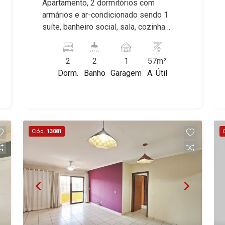
Apartamento, 2 dormitórios com
armários e ar-condicionado sendo 1
suíte, banheiro social, sala, cozinha
planejada, área de serviço, sacada, 1
vaga, excelente localização, próximo ao
2
2
1
57m²
Tonin Superatacado.
Dorm.
Banho
Garagem
A. Útil
Cód.
13081