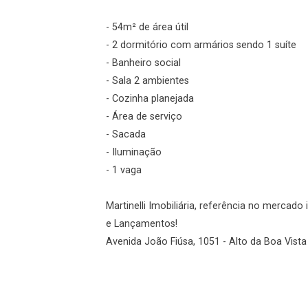
Login
- 54m² de área útil
- 2 dormitório com armários sendo 1 suíte
Esqueci minha senha
- Banheiro social
Cadastre-se
- Sala 2 ambientes
- Cozinha planejada
- Área de serviço
Agendar Visita
- Sacada
- Iluminação
ncordo com os
- 1 vaga
acidade
Martinelli Imobiliária, referência no mercad
e Lançamentos!
Avenida João Fiúsa, 1051 - Alto da Boa Vista 
r Cadastro