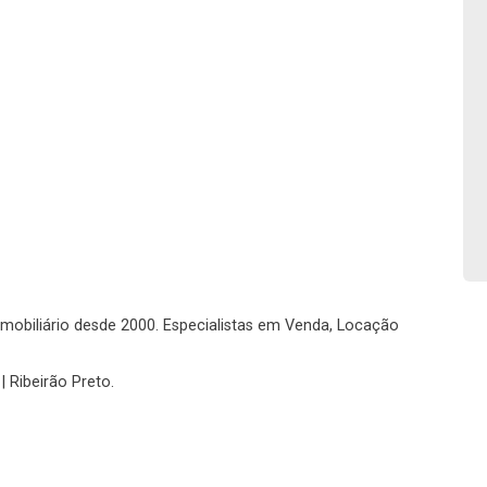
No imóvel
Fazer Agendamento
Continuar
o imobiliário desde 2000. Especialistas em Venda, Locação
| Ribeirão Preto.