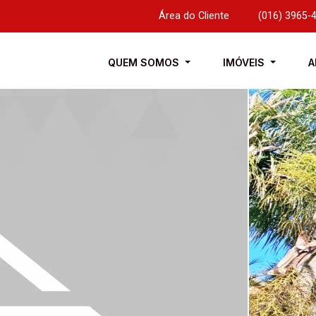
Área do Cliente
|
(016) 3965-
QUEM SOMOS
IMÓVEIS
A