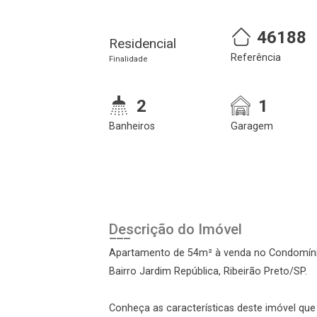
46188
Residencial
Referência
Finalidade
2
1
Banheiros
Garagem
Cadastre-se
Realize o login
Descrição do Imóvel
Apartamento de 54m² à venda no Condomínio
Bairro Jardim República, Ribeirão Preto/SP.
Conheça as características deste imóvel que a