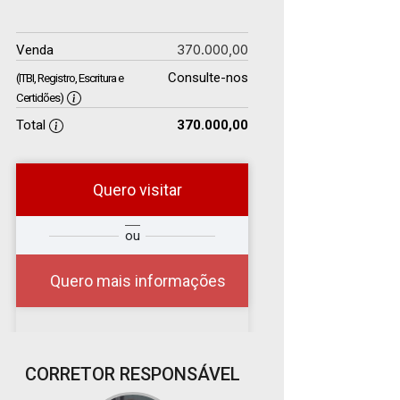
370.000,00
Venda
Consulte-nos
(ITBI, Registro, Escritura e
Certidões)
Total
370.000,00
Quero visitar
r
Qual o melhor dia e
ou
?
horário para você?
Quero mais informações
07
CORRETOR RESPONSÁVEL