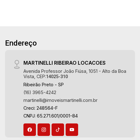
Banheiro de serviço - Sacada - Iluminação
Martinelli Imobiliária, referência no mercado
imobiliário desde 2000! Avenida João Fiúsa,
1051 - Alto da Boa Vista | Ribeirão Preto.
Endereço
MARTINELLI RIBEIRAO LOCACOES
Avenida Professor João Fiúsa, 1051 - Alto da Boa
Vista, CEP:
14025-310
Ribeirão Preto - SP
(16) 3965-4242
martinelli@imoveismartinelli.com.br
Creci: 248564-F
CNPJ: 65.271.601/0001-84