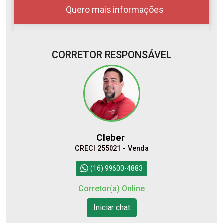
Quero mais informações
CORRETOR RESPONSÁVEL
06
10:00
Aug/Thu
07
11:00
Cleber
Aug/Fri
CRECI 255021 - Venda
08
12:00
Continuar
(16) 99600-4883
Aug/Sat
Corretor(a) Online
10
Iniciar chat
13:00