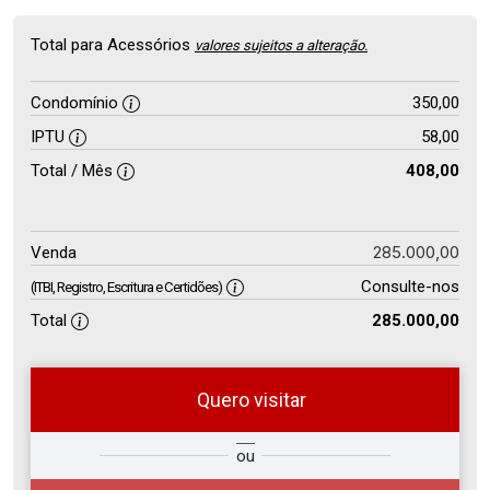
Total para Acessórios
valores sujeitos a alteração.
Condomínio
350,00
IPTU
58,00
Total / Mês
408,00
285.000,00
Venda
Consulte-nos
(ITBI, Registro, Escritura e Certidões)
Total
285.000,00
Quero visitar
so
Qual o melhor dia e horário para
ou
r?
você?