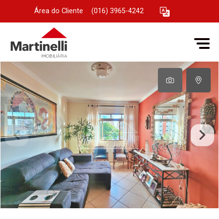
Área do Cliente
|
(016) 3965-4242