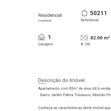
50211
Residencial
Referência
Finalidade
1
82.00 m²
Garagem
A. Útil
Cadastre-se
Realize o login
Descrição do Imóvel
Apartamento com 82m² de área útil à venda n
- Bairro Jardim Palma Travassos, Ribeirão Pr
Conheça as características deste imóvel que a