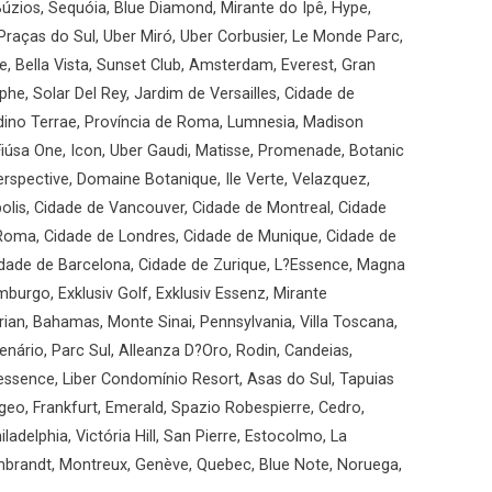
úzios, Sequóia, Blue Diamond, Mirante do Ipê, Hype,
Praças do Sul, Uber Miró, Uber Corbusier, Le Monde Parc,
, Bella Vista, Sunset Club, Amsterdam, Everest, Gran
he, Solar Del Rey, Jardim de Versailles, Cidade de
ardino Terrae, Província de Roma, Lumnesia, Madison
iúsa One, Icon, Uber Gaudi, Matisse, Promenade, Botanic
rspective, Domaine Botanique, Ile Verte, Velazquez,
olis, Cidade de Vancouver, Cidade de Montreal, Cidade
 Roma, Cidade de Londres, Cidade de Munique, Cidade de
Cidade de Barcelona, Cidade de Zurique, L?Essence, Magna
mburgo, Exklusiv Golf, Exklusiv Essenz, Mirante
ian, Bahamas, Monte Sinai, Pennsylvania, Villa Toscana,
enário, Parc Sul, Alleanza D?Oro, Rodin, Candeias,
essence, Liber Condomínio Resort, Asas do Sul, Tapuias
geo, Frankfurt, Emerald, Spazio Robespierre, Cedro,
ladelphia, Victória Hill, San Pierre, Estocolmo, La
mbrandt, Montreux, Genève, Quebec, Blue Note, Noruega,