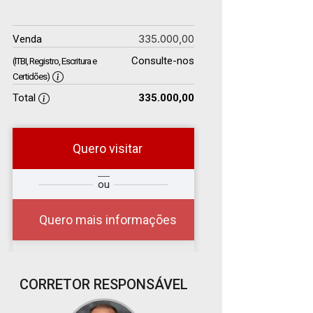
335.000,00
Venda
Consulte-nos
(ITBI, Registro, Escritura e
Certidões)
Total
335.000,00
Quero visitar
r
Qual o melhor dia e
ou
?
horário para você?
Quero mais informações
CORRETOR RESPONSÁVEL
08