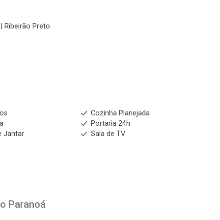
| Ribeirão Preto
ios
Cozinha Planejada
ia
Portaria 24h
e Jantar
Sala de TV
to
Paranoá