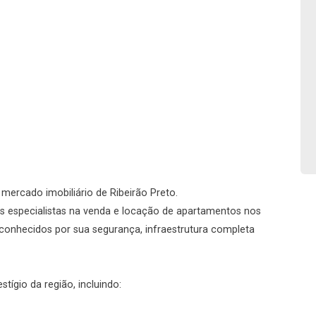
No imóvel
Fazer Agendamento
Continuar
o mercado imobiliário de Ribeirão Preto.
s especialistas na venda e locação de apartamentos nos
conhecidos por sua segurança, infraestrutura completa
ígio da região, incluindo: