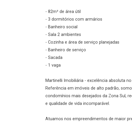
Login
- 82m² de área útil
- 3 dormitórios com armários
Esqueci minha senha
- Banheiro social
Cadastre-se
- Sala 2 ambientes
- Cozinha e área de serviço planejadas
- Banheiro de serviço
Agendar Visita
- Sacada
- 1 vaga
ncordo com os
acidade
Martinelli Imobiliária - excelência absoluta n
Referência em imóveis de alto padrão, somo
condomínios mais desejados da Zona Sul, re
e qualidade de vida incomparável.
r Cadastro
Atuamos nos empreendimentos de maior prest