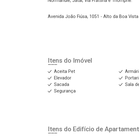
Normandie, Jataí, Via Frattina e Triomphe.
Avenida João Fiúsa, 1051 - Alto da Boa Vista 
Itens do Imóvel
Aceita Pet
Armár
Elevador
Portar
Sacada
Sala d
Segurança
Itens do Edifício de Apartamen