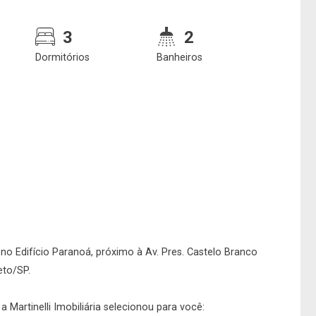
3
2
Dormitórios
Banheiros
Confirmar dados da
Onde deseja encontra
visita
nosso corretor
o Edifício Paranoá, próximo à Av. Pres. Castelo Branco
eto/SP.
08/08/2026
08h00
Imobiliária
 Martinelli Imobiliária selecionou para você: