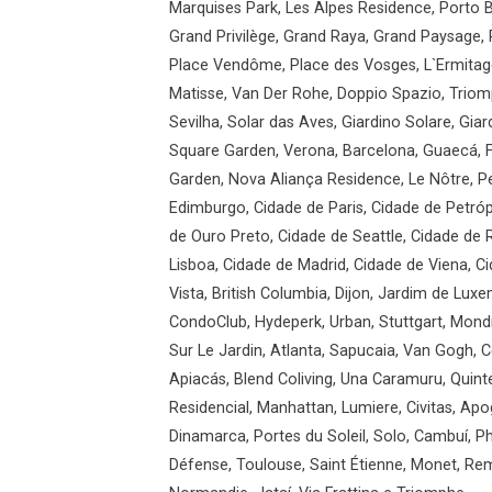
Marquises Park, Les Alpes Residence, Porto B
Grand Privilège, Grand Raya, Grand Paysage, 
Place Vendôme, Place des Vosges, L`Ermitage
Matisse, Van Der Rohe, Doppio Spazio, Triomp
Sevilha, Solar das Aves, Giardino Solare, Gi
Square Garden, Verona, Barcelona, Guaecá, F
Garden, Nova Aliança Residence, Le Nôtre, Pe
Edimburgo, Cidade de Paris, Cidade de Petróp
de Ouro Preto, Cidade de Seattle, Cidade de
Lisboa, Cidade de Madrid, Cidade de Viena, 
Vista, British Columbia, Dijon, Jardim de Luxe
CondoClub, Hydeperk, Urban, Stuttgart, Mondr
Sur Le Jardin, Atlanta, Sapucaia, Van Gogh, C
Apiacás, Blend Coliving, Una Caramuru, Quint
Residencial, Manhattan, Lumiere, Civitas, Apo
Dinamarca, Portes du Soleil, Solo, Cambuí, Phi
Défense, Toulouse, Saint Étienne, Monet, Re