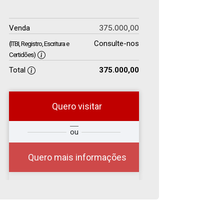
375.000,00
Venda
Consulte-nos
(ITBI, Registro, Escritura e
Certidões)
Total
375.000,00
Quero visitar
r
Qual o melhor dia e
ou
?
horário para você?
Quero mais informações
06