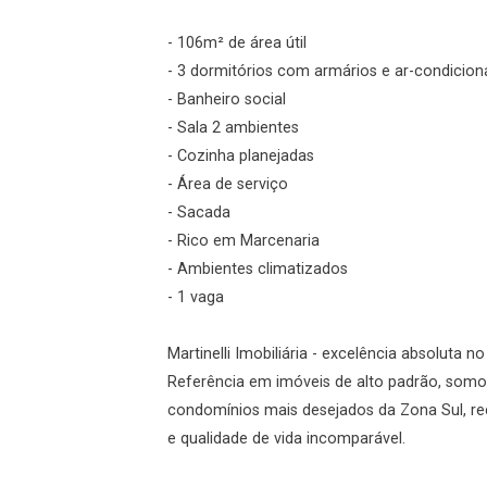
Login
- 106m² de área útil
- 3 dormitórios com armários e ar-condicion
Esqueci minha senha
- Banheiro social
Cadastre-se
- Sala 2 ambientes
- Cozinha planejadas
- Área de serviço
Agendar Visita
- Sacada
- Rico em Marcenaria
ncordo com os
- Ambientes climatizados
acidade
- 1 vaga
Martinelli Imobiliária - excelência absoluta n
Referência em imóveis de alto padrão, somo
r Cadastro
condomínios mais desejados da Zona Sul, re
e qualidade de vida incomparável.