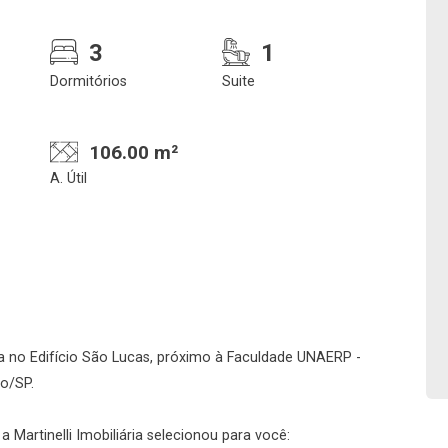
3
1
Dormitórios
Suite
106.00 m²
A. Útil
Confirmar dados da
Onde deseja encontra
visita
nosso corretor
 no Edifício São Lucas, próximo à Faculdade UNAERP -
to/SP.
06/08/2026
14h00
Imobiliária
 Martinelli Imobiliária selecionou para você: