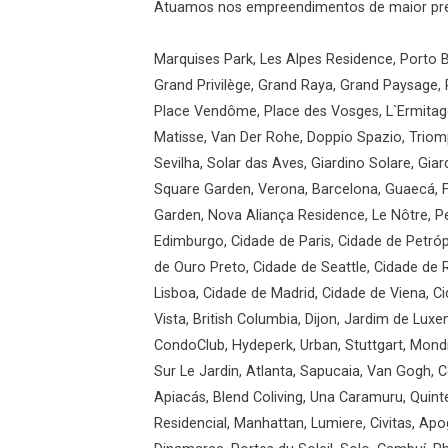
Atuamos nos empreendimentos de maior prest
Marquises Park, Les Alpes Residence, Porto B
Grand Privilège, Grand Raya, Grand Paysage, 
Place Vendôme, Place des Vosges, L`Ermitage
Matisse, Van Der Rohe, Doppio Spazio, Triomp
Sevilha, Solar das Aves, Giardino Solare, Gi
Square Garden, Verona, Barcelona, Guaecá, F
Garden, Nova Aliança Residence, Le Nôtre, Pe
Edimburgo, Cidade de Paris, Cidade de Petróp
de Ouro Preto, Cidade de Seattle, Cidade de
Lisboa, Cidade de Madrid, Cidade de Viena, 
Vista, British Columbia, Dijon, Jardim de Luxe
CondoClub, Hydeperk, Urban, Stuttgart, Mondr
Sur Le Jardin, Atlanta, Sapucaia, Van Gogh, C
Apiacás, Blend Coliving, Una Caramuru, Quint
Residencial, Manhattan, Lumiere, Civitas, Apo