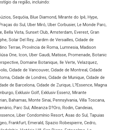
ígio da região, incluindo:
úzios, Sequóia, Blue Diamond, Mirante do Ipê, Hype,
Praças do Sul, Uber Miró, Uber Corbusier, Le Monde Parc,
, Bella Vista, Sunset Club, Amsterdam, Everest, Gran
he, Solar Del Rey, Jardim de Versailles, Cidade de
ardino Terrae, Província de Roma, Lumnesia, Madison
iúsa One, Icon, Uber Gaudi, Matisse, Promenade, Botanic
rspective, Domaine Botanique, Ile Verte, Velazquez,
olis, Cidade de Vancouver, Cidade de Montreal, Cidade
 Roma, Cidade de Londres, Cidade de Munique, Cidade de
Cidade de Barcelona, Cidade de Zurique, L?Essence, Magna
mburgo, Exklusiv Golf, Exklusiv Essenz, Mirante
ian, Bahamas, Monte Sinai, Pennsylvania, Villa Toscana,
enário, Parc Sul, Alleanza D?Oro, Rodin, Candeias,
essence, Liber Condomínio Resort, Asas do Sul, Tapuias
geo, Frankfurt, Emerald, Spazio Robespierre, Cedro,