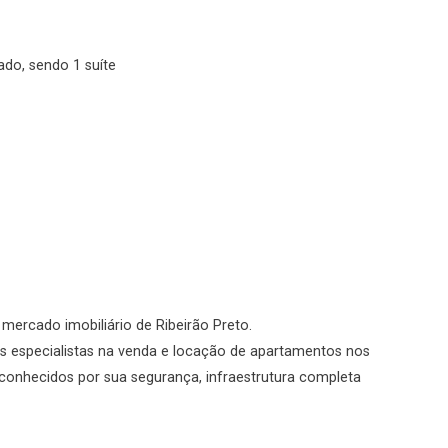
No imóvel
ado, sendo 1 suíte
Fazer Agendamento
Continuar
o mercado imobiliário de Ribeirão Preto.
s especialistas na venda e locação de apartamentos nos
conhecidos por sua segurança, infraestrutura completa