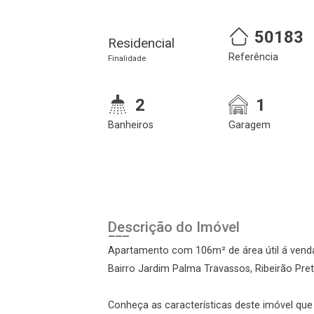
50183
Residencial
Referência
Finalidade
2
1
Banheiros
Garagem
Cadastre-se
Realize o login
Descrição do Imóvel
Apartamento com 106m² de área útil á venda
Bairro Jardim Palma Travassos, Ribeirão Pre
Conheça as características deste imóvel que a