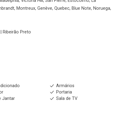
ladelphia, Victória Hill, San Pierre, Estocolmo, La
mbrandt, Montreux, Genève, Quebec, Blue Note, Noruega,
| Ribeirão Preto
dicionado
Armários
or
Portaria
e Jantar
Sala de TV