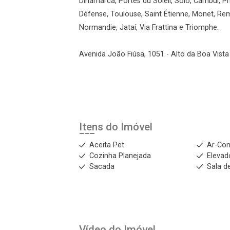
Dinamarca, Portes du Soleil, Solo, Cambuí, Phi
Défense, Toulouse, Saint Étienne, Monet, Re
Normandie, Jataí, Via Frattina e Triomphe.
Avenida João Fiúsa, 1051 - Alto da Boa Vista 
Itens do Imóvel
Aceita Pet
Ar-Con
Cozinha Planejada
Elevad
Sacada
Sala d
Vídeo do Imóvel