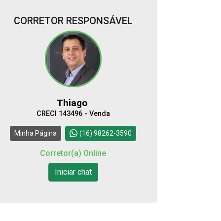
CORRETOR RESPONSÁVEL
Alugar
Comprar
Thiago
CRECI 143496 - Venda
Continuar
Minha Página
(16) 98262-3590
Corretor(a) Online
Iniciar chat