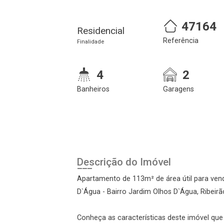
47164
Residencial
Referência
Finalidade
4
2
Banheiros
Garagens
alize o login
Confirmar dados da
Ond
Descrição do Imóvel
visita
Apartamento de 113m² de área útil para vend
D`Água - Bairro Jardim Olhos D`Água, Ribeirã
Conheça as características deste imóvel que a