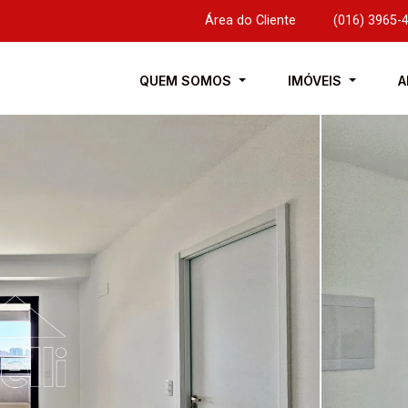
Área do Cliente
|
(016) 3965-
QUEM SOMOS
IMÓVEIS
A