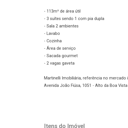
- 113m² de área útil
- 3 suítes sendo 1 com pia dupla
- Sala 2 ambientes
gin
- Lavabo
- Cozinha
ueci minha senha
- Área de serviço
- Sacada gourmet
- 2 vagas gaveta
r Visita
Fazer Agendamento
Martinelli Imobiliária, referência no mercado 
Avenida João Fiúsa, 1051 - Alto da Boa Vista 
Itens do Imóvel