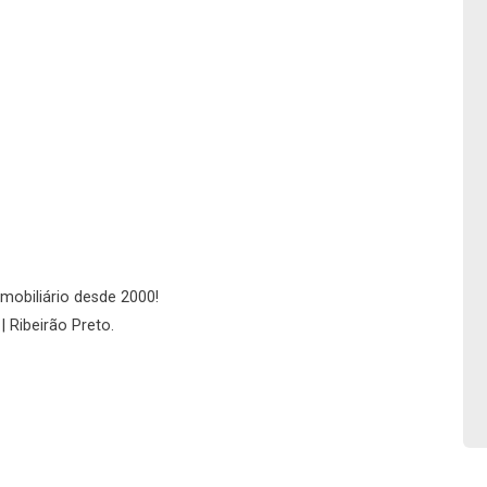
Imobiliária
No imóvel
Continuar
Continuar
imobiliário desde 2000!
| Ribeirão Preto.