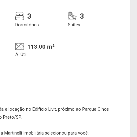
3
3
Dormitórios
Suítes
113.00 m²
A. Útil
e deseja encontrar
Qual o melhor dia 
nosso corretor?
horário para você
a e locação no Edifício Livit, próximo ao Parque Olhos
o Preto/SP.
 Martinelli Imobiliária selecionou para você: