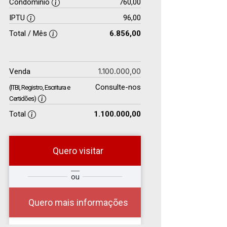
Condomínio
760,00
IPTU
96,00
Total / Mês
6.856,00
1.100.000,00
Venda
Consulte-nos
(ITBI, Registro, Escritura e
Certidões)
Total
1.100.000,00
Quero visitar
e
ou
Comprar
Deseja
ou
?
?
Alugar
Quero mais informações