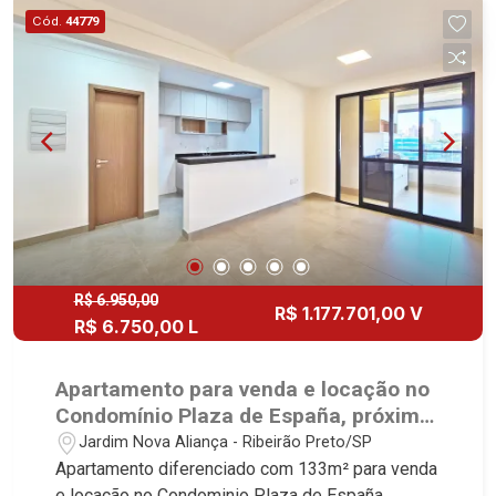
dormitórios, sala e sacada gourmet - Area de
Cód.
44779
Serviço - Banheiro de Serviço - Varanda Gourmet
com Churrasqueira à gás - 02 Vagas - Fino
acabamento - Alto Padrão Martinelli Imobiliária,
referência no mercado imobiliário desde 2000.
Especialistas em Venda, Locação e
Lançamentos! Avenida João Fiúsa, 1051 - Alto da
Boa Vista | Ribeirão Preto.
R$ 6.950,00
R$ 1.177.701,00 V
R$ 6.750,00 L
Apartamento para venda e locação no
Condomínio Plaza de España, próximo
ao Ribeirão Shopping - Ribeirão
Jardim Nova Aliança - Ribeirão Preto/SP
Preto/SP.
Apartamento diferenciado com 133m² para venda
e locação no Condominio Plaza de España,