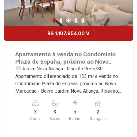
Boa Vista | Ribeirão Preto.
R$ 1.107.954,00 V
Apartamento à venda no Condominio
Plaza de España, próximo ao Novo
Mercadão - Ribeirão Preto/SP.
Jardim Nova Aliança - Ribeirão Preto/SP
Apartamento diferenciado de 133 m² à venda no
Condominio Plaza de España, próximo ao Novo
Mercadão - Bairro Jardim Nova Aliança, Ribeirão
Preto/SP. Conheça as características deste
imóvel que a Martinelli Imobiliária selecionou
3
3
5
2
para você: - 143m² de area util - 03 suites - Sala
Dorm.
Suítes
Banho
Garagens
02 ambientes com Open View - Lavabo - Cozinha
integrada com varanda gourmet - Aquecimento a
gás no imóvel todo - Preparação completa com