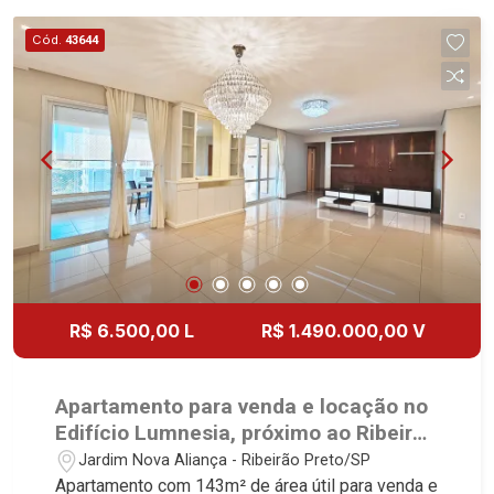
Martinelli Imobiliária, referência no mercado
imobiliário desde 2000! Avenida João Fiúsa,
Cód.
43644
1051 - Alto da Boa Vista | Ribeirão Preto.
R$ 6.500,00 L
R$ 1.490.000,00 V
Apartamento para venda e locação no
Edifício Lumnesia, próximo ao Ribeirão
Shopping - Ribeirão Preto/SP.
Jardim Nova Aliança - Ribeirão Preto/SP
Apartamento com 143m² de área útil para venda e