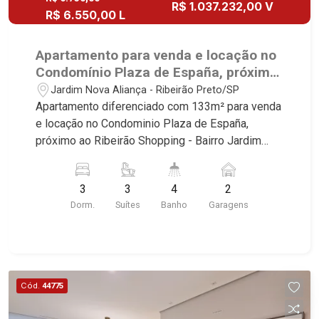
R$ 1.037.232,00 V
R$ 6.550,00 L
Apartamento para venda e locação no
Condomínio Plaza de España, próximo
ao Ribeirão Shopping - Ribeirão
Jardim Nova Aliança - Ribeirão Preto/SP
Preto/SP.
Apartamento diferenciado com 133m² para venda
e locação no Condominio Plaza de España,
próximo ao Ribeirão Shopping - Bairro Jardim
Nova Aliança, Ribeirão Preto/SP. Conheça as
características deste imóvel que a Martinelli
3
3
4
2
Imobiliária selecionou para você: - 133m² de área
Dorm.
Suítes
Banho
Garagens
útil - 3 suítes com armários - Sala 2 ambientes -
Lavabo - Cozinha planejada com cooktop -
Despensa - Área de serviço planejada - Varanda
gourmet com churrasqueira e fechada com
blindex - 2 vagas Martinelli Imobiliária -
Cód.
44775
excelência absoluta no mercado imobiliário de
Ribeirão Preto. Referência em imóveis de alto