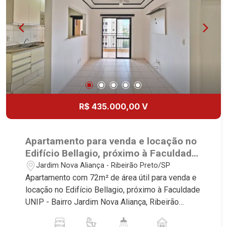
R$ 435.000,00 V
Apartamento para venda e locação no
Edifício Bellagio, próximo à Faculdade
UNIP - Ribeirão Preto/SP.
Jardim Nova Aliança - Ribeirão Preto/SP
Apartamento com 72m² de área útil para venda e
locação no Edifício Bellagio, próximo à Faculdade
UNIP - Bairro Jardim Nova Aliança, Ribeirão
Preto/SP. Conheça as características deste
imóvel que a Martinelli Imobiliária selecionou