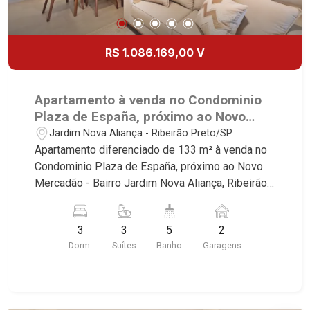
R$ 1.086.169,00 V
Apartamento à venda no Condominio
Plaza de España, próximo ao Novo
Mercadão - Ribeirão Preto/SP.
Jardim Nova Aliança - Ribeirão Preto/SP
Apartamento diferenciado de 133 m² à venda no
Condominio Plaza de España, próximo ao Novo
Mercadão - Bairro Jardim Nova Aliança, Ribeirão
Preto/SP. Conheça as características deste
imóvel que a Martinelli Imobiliária selecionou
3
3
5
2
para você: - 143m² de area util - 03 suites - Sala
Dorm.
Suítes
Banho
Garagens
02 ambientes com Open View - Lavabo - Cozinha
integrada com varanda gourmet - Aquecimento a
gás no imóvel todo - Preparação completa com
pontos de ares condicionados em todos os