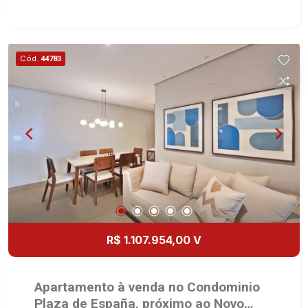
integrada com varanda gourmet - Aquecimento a
gás no imóvel todo - Preparação completa com
pontos de ares condicionados em todos os
dormitórios, sala e sacada gourmet - Area de
Cód.
44783
Serviço - Banheiro de Serviço - Varanda Gourmet
com Churrasqueira à gás - 02 Vagas - Fino
acabamento - Alto Padrão Martinelli Imobiliária,
referência no mercado imobiliário desde 2000.
Especialistas em Venda, Locação e
Lançamentos! Avenida João Fiúsa, 1051 - Alto da
Boa Vista | Ribeirão Preto.
R$ 1.107.954,00 V
Apartamento à venda no Condominio
Plaza de España, próximo ao Novo