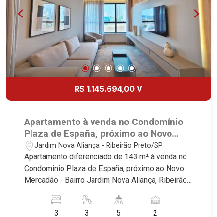
referência no mercado imobiliário desde 2000.
Especialistas em Venda, Locação e
Lançamentos! Avenida João Fiúsa, 1051 - Alto da
Boa Vista | Ribeirão Preto.
R$ 1.145.694,00 V
Apartamento à venda no Condomínio
Plaza de España, próximo ao Novo
Mercadão - Ribeirão Preto/SP.
Jardim Nova Aliança - Ribeirão Preto/SP
Apartamento diferenciado de 143 m² à venda no
Condominio Plaza de España, próximo ao Novo
Mercadão - Bairro Jardim Nova Aliança, Ribeirão
Preto/SP. Conheça as características deste
imóvel que a Martinelli Imobiliária selecionou
3
3
5
2
para você: - 143m² de area util - 03 suites - Sala