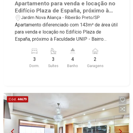
Apartamento para venda e locação no
Edifício Plaza de España, próximo à
Faculdade UNIP - Ribeirão Preto/SP.
Jardim Nova Aliança - Ribeirão Preto/SP
Apartamento diferenciado com 143m² de área útil
para venda e locação no Edifício Plaza de
España, próximo à Faculdade UNIP - Bairro
Jardim Nova Aliança, Ribeirão Preto/SP. Conheça
as características deste imóvel que a Martinelli
3
3
4
2
Imobiliária selecionou para você: - 143m² de área
Dorm.
Suítes
Banho
Garagens
útil - 3 suítes com armários - Sala 2 ambientes -
Lavabo - Cozinha planejada com cooktop -
Despensa - Área de serviço planejada - Varanda
gourmet com churrasqueira e fechamento em
blindex - 2 vagas - Fino acabamento, alto padrão
Cód.
44679
Martinelli Imobiliária - excelência absoluta no
mercado imobiliário de Ribeirão Preto.
Referência em imóveis de alto padrão, somos
especialistas na venda e locação de
apartamentos nos condomínios mais desejados