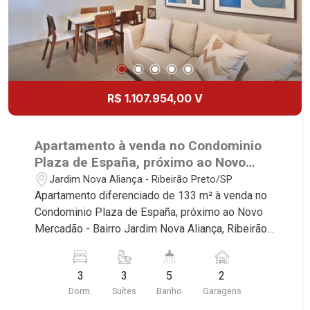
R$ 1.107.954,00 V
Apartamento à venda no Condominio
Plaza de España, próximo ao Novo
Mercadão - Ribeirão Preto/SP.
Jardim Nova Aliança - Ribeirão Preto/SP
Apartamento diferenciado de 133 m² à venda no
Condominio Plaza de España, próximo ao Novo
Mercadão - Bairro Jardim Nova Aliança, Ribeirão
Preto/SP. Conheça as características deste
imóvel que a Martinelli Imobiliária selecionou
3
3
5
2
para você: - 143m² de area util - 03 suites - Sala
Dorm.
Suítes
Banho
Garagens
02 ambientes com Open View - Lavabo - Cozinha