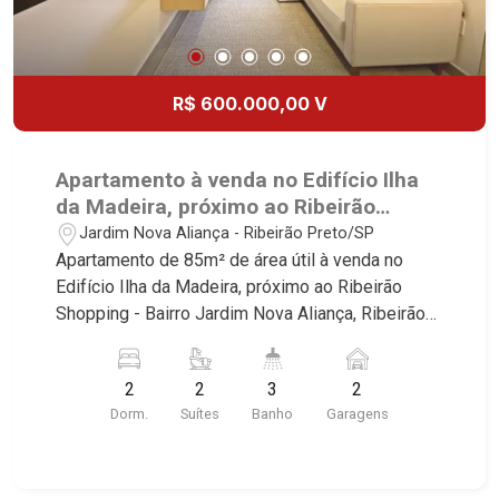
R$ 600.000,00 V
Apartamento à venda no Edifício Ilha
da Madeira, próximo ao Ribeirão
Shopping - Ribeirão Preto/SP.
Jardim Nova Aliança - Ribeirão Preto/SP
Apartamento de 85m² de área útil à venda no
Edifício Ilha da Madeira, próximo ao Ribeirão
Shopping - Bairro Jardim Nova Aliança, Ribeirão
Preto/SP. Conheça as características deste
imóvel que a Martinelli Imobiliária selecionou
2
2
3
2
para você: - 85m² de área útil - 2 suítes - Sala 2
Dorm.
Suítes
Banho
Garagens
ambientes - Lavabo - Cozinha - Área de serviço -
Sacada gourmet com churrasqueira - 2 vagas *
Consulte-nos, várias unidades disponíveis!*