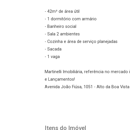
- 42m² de área útil
Esqueci minha senha
- 1 dormitório com armário
Cadastre-se
- Banheiro social
- Sala 2 ambientes
- Cozinha e área de serviço planejadas
Agendar Visita
- Sacada
- 1 vaga
ncordo com os
acidade
Martinelli Imobiliária, referência no mercad
e Lançamentos!
Avenida João Fiúsa, 1051 - Alto da Boa Vista 
r Cadastro
Itens do Imóvel