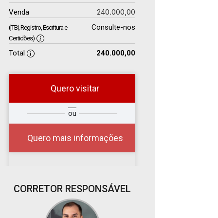
240.000,00
Venda
Consulte-nos
(ITBI, Registro, Escritura e
Certidões)
Total
240.000,00
Quero visitar
r
Qual o melhor dia e
ou
?
horário para você?
Quero mais informações
07
CORRETOR RESPONSÁVEL
08:00
Aug/Fri