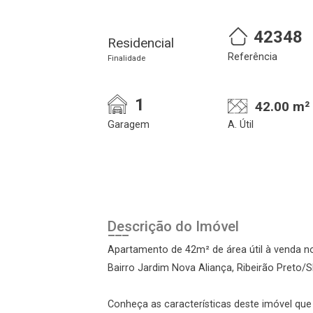
42348
Residencial
Referência
Finalidade
1
42.00 m²
Garagem
A. Útil
Cadastre-se
Realize o login
Descrição do Imóvel
Apartamento de 42m² de área útil à venda no
Bairro Jardim Nova Aliança, Ribeirão Preto/S
Conheça as características deste imóvel que a
Login