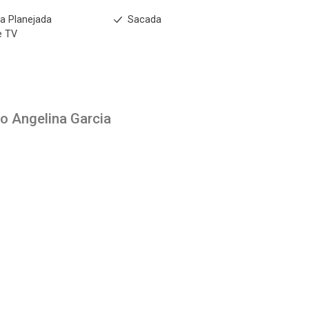
a Planejada
Sacada
e TV
to
Angelina Garcia
1