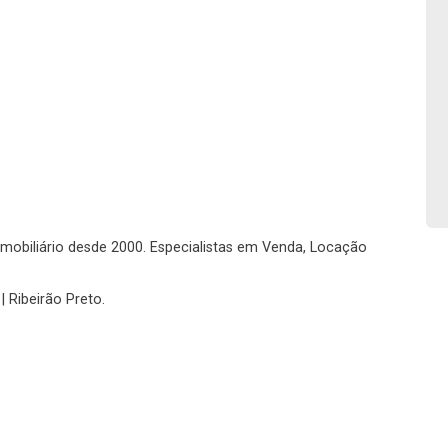
No imóvel
Fazer Agendamento
Continuar
o imobiliário desde 2000. Especialistas em Venda, Locação
| Ribeirão Preto.