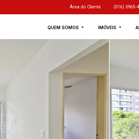
Área do Cliente
|
(016) 3965-
QUEM SOMOS
IMÓVEIS
A