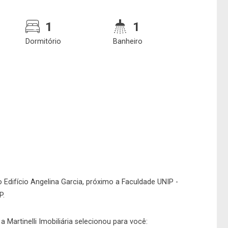
1
1
Dormitório
Banheiro
Confirmar dados da
Onde deseja encontra
visita
nosso corretor
07/08/2026
 Edifício Angelina Garcia, próximo a Faculdade UNIP -
P.
08h00
Imobiliária
 Martinelli Imobiliária selecionou para você: