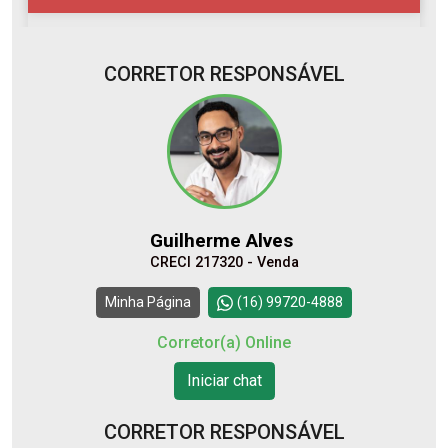
CORRETOR RESPONSÁVEL
10
08:00
Aug/Mon
11
09:00
Guilherme Alves
Aug/Tue
CRECI 217320 - Venda
12
10:00
Continuar
Minha Página
(16) 99720-4888
Aug/Wed
Corretor(a) Online
13
Iniciar chat
11:00
Aug/Thu
CORRETOR RESPONSÁVEL