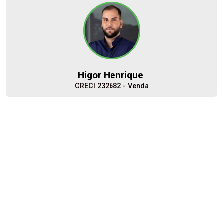
14
12:00
Aug/Fri
15
13:00
Higor Henrique
Aug/Sat
CRECI 232682 - Venda
17
Minha Página
(16) 99704-0907
14:00
Corretor(a) Online
Aug/Mon
Iniciar chat
18
15:00
Aug/Tue
19
16:00