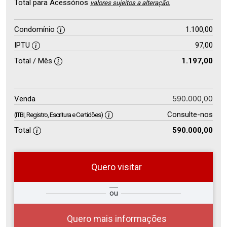
Total para Acessórios
valores sujeitos a alteração.
Condomínio
1.100,00
IPTU
97,00
Total / Mês
1.197,00
590.000,00
Venda
Consulte-nos
(ITBI, Registro, Escritura e Certidões)
Total
590.000,00
Quero visitar
so
Qual o melhor dia e horário para
ou
r?
você?
Quero mais informações