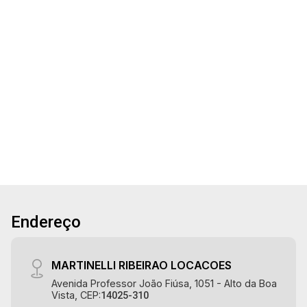
Apartamento com 69m² de área útil para venda e
locação no Edifício Livit, próximo ao Parque
Olhos D`água - Bairro Jardim Olhos D`água,
Ribeirão Preto/SP. Conheça as características
deste imóvel que a Martinelli Imobiliária
2
2
1
69m²
selecionou para você: - 69m² de área útil - 2
Dorm.
Banho
Garagem
A. Útil
dormitórios com armários e ar-condicionado
sendo 1 suíte - Banheiro social - Sala 2
ambientes - Cozinha e área de serviço
planejadas - Sacada gourmet com churrasqueira
- Iluminação - Rico em armários - 1 vaga
Martinelli Imobiliária, referência no mercado
imobiliário desde 2000. Especialistas em
Endereço
Venda, Locação e Lançamentos! Avenida João
Fiúsa, 1051 - Alto da Boa Vista | Ribeirão Preto.
MARTINELLI RIBEIRAO LOCACOES
Avenida Professor João Fiúsa, 1051 - Alto da Boa
Vista, CEP:
14025-310