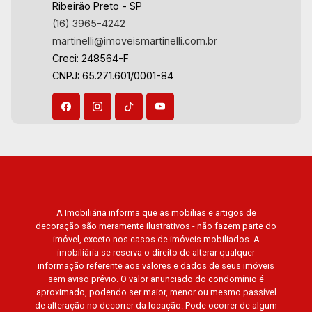
Ribeirão Preto - SP
(16) 3965-4242
martinelli@imoveismartinelli.com.br
Creci: 248564-F
CNPJ: 65.271.601/0001-84
A Imobiliária informa que as mobílias e artigos de
decoração são meramente ilustrativos - não fazem parte do
imóvel, exceto nos casos de imóveis mobiliados. A
imobiliária se reserva o direito de alterar qualquer
informação referente aos valores e dados de seus imóveis
sem aviso prévio. O valor anunciado do condomínio é
aproximado, podendo ser maior, menor ou mesmo passível
de alteração no decorrer da locação. Pode ocorrer de algum