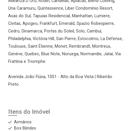
Alleanza D`Oro, Rodin, Candeias, Apiacás, Blend Coliving,
Una Caramuru, Quintessence, Liber Condomínio Resort,
Asas do Sul, Tapuias Residencial, Manhattan, Lumiere,
Civitas, Apogeo, Frankfurt, Emerald, Spazio Robespierre,
Cedro, Dinamarca, Portes du Soleil, Solo, Cambuí,
Philadelphia, Victória Hill, San Pierre, Estocolmo, La Défense,
Toulouse, Saint Étienne, Monet, Rembrandt, Montreux,
Genève, Quebec, Blue Note, Noruega, Normandie, Jataí, Via
Frattina e Triomphe.
Avenida João Fiúsa, 1051 - Alto da Boa Vista | Ribeirão
Preto.
Itens do Imóvel
Armários
Box Blindex