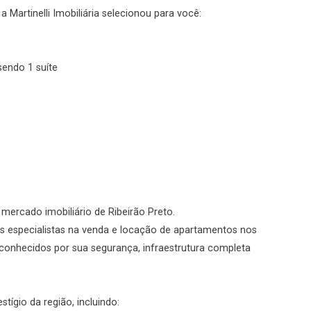
 Martinelli Imobiliária selecionou para você:
No imóvel
sendo 1 suíte
Fazer Agendamento
Continuar
o mercado imobiliário de Ribeirão Preto.
s especialistas na venda e locação de apartamentos nos
conhecidos por sua segurança, infraestrutura completa
ígio da região, incluindo: