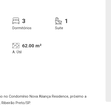
3
1
Dormitórios
Suite
62.00 m²
A. Útil
Confirmar dados da
Onde deseja encontra
visita
nosso corretor
07/08/2026
o no Condomínio Nova Aliança Residence, próximo a
 Ribeirão Preto/SP.
08h00
Imobiliária