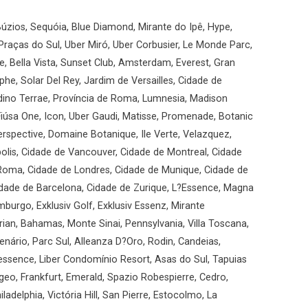
úzios, Sequóia, Blue Diamond, Mirante do Ipê, Hype,
Praças do Sul, Uber Miró, Uber Corbusier, Le Monde Parc,
, Bella Vista, Sunset Club, Amsterdam, Everest, Gran
he, Solar Del Rey, Jardim de Versailles, Cidade de
ardino Terrae, Província de Roma, Lumnesia, Madison
iúsa One, Icon, Uber Gaudi, Matisse, Promenade, Botanic
rspective, Domaine Botanique, Ile Verte, Velazquez,
olis, Cidade de Vancouver, Cidade de Montreal, Cidade
 Roma, Cidade de Londres, Cidade de Munique, Cidade de
Cidade de Barcelona, Cidade de Zurique, L?Essence, Magna
mburgo, Exklusiv Golf, Exklusiv Essenz, Mirante
ian, Bahamas, Monte Sinai, Pennsylvania, Villa Toscana,
enário, Parc Sul, Alleanza D?Oro, Rodin, Candeias,
essence, Liber Condomínio Resort, Asas do Sul, Tapuias
geo, Frankfurt, Emerald, Spazio Robespierre, Cedro,
ladelphia, Victória Hill, San Pierre, Estocolmo, La