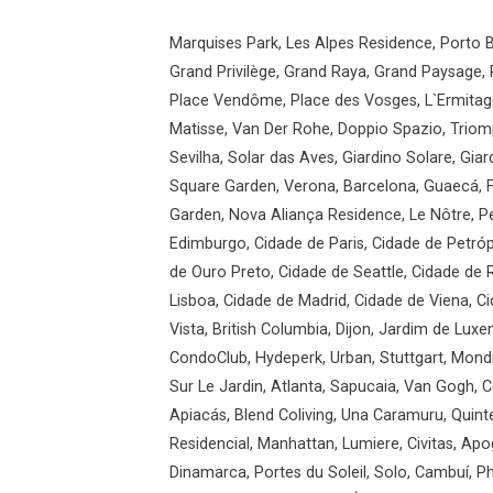
Marquises Park, Les Alpes Residence, Porto B
Grand Privilège, Grand Raya, Grand Paysage, 
Place Vendôme, Place des Vosges, L`Ermitage
Matisse, Van Der Rohe, Doppio Spazio, Triomp
Sevilha, Solar das Aves, Giardino Solare, Gi
Square Garden, Verona, Barcelona, Guaecá, F
Garden, Nova Aliança Residence, Le Nôtre, Pe
Edimburgo, Cidade de Paris, Cidade de Petróp
de Ouro Preto, Cidade de Seattle, Cidade de
Lisboa, Cidade de Madrid, Cidade de Viena, 
Vista, British Columbia, Dijon, Jardim de Luxe
CondoClub, Hydeperk, Urban, Stuttgart, Mondr
Sur Le Jardin, Atlanta, Sapucaia, Van Gogh, C
Apiacás, Blend Coliving, Una Caramuru, Quint
Residencial, Manhattan, Lumiere, Civitas, Apo
Dinamarca, Portes du Soleil, Solo, Cambuí, Phi