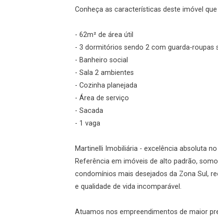
Conheça as características deste imóvel que a
Login
- 62m² de área útil
Esqueci minha senha
- 3 dormitórios sendo 2 com guarda-roupas 
Cadastre-se
- Banheiro social
- Sala 2 ambientes
- Cozinha planejada
Agendar Visita
- Área de serviço
- Sacada
ncordo com os
- 1 vaga
acidade
Martinelli Imobiliária - excelência absoluta n
Referência em imóveis de alto padrão, somo
condomínios mais desejados da Zona Sul, re
r Cadastro
e qualidade de vida incomparável.
Atuamos nos empreendimentos de maior prest