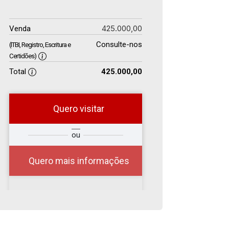
425.000,00
Venda
Consulte-nos
(ITBI, Registro, Escritura e
Certidões)
Total
425.000,00
Quero visitar
r
Qual o melhor dia e
ou
?
horário para você?
Quero mais informações
07