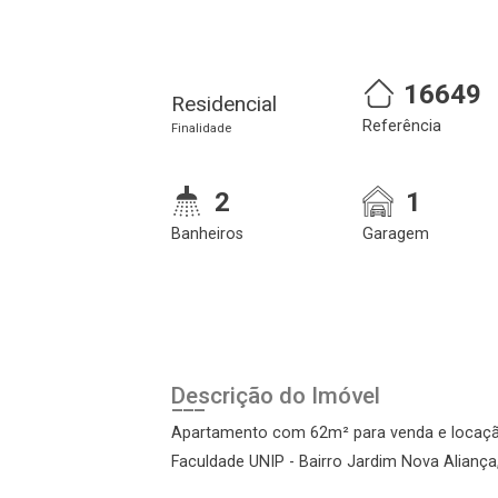
16649
Residencial
Referência
Finalidade
2
1
Banheiros
Garagem
Cadastre-se
Realize o login
Descrição do Imóvel
Apartamento com 62m² para venda e locaçã
Faculdade UNIP - Bairro Jardim Nova Aliança,