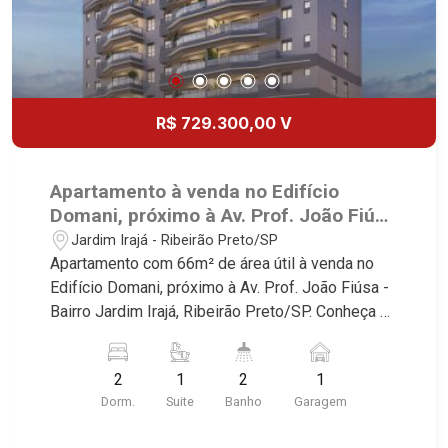
R$ 729.300,00 V
Apartamento à venda no Edifício
Domani, próximo à Av. Prof. João Fiúsa
- Ribeirão Preto/SP.
Jardim Irajá - Ribeirão Preto/SP
Apartamento com 66m² de área útil à venda no
Edifício Domani, próximo à Av. Prof. João Fiúsa -
Bairro Jardim Irajá, Ribeirão Preto/SP. Conheça as
características deste imóvel que a Martinelli
Imobiliária selecionou para você: - 66m² de área
2
1
2
1
útil - 2 dormitórios, sendo1 suíte - Banheiro
Dorm.
Suite
Banho
Garagem
social - Sala 2 ambientes - Cozinha - Área de
serviço - Sacada gourmet - 1 vaga coberta