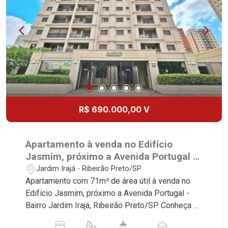
R$ 690.000,00 V
Apartamento à venda no Edifício
Jasmim, próximo a Avenida Portugal -
Ribeirão Preto/SP.
Jardim Irajá - Ribeirão Preto/SP
Apartamento com 71m² de área útil à venda no
Edifício Jasmim, próximo a Avenida Portugal -
Bairro Jardim Irajá, Ribeirão Preto/SP. Conheça as
características deste imóvel que a Martinelli