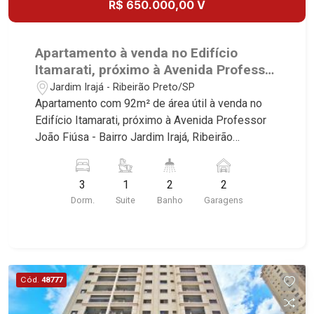
R$ 650.000,00 V
Robespierre, Cedro, Dinamarca, Portes du Soleil,
Solo, Cambuí, Philadelphia, Victória Hill, San
Pierre, Estocolmo, La Défense, Toulouse, Saint
Apartamento à venda no Edifício
Étienne, Monet, Rembrandt, Montreux, Genève,
Itamarati, próximo à Avenida Professor
Quebec, Blue Note, Noruega, Normandie, Jataí,
João Fiúsa - Ribeirão Preto/SP.
Jardim Irajá - Ribeirão Preto/SP
Via Frattina e Triomphe. Avenida João Fiúsa, 1051
Apartamento com 92m² de área útil à venda no
- Alto da Boa Vista | Ribeirão Preto
Edifício Itamarati, próximo à Avenida Professor
João Fiúsa - Bairro Jardim Irajá, Ribeirão
Preto/SP. Conheça as características deste
imóvel que a Martinelli Imobiliária selecionou
3
1
2
2
para você: - 92m² de área útil - 3 dormitórios com
Dorm.
Suite
Banho
Garagens
armários - Banheiro social - Sala 2 ambientes -
Cozinha e área de serviço planejadas - Quintal - 2
vagas Martinelli Imobiliária, referência no
mercado imobiliário desde 2000! Avenida João
Fiúsa, 1051 - Alto da Boa Vista | Ribeirão Preto.
Cód.
48777