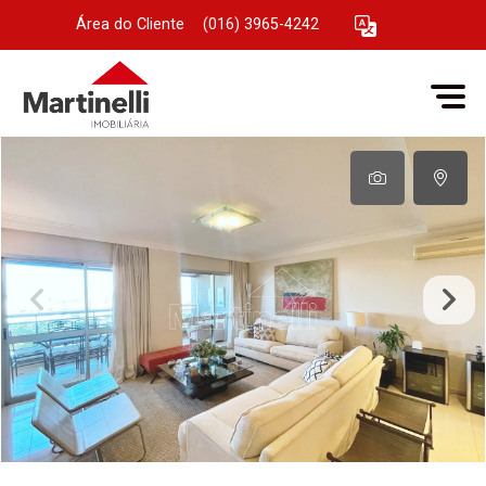
Área do Cliente
|
(016) 3965-4242