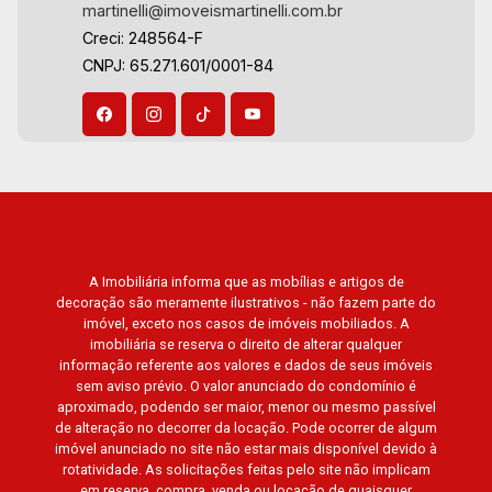
martinelli@imoveismartinelli.com.br
Hype, Grand Privilège, Grand Raya, Grand
Creci: 248564-F
Paysage, Praças do Sul, Uber Miró, Uber
CNPJ: 65.271.601/0001-84
Corbusier, Le Monde Parc, Place Vendôme,
Place des Vosges, L`Ermitage, Bella Vista,
Sunset Club, Amsterdam, Everest, Gran Matisse,
Van Der Rohe, Doppio Spazio, Triomphe, Solar
Del Rey, Jardim de Versailles, Cidade de
Sevilha, Solar das Aves, Giardino Solare,
Giardino Terrae, Província de Roma, Lumnesia,
Madison Square Garden, Verona, Barcelona,
A Imobiliária informa que as mobílias e artigos de
Guaecá, Fiúsa One, Icon, Uber Gaudi, Matisse,
decoração são meramente ilustrativos - não fazem parte do
Promenade, Botanic Garden, Nova Aliança
imóvel, exceto nos casos de imóveis mobiliados. A
Residence, Le Nôtre, Perspective, Domaine
imobiliária se reserva o direito de alterar qualquer
Botanique, Ile Verte, Velazquez, Edimburgo,
informação referente aos valores e dados de seus imóveis
sem aviso prévio. O valor anunciado do condomínio é
Cidade de Paris, Cidade de Petrópolis, Cidade
aproximado, podendo ser maior, menor ou mesmo passível
de Vancouver, Cidade de Montreal, Cidade de
de alteração no decorrer da locação. Pode ocorrer de algum
Ouro Preto, Cidade de Seattle, Cidade de Roma,
imóvel anunciado no site não estar mais disponível devido à
Cidade de Londres, Cidade de Munique, Cidade
rotatividade. As solicitações feitas pelo site não implicam
em reserva, compra, venda ou locação de quaisquer