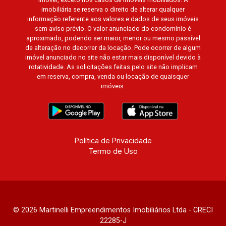
Edimburgo, Cidade de Paris, Cidade de
imobiliária se reserva o direito de alterar qualquer
Petrópolis, Cidade de Vancouver, Cidade de
informação referente aos valores e dados de seus imóveis
sem aviso prévio. O valor anunciado do condomínio é
Montreal, Cidade de Ouro Preto, Cidade de
aproximado, podendo ser maior, menor ou mesmo passível
Seattle, Cidade de Roma, Cidade de Londres,
de alteração no decorrer da locação. Pode ocorrer de algum
Cidade de Munique, Cidade de Lisboa, Cidade
imóvel anunciado no site não estar mais disponível devido à
de Madrid, Cidade de Viena, Cidade de
rotatividade. As solicitações feitas pelo site não implicam
em reserva, compra, venda ou locação de quaisquer
Barcelona, Cidade de Zurique, L`Essence,
imóveis.
Magna Vista, British Columbia, Dijon, Jardim de
Luxemburgo, Exklusiv Golf, Exklusiv Essenz,
Mirante CondoClub, Hydeperk, Urban, Stuttgart,
Mondrian, Bahamas, Monte Sinai, Pennsylvania,
Villa Toscana, Sur Le Jardin, Atlanta, Sapucaia,
Política de Privacidade
Termo de Uso
Van Gogh, Cenário, Parc Sul, Alleanza D`Oro,
Rodin, Candeias, Apiacás, Blend Coliving, Una
Caramuru, Quintessence, Liber Condomínio
Resort, Asas do Sul, Tapuias Residencial,
Manhattan, Lumiere, Civitas, Apogeo, Frankfurt,
© 2026 Martinelli Empreendimentos Imobiliários Ltda - CRECI
Emerald, Spazio Robespierre, Cedro, Dinamarca,
22285-J
Portes du Soleil, Solo, Cambuí, Philadelphia,