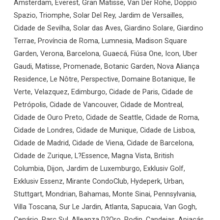
Amsterdam, Everest, Gran Matisse, Van Der Rohe, Doppio
Spazio, Triomphe, Solar Del Rey, Jardim de Versailles,
Cidade de Sevilha, Solar das Aves, Giardino Solare, Giardino
Terrae, Província de Roma, Lumnesia, Madison Square
Garden, Verona, Barcelona, Guaecá, Fiúsa One, Icon, Uber
Gaudi, Matisse, Promenade, Botanic Garden, Nova Aliança
Residence, Le Nôtre, Perspective, Domaine Botanique, Ile
Verte, Velazquez, Edimburgo, Cidade de Paris, Cidade de
Petrópolis, Cidade de Vancouver, Cidade de Montreal,
Cidade de Ouro Preto, Cidade de Seattle, Cidade de Roma,
Cidade de Londres, Cidade de Munique, Cidade de Lisboa,
Cidade de Madrid, Cidade de Viena, Cidade de Barcelona,
Cidade de Zurique, L?Essence, Magna Vista, British
Columbia, Dijon, Jardim de Luxemburgo, Exklusiv Golf,
Exklusiv Essenz, Mirante CondoClub, Hydeperk, Urban,
Stuttgart, Mondrian, Bahamas, Monte Sinai, Pennsylvania,
Villa Toscana, Sur Le Jardin, Atlanta, Sapucaia, Van Gogh,
Cenário, Parc Sul, Alleanza D?Oro, Rodin, Candeias, Apiacás,