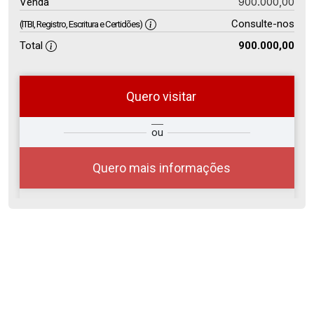
900.000,00
Venda
Consulte-nos
(ITBI, Registro, Escritura e Certidões)
Total
900.000,00
Quero visitar
so
Qual o melhor dia e horário para
ou
r?
você?
Quero mais informações
07
08:00
Aug/Fri