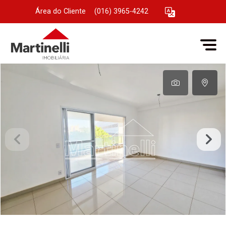
Área do Cliente
|
(016) 3965-4242