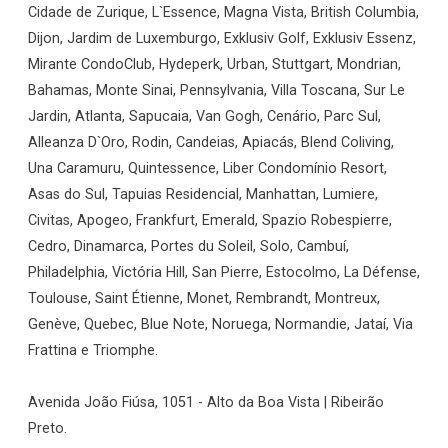
Cidade de Zurique, L`Essence, Magna Vista, British Columbia,
Dijon, Jardim de Luxemburgo, Exklusiv Golf, Exklusiv Essenz,
Mirante CondoClub, Hydeperk, Urban, Stuttgart, Mondrian,
Bahamas, Monte Sinai, Pennsylvania, Villa Toscana, Sur Le
Jardin, Atlanta, Sapucaia, Van Gogh, Cenário, Parc Sul,
Alleanza D`Oro, Rodin, Candeias, Apiacás, Blend Coliving,
Una Caramuru, Quintessence, Liber Condomínio Resort,
Asas do Sul, Tapuias Residencial, Manhattan, Lumiere,
Civitas, Apogeo, Frankfurt, Emerald, Spazio Robespierre,
Cedro, Dinamarca, Portes du Soleil, Solo, Cambuí,
Philadelphia, Victória Hill, San Pierre, Estocolmo, La Défense,
Toulouse, Saint Étienne, Monet, Rembrandt, Montreux,
Genève, Quebec, Blue Note, Noruega, Normandie, Jataí, Via
Frattina e Triomphe.
Avenida João Fiúsa, 1051 - Alto da Boa Vista | Ribeirão
Preto.