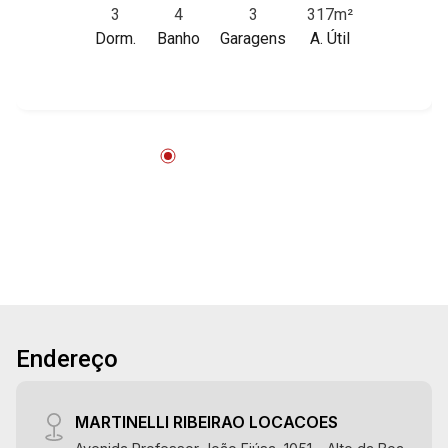
3
4
3
317m²
317m² de área útil - 3 dormitórios com armários
Dorm.
Banho
Garagens
A. Útil
e ar-condicionado sendo 1 suíte com hidro -
Banheiro social - Sala 2 ambientes - Escritório -
Lavabo - Cozinha e área de serviço planejadas -
Dependência de empregada - Varanda gourmet
com churrasqueira - Piscina - Sacada -
Aquecedor solar - 3 vagas cobertas Martinelli
Imobiliária - excelência absoluta no mercado
imobiliário de Ribeirão Preto. Referência em
imóveis de alto padrão, somos especialistas na
venda e locação de apartamentos nos
condomínios mais desejados da Zona Sul,
reconhecidos por sua segurança, infraestrutura
completa e qualidade de vida incomparável.
Endereço
Atuamos nos empreendimentos de maior
prestígio da região, incluindo: Marquises Park,
Les Alpes Residence, Porto Búzios, Sequóia,
MARTINELLI RIBEIRAO LOCACOES
Blue Diamond, Mirante do Ipê, Hype, Grand