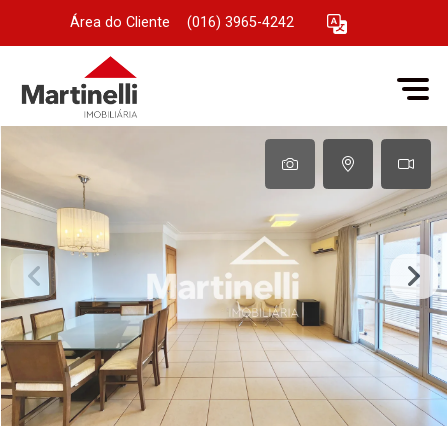
Área do Cliente
|
(016) 3965-4242