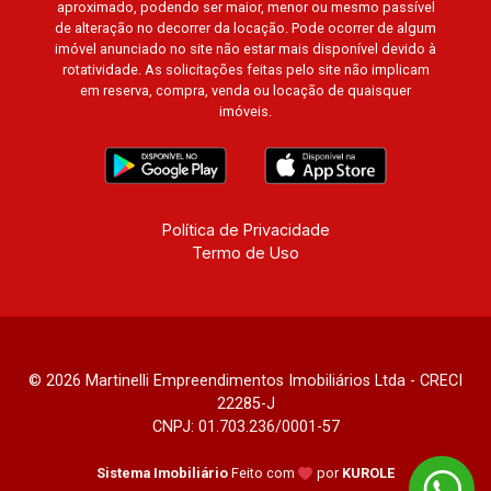
aproximado, podendo ser maior, menor ou mesmo passível
Barcelona, Cidade de Zurique, L`Essence,
de alteração no decorrer da locação. Pode ocorrer de algum
Magna Vista, British Columbia, Dijon, Jardim de
imóvel anunciado no site não estar mais disponível devido à
Luxemburgo, Exklusiv Golf, Exklusiv Essenz,
rotatividade. As solicitações feitas pelo site não implicam
Mirante CondoClub, Hydeperk, Urban, Stuttgart,
em reserva, compra, venda ou locação de quaisquer
imóveis.
Mondrian, Bahamas, Monte Sinai, Pennsylvania,
Villa Toscana, Sur Le Jardin, Atlanta, Sapucaia,
Van Gogh, Cenário, Parc Sul, Alleanza D`Oro,
Rodin, Candeias, Apiacás, Blend Coliving, Una
Caramuru, Quintessence, Liber Condomínio
Política de Privacidade
Resort, Asas do Sul, Tapuias Residencial,
Termo de Uso
Manhattan, Lumiere, Civitas, Apogeo, Frankfurt,
Emerald, Spazio Robespierre, Cedro, Dinamarca,
Portes du Soleil, Solo, Cambuí, Philadelphia,
Victória Hill, San Pierre, Estocolmo, La Défense,
Toulouse, Saint Étienne, Monet, Rembrandt,
© 2026 Martinelli Empreendimentos Imobiliários Ltda - CRECI
22285-J
Montreux, Genève, Quebec, Blue Note, Noruega,
CNPJ: 01.703.236/0001-57
Normandie, Jataí, Via Frattina e Triomphe.
Avenida João Fiúsa, 1051 - Alto da Boa Vista |
Sistema Imobiliário
Feito com
por
KUROLE
Ribeirão Preto.